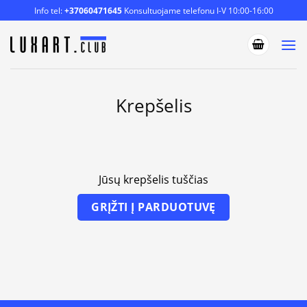
Skip
Info tel:
+37060471645
Konsultuojame telefonu I-V 10:00-16:00
to
content
Krepšelis
Jūsų krepšelis tuščias
GRĮŽTI Į PARDUOTUVĘ