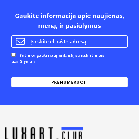
Gaukite informacija apie naujienas,
meną, ir pasiūlymus
Sutinku gauti naujienlaiškį su išskirtiniais
pasiūlymais