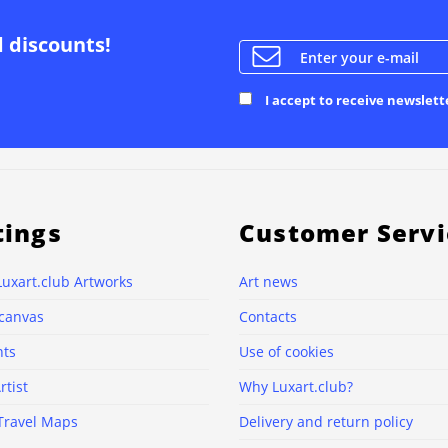
d discounts!
I accept to receive newslett
tings
Customer Servi
Luxart.club Artworks
Art news
 canvas
Contacts
nts
Use of cookies
rtist
Why Luxart.club?
Travel Maps
Delivery and return policy