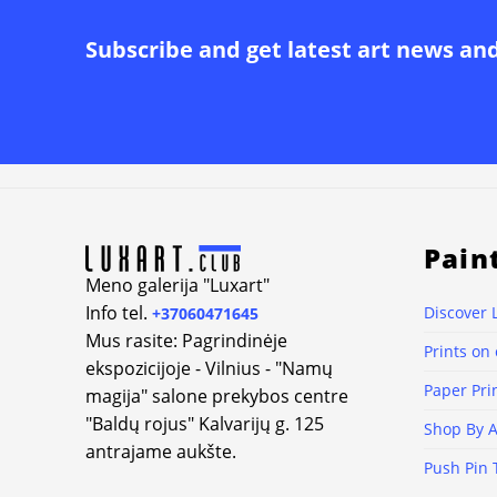
Modestas Malinauskas
Subscribe and get latest art news an
Antanas Žmuidzinavičius
Mikalojus Konstantinas
Čiurlionis
Alternative:
Lina Vidmantė
Živilė Rudzikaitė-Matuzonienė
Pain
Gabrielė Šermukšnytė
Meno galerija "Luxart"
Info tel.
Discover 
+37060471645
Kristina Gedminaitė
Mus rasite: Pagrindinėje
Prints on
ekspozicijoje - Vilnius - "Namų
Mykolė Ganusauskaitė
Paper Pri
magija" salone prekybos centre
Alma Karaleviciene
"Baldų rojus" Kalvarijų g. 125
Shop By A
antrajame aukšte.
Arturas Aliukas
Push Pin 