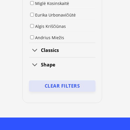
Miglė Kosinskaitė
Eurika Urbonavičiūtė
Algis Kriščiūnas
Andrius Miežis
Peeter Krosmann
Classics
Inga Noir Mrazauskė
Shape
Jolita Vaitkutė
Kristina Asinus
CLEAR FILTERS
Arūnas Žilys
Sigitas Mickevičius
My Face Art
Indra Grušaitė