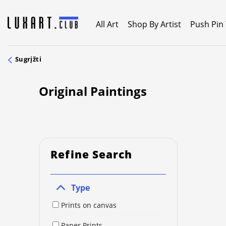
Skip
to
All Art
Shop By Artist
Push Pin
content
Sugrįžti
Original Paintings
Refine Search
Type
Prints on canvas
Paper Prints