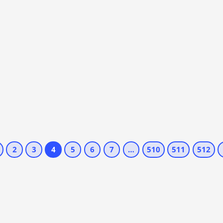
2
3
4
5
6
7
…
510
511
512