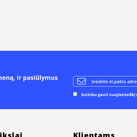
meną, ir pasiūlymus
Sutinku gauti naujienlaiškį s
ikslai
Klientams