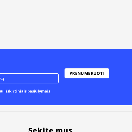
u išskirtiniais pasiūlymais
Sekite mus