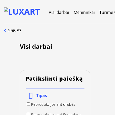
Skip
to
Visi darbai
Menininkai
Turime 
content
Sugrįžti
Visi darbai
Patikslinti paiešką
Tipas
Reprodukcijos ant drobės
Reprodukcijos ant Popieriaus