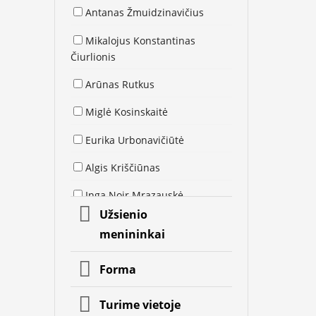
Antanas Žmuidzinavičius
Mikalojus Konstantinas
Čiurlionis
Arūnas Rutkus
Miglė Kosinskaitė
Eurika Urbonavičiūtė
Algis Kriščiūnas
Inga Noir Mrazauskė
Užsienio
Kristina Asinus
menininkai
Jolita Vaitkutė
Forma
Arūnas Žilys
Turime vietoje
Sigitas Mickevičius