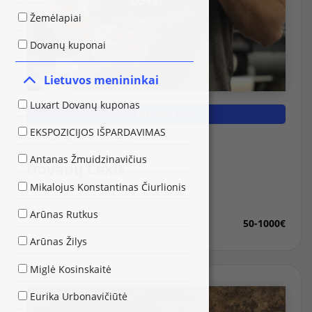
Žemėlapiai
Dovanų kuponai
Lietuvos menininkai
Luxart Dovanų kuponas
DAUGIAU
EKSPOZICIJOS IŠPARDAVIMAS
Luxart Dovanų kuponas
Antanas Žmuidzinavičius
Dovanų Čekis
Mikalojus Konstantinas Čiurlionis
Dovanų kuponai
Arūnas Rutkus
50-1000€
Arūnas Žilys
Miglė Kosinskaitė
Eurika Urbonavičiūtė