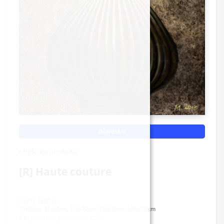
DAUGIAU
Miglė Kosinskaitė
[R] Haute couture
Galimi dydžiai:
70x50cm, 85x60cm, 100x70cm, 130x90cm, 145x100cm
Reprodukcijos ant drobės