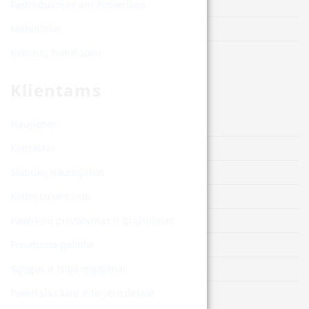
Reprodukcijos ant Popieriaus
Menininkai
Kelionių žemėlapiai
Klientams
Naujienos
Kontaktai
Slapukų naudojimas
Kodėl Luxart.club
Paveikslų pristatymas ir grąžinimas
Privatumo politika
Sąlygos ir įsipareigojimai
Paveikslas kaip interjero detalė