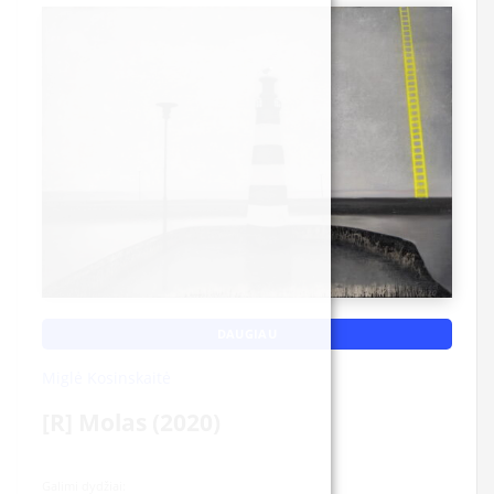
DAUGIAU
Miglė Kosinskaitė
[R] Molas (2020)
Galimi dydžiai: