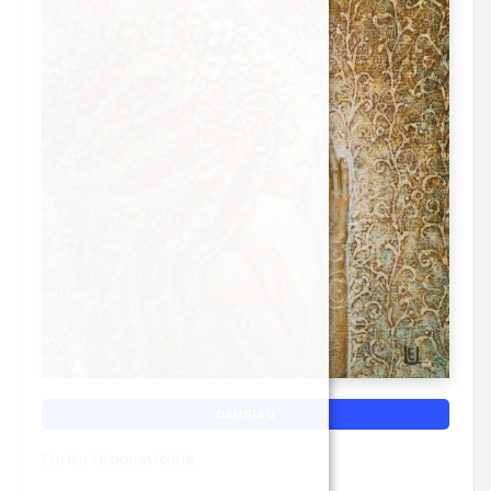
DAUGIAU
Eurika Urbonavičiūtė