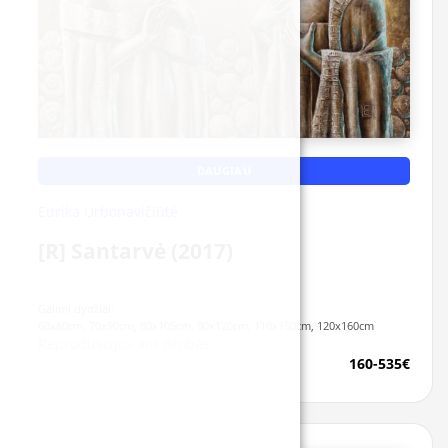
DAUGIAU
Eurika Urbonavičiūtė
[R] Santarvė (2017)
Galimi dydžiai:
60x80cm, 70x90cm, 80x105cm, 90x120cm, 110x150cm, 120x160cm
Reprodukcijos ant drobės
160-535€