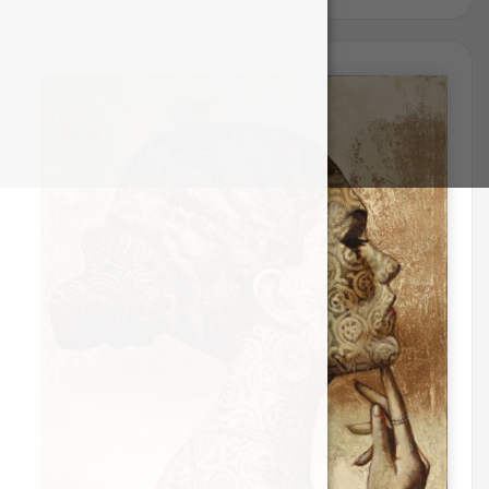
Kristina Gedminaitė
Alma Karalevičienė
Gintautas Velykis
Loreta Abucaite-Hornall
Aukse Drazdienė
Martynas Ivinskas
Audris Šimakauskas
Andrius Seselskas
Arūnas Miliukas
Daiva Staškevičienė
Jonas Kunickas