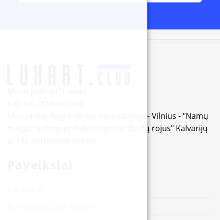
Alternative:
Meno galerija "Luxart"
Info tel.
+37060471645
Mus rasite: Pagrindinėje ekspozicijoje - Vilnius - "Namų
magija" salone prekybos centre "Baldų rojus" Kalvarijų
g. 125 antrajame aukšte.
Paveikslai
Visi darbai
Reprodukcijos ant drobės