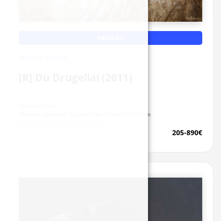
DAUGIAU
Arūnas Rutkus
[R] Du Drugeliai (2011)
Galimi dydžiai:
50x65cm, 60x80cm, 70x90cm, 90x120cm, 110x150cm
Reprodukcijos ant drobės
205-890€