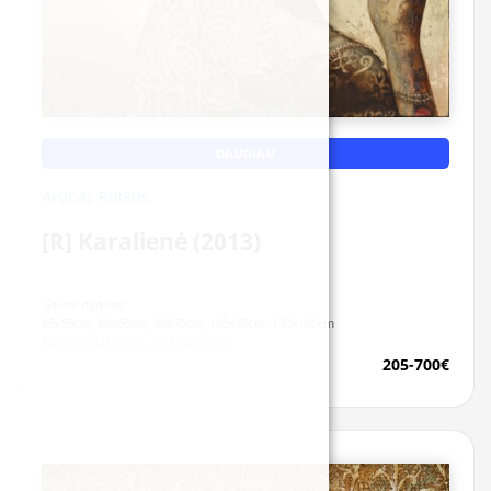
Edvardas Šeputis
Kazys Simanauskas
Laima Žeimienė-VIENIS
Mantas Daujotas
DAUGIAU
Rytis Bernotas
Arūnas Rutkus
Miglė Tareilytė
[R] Karalienė (2013)
Normantė Ribokaitė
Galimi dydžiai:
Linas Rutkus
65x50cm, 80x60cm, 90x70cm, 105x80cm, 130x100cm
Reprodukcijos ant drobės
Žymūs XVII - XX a. tapytojai
205-700€
Claude Monet
Ohara Koson
Kelionių žemėlapis su smeigtukais