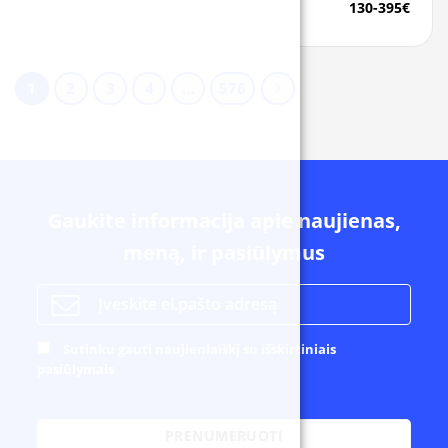
130-395€
1
2
3
4
…
576
Gaukite informacija apie naujienas,
meną, ir pasiūlymus
Sutinku gauti naujienlaiškį su išskirtiniais
pasiūlymais