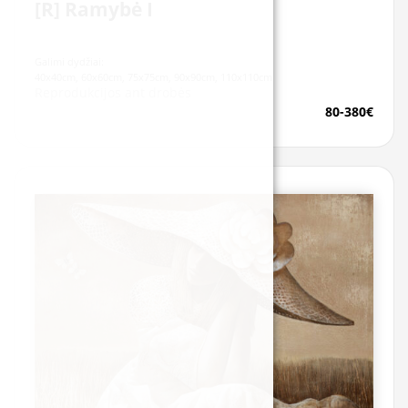
[R] Ramybė I
Galimi dydžiai:
40x40cm, 60x60cm, 75x75cm, 90x90cm, 110x110cm
Reprodukcijos ant drobės
80-380€