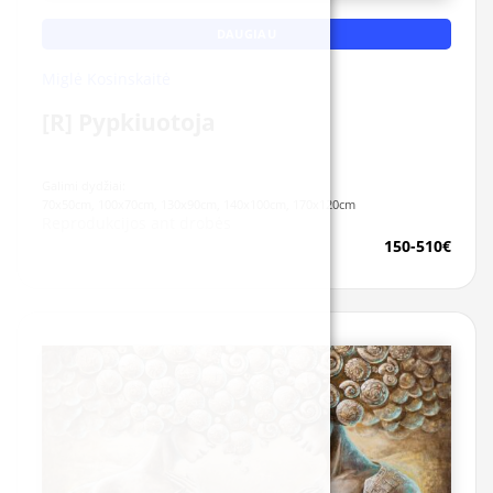
DAUGIAU
Miglė Kosinskaitė
[R] Pypkiuotoja
Galimi dydžiai:
70x50cm, 100x70cm, 130x90cm, 140x100cm, 170x120cm
Reprodukcijos ant drobės
150-510€