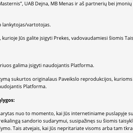
ternis”, UAB Dejna, MB Menas ir aš partnerių bei įmonių gr
 lankytojas/vartotojas.
rioje Jūs galite įsigyti Prekes, vadovaudamiesi šiomis Tais
riuos galima įsigyti naudojantis Platforma.
mą sukurtos originalaus Paveikslo reprodukcijos, kurioms d
naudojantis Platforma.
ąlygos:
ytas nuo to momento, kai Jūs internetiniame puslapyje su
reikalingą sandorio sudarymui, susipažinęs su šiomis taisykl
kdymo. Tais atvejais, kai Jūs nepritariate visoms arba tam tkra