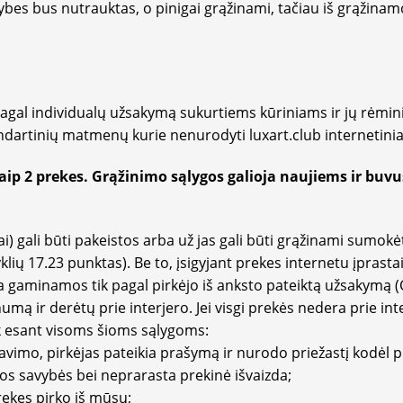
es bus nutrauktas, o pinigai grąžinami, tačiau iš grąžin
gal individualų užsakymą sukurtiems kūriniams ir jų rėmin
andartinių matmenų kurie nenurodyti luxart.club internetini
ip 2 prekes. Grąžinimo sąlygos galioja naujiems ir buvus
ali būti pakeistos arba už jas gali būti grąžinami sumokėti 
lių 17.23 punktas). Be to, įsigyjant prekes internetu įprast
 gaminamos tik pagal pirkėjo iš anksto pateiktą užsakymą (CK 
ą ir derėtų prie interjero. Jei visgi prekės nedera prie inte
ik esant visoms šioms sąlygoms:
avimo, pirkėjas pateikia prašymą ir nurodo priežastį kodėl p
os savybės bei neprarasta prekinė išvaizda;
prekes pirko iš mūsų;