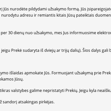
 Jūs nurodėte pildydami užsakymo formą. Jūs įsipareigojate 
u nurodytu adresu ir remiantis kitais Jūsų pateiktais duomenim
per 30 dienų nuo užsakymo, mes Jus informuosime elektroni
gu Prekė sudaryta iš dviejų ar trijų dalių). Šios dalys gali b
mo išlaidas apmokate Jūs. Formuojant užsakymą prie Prekė
mokamos Jūsų.
ras valstybes galime nepristatyti Prekių. Jeigu kyla neaiš
ž sandorį atsakingas pirkėjas.