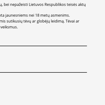
ų, bei nepažeisti Lietuvos Respublikos teisės aktų
ikyta jaunesniems nei 18 metų asmenims.
is sutikusių tėvų ar globėjų leidimą. Tėvai ar
ų veiksmus.