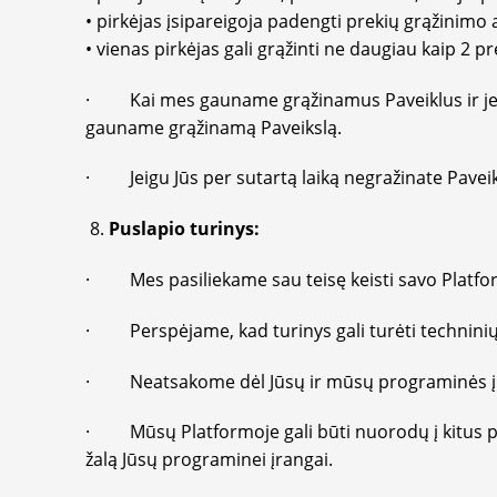
• pirkėjas įsipareigoja padengti prekių grąžinimo a
• vienas pirkėjas gali grąžinti ne daugiau kaip 2 p
· Kai mes gauname grąžinamus Paveiklus ir jeig
gauname grąžinamą Paveikslą.
· Jeigu Jūs per sutartą laiką negražinate Pavei
Puslapio turinys:
· Mes pasiliekame sau teisę keisti savo Platfo
· Perspėjame, kad turinys gali turėti techninių
· Neatsakome dėl Jūsų ir mūsų programinės 
· Mūsų Platformoje gali būti nuorodų į kitus p
žalą Jūsų programinei įrangai.