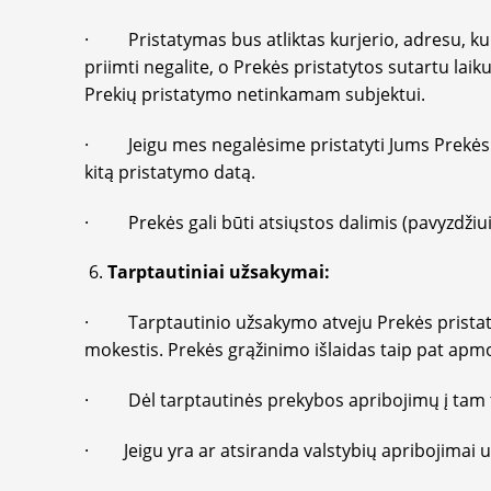
· Pristatymas bus atliktas kurjerio, adresu, kurį
priimti negalite, o Prekės pristatytos sutartu laik
Prekių pristatymo netinkamam subjektui.
· Jeigu mes negalėsime pristatyti Jums Prekės 
kitą pristatymo datą.
· Prekės gali būti atsiųstos dalimis (pavyzdžiui jei
Tarptautiniai užsakymai:
· Tarptautinio užsakymo atveju Prekės pristaty
mokestis. Prekės grąžinimo išlaidas taip pat ap
· Dėl tarptautinės prekybos apribojimų į tam tik
· Jeigu yra ar atsiranda valstybių apribojimai u