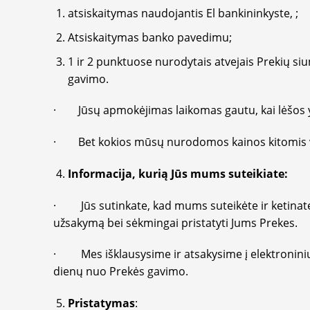
atsiskaitymas naudojantis El bankininkyste, ;
Atsiskaitymas banko pavedimu;
1 ir 2 punktuose nurodytais atvejais Prekių s
gavimo.
· Jūsų apmokėjimas laikomas gautu, kai lėšos y
· Bet kokios mūsų nurodomos kainos kitomis valiu
Informacija, kurią Jūs mums suteikiate:
· Jūs sutinkate, kad mums suteikėte ir ketinate s
užsakymą bei sėkmingai pristatyti Jums Prekes.
· Mes išklausysime ir atsakysime į elektroniniu
dienų nuo Prekės gavimo.
Pristatymas
: