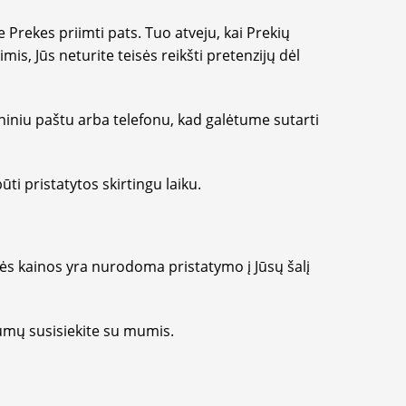
Prekes priimti pats. Tuo atveju, kai Prekių
is, Jūs neturite teisės reikšti pretenzijų dėl
niu paštu arba telefonu, kad galėtume sutarti
ūti pristatytos skirtingu laiku.
s kainos yra nurodoma pristatymo į Jūsų šalį
kumų susisiekite su mumis.