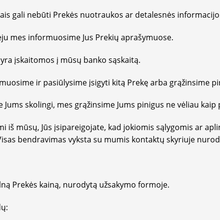
s gali nebūti Prekės nuotraukos ar detalesnės informacijos
eju mes informuosime Jus Prekių aprašymuose.
ra įskaitomos į mūsų banko sąskaitą.
osime ir pasiūlysime įsigyti kitą Prekę arba grąžinsime pi
Jums skolingi, mes grąžinsime Jums pinigus ne vėliau kaip 
 iš mūsų, Jūs įsipareigojate, kad jokiomis sąlygomis ar apl
ų. Visas bendravimas vyksta su mumis kontaktų skyriuje nur
ną Prekės kainą, nurodytą užsakymo formoje.
dų: