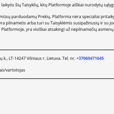
ikytis šių Taisyklių, kitų Platformoje aiškiai nurodytų sąlyg
ti mūsų parduodamų Prekių. Platforma nėra specialiai prita
pilnametis arba turi su Taisyklėmis susipažinusių ir su jom
je Platformoje, yra visiškai atsakingi už nepilnamečių asmen
 k., LT-14247 Vilniaus r. Lietuva. Tel. nr.
+37060471645
jas/vartotojas