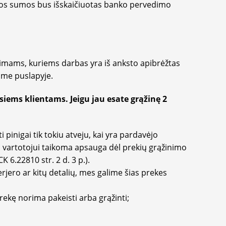
amos sumos bus išskaičiuotas banko pervedimo
imams, kuriems darbas yra iš anksto apibrėžtas
ame puslapyje.
iems klientams. Jeigu jau esate grąžinę 2
pinigai tik tokiu atveju, kai yra pardavėjo
ai vartotojui taikoma apsauga dėl prekių grąžinimo
6.22810 str. 2 d. 3 p.).
rjero ar kitų detalių, mes galime šias prekes
rekę norima pakeisti arba grąžinti;