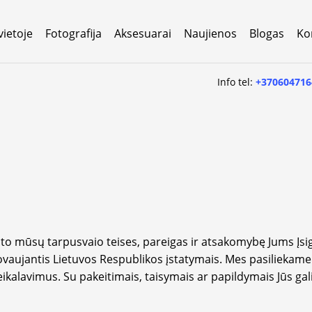
vietoje
Fotografija
Aksesuarai
Naujienos
Blogas
Ko
Info tel:
+370604716
ato mūsų tarpusvaio teises, pareigas ir atsakomybę Jums Įsigy
ovaujantis Lietuvos Respublikos įstatymais. Mes pasiliekame t
eikalavimus. Su pakeitimais, taisymais ar papildymais Jūs gali