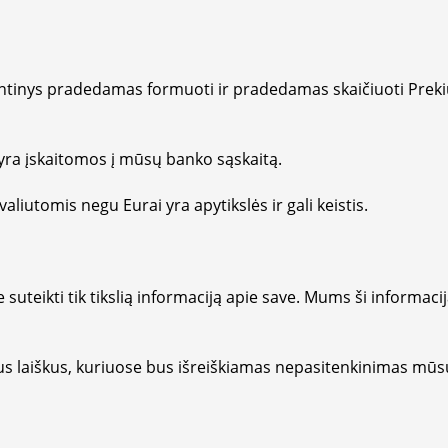
iuntinys pradedamas formuoti ir pradedamas skaičiuoti Pre
ra įskaitomos į mūsų banko sąskaitą.
tomis negu Eurai yra apytikslės ir gali keistis.
uteikti tik tikslią informaciją apie save. Mums ši informaci
s laiškus, kuriuose bus išreiškiamas nepasitenkinimas mū