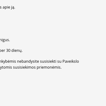
 apie ją.
nigus.
per 30 dienų.
inkybėmis nebandysite susisiekti su Paveikslo
odytomis susisiekimos priemonėmis.