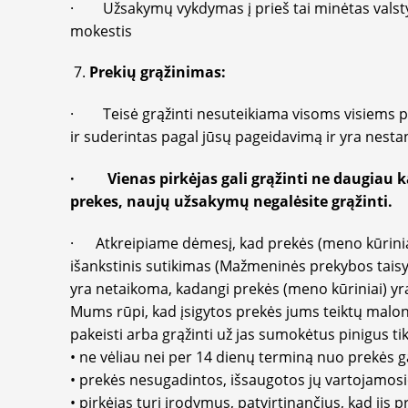
· Užsakymų vykdymas į prieš tai minėtas valstyb
mokestis
Prekių grąžinimas:
· Teisė grąžinti nesuteikiama visoms visiems pa
ir suderintas pagal jūsų pageidavimą ir yra nest
· Vienas pirkėjas gali grąžinti ne daugiau ka
prekes, naujų užsakymų negalėsite grąžinti.
· Atkreipiame dėmesį, kad prekės (meno kūriniai) g
išankstinis sutikimas (Mažmeninės prekybos taisyk
yra netaikoma, kadangi prekės (meno kūriniai) yra
Mums rūpi, kad įsigytos prekės jums teiktų malonum
pakeisti arba grąžinti už jas sumokėtus pinigus t
• ne vėliau nei per 14 dienų terminą nuo prekės g
• prekės nesugadintos, išsaugotos jų vartojamosi
• pirkėjas turi įrodymus, patvirtinančius, kad jis 