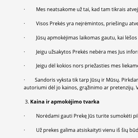
· Mes neatsakome už tai, kad tam tikrais atvejai
· Visos Prekės yra neįrėmintos, priešingu atv
· Jūsų apmokėjimas laikomas gautu, kai lėšos y
· Jeigu užsakytos Prekės nebėra mes Jus informu
· Jeigu dėl kokios nors priežasties mes liekame 
· Sandoris vyksta tik tarp Jūsų ir Mūsų. Pirkdami
autoriumi dėl jo kainos, grąžinimo ar pretenzij
Kaina ir apmokėjimo tvarka
· Norėdami gauti Prekę Jūs turite sumokėti pil
· Už prekes galima atsiskaityti vienu iš šių bū