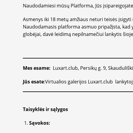
Naudodamiesi mūsų Platforma, Jūs įsipareigojate la
Asmenys iki 18 metų amžiaus neturi teisės įsigy
Naudodamasis platforma asmuo pripažįsta, kad yra 
globėjai, davė leidimą nepilnamečiui lankytis šio
Mes esame:
Luxart.club, Persikų g. 9, Skauduliškių
J
ūs esate
:Virtualios galerijos Luxart.club lankyto
Taisyklės ir sąlygos
Sąvokos: