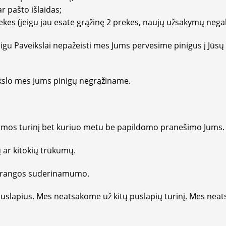
r pašto išlaidas;
rekes (jeigu jau esate grąžinę 2 prekes, naujų užsakymų negalė
u Paveikslai nepažeisti mes Jums pervesime pinigus į Jūsų
kslo mes Jums pinigų negrąžiname.
rmos turinį bet kuriuo metu be papildomo pranešimo Jums.
 ar kitokių trūkumų.
įrangos suderinamumo.
uslapius. Mes neatsakome už kitų puslapių turinį. Mes nea