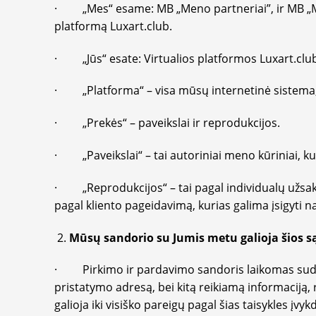
· „Mes“ esame: MB „Meno partneriai”, ir MB „Mas
platformą Luxart.club.
· „Jūs“ esate: Virtualios platformos Luxart.club
· „Platforma“ – visa mūsų internetinė sistema, ku
· „Prekės“ – paveikslai ir reprodukcijos.
· „Paveikslai“ – tai autoriniai meno kūriniai, ku
· „Reprodukcijos“ – tai pagal individualų užsaky
pagal kliento pageidavimą, kurias galima įsigyti 
Mūsų sandorio su Jumis metu galioja šios s
· Pirkimo ir pardavimo sandoris laikomas sudar
pristatymo adresą, bei kitą reikiamą informaciją, 
galioja iki visiško pareigų pagal šias taisykles įvy