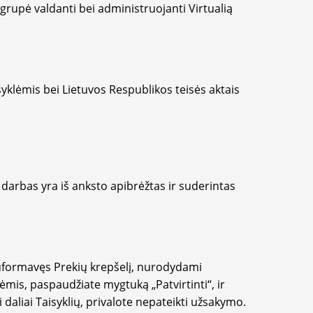
upė valdanti bei administruojanti Virtualią
yklėmis bei Lietuvos Respublikos teisės aktais
arbas yra iš anksto apibrėžtas ir suderintas
formavęs Prekių krepšelį, nurodydami
ėmis, paspaudžiate mygtuką „Patvirtinti“, ir
i daliai Taisyklių, privalote nepateikti užsakymo.