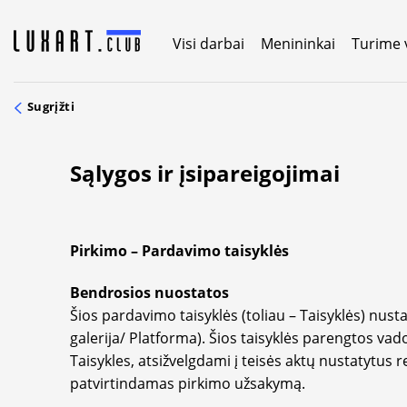
Skip
to
Visi darbai
Menininkai
Turime 
content
Sugrįžti
Sąlygos ir įsipareigojimai
Pirkimo – Pardavimo taisyklės
Bendrosios nuostatos
Šios pardavimo taisyklės (toliau – Taisyklės) nust
galerija/ Platforma). Šios taisyklės parengtos vad
Taisykles, atsižvelgdami į teisės aktų nustatytus r
patvirtindamas pirkimo užsakymą.