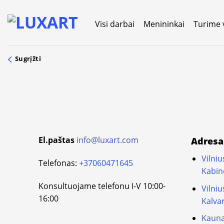
Skip
to
Visi darbai
Menininkai
Turime 
content
Sugrįžti
El.paštas
info@luxart.com
Adresa
Vilniu
Telefonas:
+37060471645
Kabin
Konsultuojame telefonu I-V 10:00-
Vilni
16:00
Kalvar
Kauna