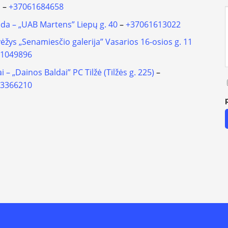
i
–
+37061684658
ėda – „UAB Martens” Liepų g. 40
–
+37061613022
ėžys „Senamiesčio galerija” Vasarios 16-osios g. 11
1049896
ai – „Dainos Baldai” PC Tilžė (Tilžės g. 225)
–
3366210