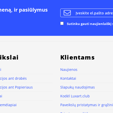
meną, ir pasiūlymus
Sutinku gauti naujienlaiškį s
ikslai
Klientams
i
Naujienos
ijos ant drobės
Kontaktai
ijos ant Popieriaus
Slapukų naudojimas
ai
Kodėl Luxart.club
žemėlapiai
Paveikslų pristatymas ir grąži