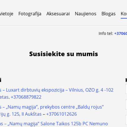
vietoje
Fotografija
Aksesuarai
Naujienos
Blogas
Ko
Info tel:
+3706
Susisiekite su mumis
i
s – Luxart dirbtuvių ekspozicija – Vilnius, OZO g. 4 -102
etas
.
+37068879822
us – „Namų magija”, prekybos centre „Baldų rojus”
ijų g. 125, II Aukštas
–
+37061012626
s – „Namų magija” Salone Taikos 125b PC Nemuno