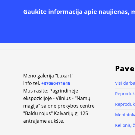
Gaukite informacija apie naujienas, 
Pave
Meno galerija "Luxart"
Info tel.
Visi darba
+37060471645
Mus rasite: Pagrindinėje
Reprodukc
ekspozicijoje - Vilnius - "Namų
Reprodukc
magija" salone prekybos centre
"Baldų rojus" Kalvarijų g. 125
Meninink
antrajame aukšte.
Kelionių 