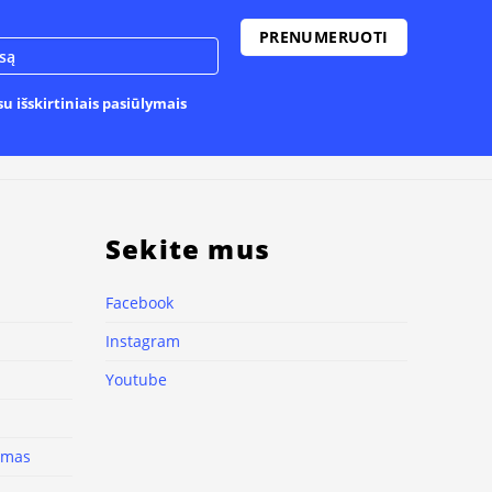
u išskirtiniais pasiūlymais
Sekite mus
Facebook
Instagram
Youtube
nimas