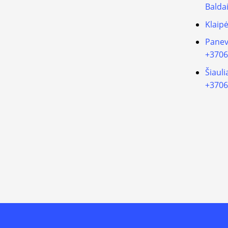
Balda
Klaip
Panev
+3706
Šiauli
+3706