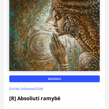
DAUGIAU
Eurika Urbonavičiūtė
[R] Absoliuti ramybė