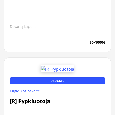
Dovanų kuponai
50-1000€
DAUGIAU
Miglė Kosinskaitė
[R] Pypkiuotoja