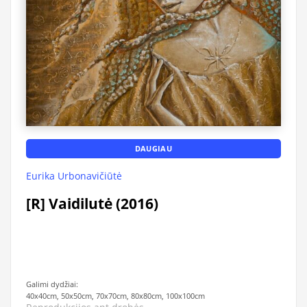
DAUGIAU
Eurika Urbonavičiūtė
[R] Vaidilutė (2016)
Galimi dydžiai:
40x40cm, 50x50cm, 70x70cm, 80x80cm, 100x100cm