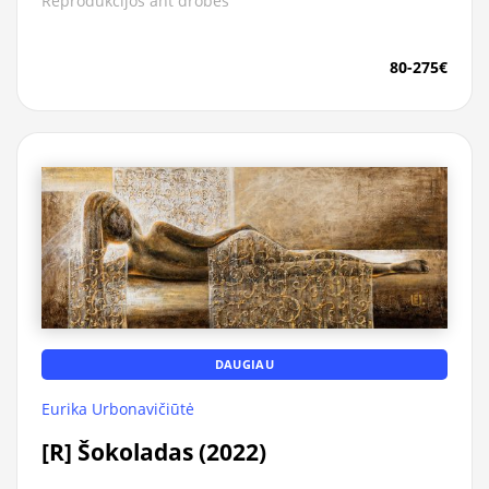
Reprodukcijos ant drobės
80-275€
DAUGIAU
Eurika Urbonavičiūtė
[R] Šokoladas (2022)