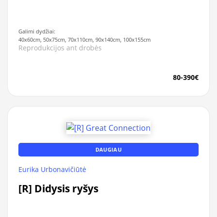
Galimi dydžiai:
40x60cm, 50x75cm, 70x110cm, 90x140cm, 100x155cm
Reprodukcijos ant drobės
80-390€
DAUGIAU
Eurika Urbonavičiūtė
[R] Didysis ryšys