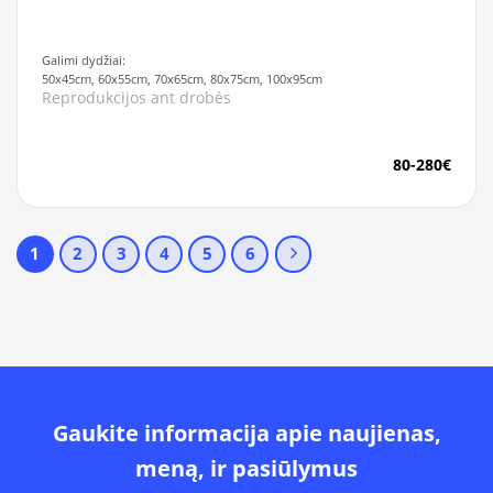
Galimi dydžiai:
50x45cm, 60x55cm, 70x65cm, 80x75cm, 100x95cm
Reprodukcijos ant drobės
80-280€
1
2
3
4
5
6
Gaukite informacija apie naujienas,
meną, ir pasiūlymus