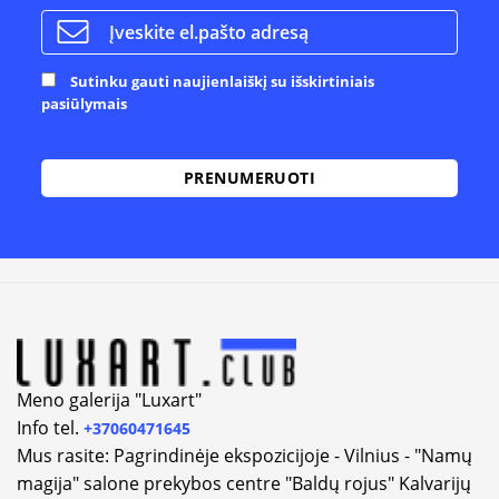
Sutinku gauti naujienlaiškį su išskirtiniais
pasiūlymais
Alternative:
Meno galerija "Luxart"
Info tel.
+37060471645
Mus rasite: Pagrindinėje ekspozicijoje - Vilnius - "Namų
magija" salone prekybos centre "Baldų rojus" Kalvarijų