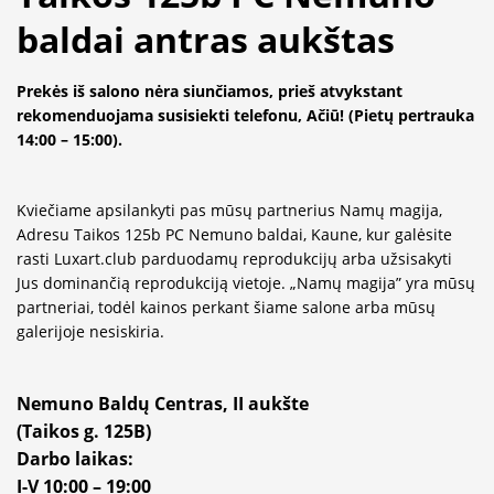
baldai antras aukštas
Prekės iš salono nėra siunčiamos, p
rieš atvykstant
rekomenduojama susisiekti telefonu, Ačiū! (Pietų pertrauka
14:00 – 15:00).
Kviečiame apsilankyti pas mūsų partnerius Namų magija,
Adresu Taikos 125b PC Nemuno baldai, Kaune, kur galėsite
rasti Luxart.club parduodamų reprodukcijų arba užsisakyti
Jus dominančią reprodukciją vietoje. „Namų magija” yra mūsų
partneriai, todėl kainos perkant šiame salone arba mūsų
galerijoje nesiskiria.
Nemuno Baldų Centras, II aukšte
(Taikos g. 125B)
Darbo laikas:
I-V 10:00 – 19:00