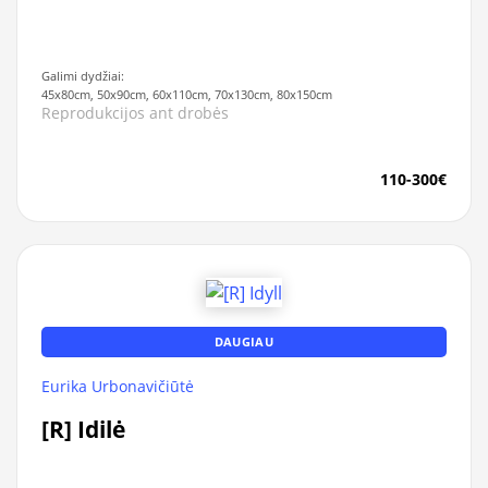
Galimi dydžiai:
45x80cm, 50x90cm, 60x110cm, 70x130cm, 80x150cm
Reprodukcijos ant drobės
110-300€
DAUGIAU
Eurika Urbonavičiūtė
[R] Idilė