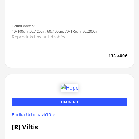
Galimi dydžiai:
40x100cm, 50x125cm, 60x150cm, 70x175cm, 80x200cm
Reprodukcijos ant drobės
135-400€
DAUGIAU
Eurika Urbonavičiūtė
[R] Viltis