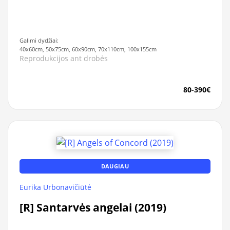
Galimi dydžiai:
40x60cm, 50x75cm, 60x90cm, 70x110cm, 100x155cm
Reprodukcijos ant drobės
80-390€
DAUGIAU
Eurika Urbonavičiūtė
[R] Santarvės angelai (2019)