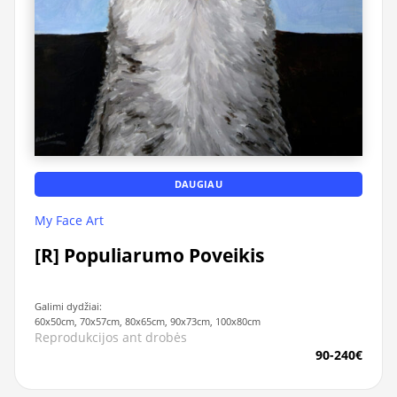
DAUGIAU
My Face Art
[R] Populiarumo Poveikis
Galimi dydžiai:
60x50cm, 70x57cm, 80x65cm, 90x73cm, 100x80cm
Reprodukcijos ant drobės
90-240€