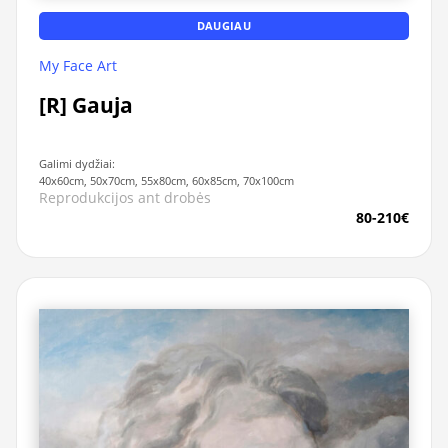
DAUGIAU
My Face Art
[R] Gauja
Galimi dydžiai:
40x60cm, 50x70cm, 55x80cm, 60x85cm, 70x100cm
Reprodukcijos ant drobės
80-210€