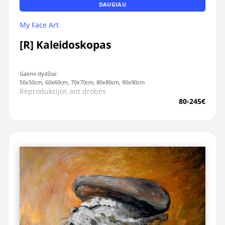
DAUGIAU
My Face Art
[R] Kaleidoskopas
Galimi dydžiai:
50x50cm, 60x60cm, 70x70cm, 80x80cm, 90x90cm
Reprodukcijos ant drobės
80-245€