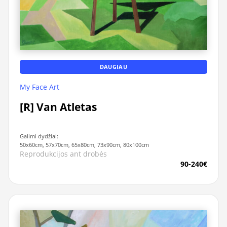
DAUGIAU
My Face Art
[R] Van Atletas
Galimi dydžiai:
50x60cm, 57x70cm, 65x80cm, 73x90cm, 80x100cm
Reprodukcijos ant drobės
90-240€