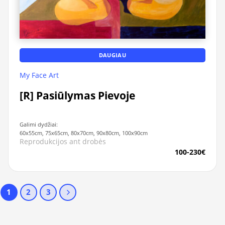
DAUGIAU
My Face Art
[R] Pasiūlymas Pievoje
Galimi dydžiai:
60x55cm, 75x65cm, 80x70cm, 90x80cm, 100x90cm
Reprodukcijos ant drobės
100-230€
1
2
3