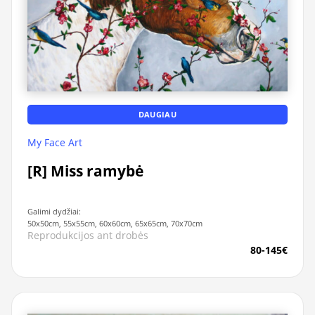
DAUGIAU
My Face Art
[R] Miss ramybė
Galimi dydžiai:
50x50cm, 55x55cm, 60x60cm, 65x65cm, 70x70cm
Reprodukcijos ant drobės
80-145€