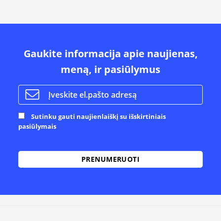
Gaukite informacija apie naujienas,
meną, ir pasiūlymus
Sutinku gauti naujienlaiškį su išskirtiniais
pasiūlymais
Alternative: