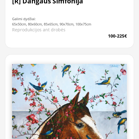
[R] Dangaus Simfonija
Galimi dydžiai:
65x50cm, 80x60cm, 85x65cm, 90x70cm, 100x75cm
Reprodukcijos ant drobės
100-225€