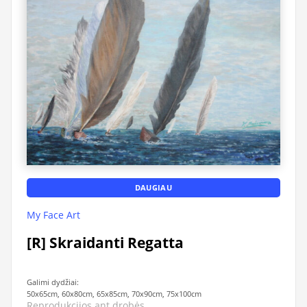
DAUGIAU
My Face Art
[R] Skraidanti Regatta
Galimi dydžiai:
50x65cm, 60x80cm, 65x85cm, 70x90cm, 75x100cm
Reprodukcijos ant drobės