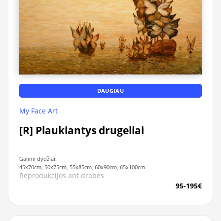
DAUGIAU
My Face Art
[R] Plaukiantys drugeliai
Galimi dydžiai:
45x70cm, 50x75cm, 55x85cm, 60x90cm, 65x100cm
Reprodukcijos ant drobės
95-195€