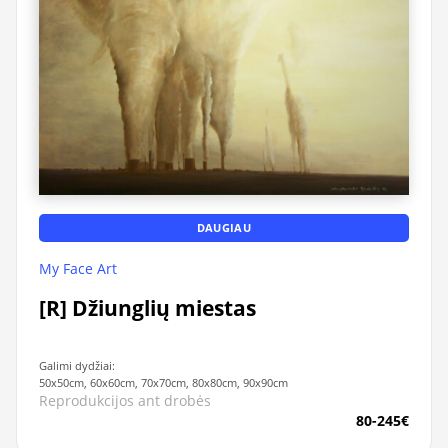
DAUGIAU
My Face Art
[R] Džiunglių miestas
Galimi dydžiai:
50x50cm, 60x60cm, 70x70cm, 80x80cm, 90x90cm
Reprodukcijos ant drobės
80-245€