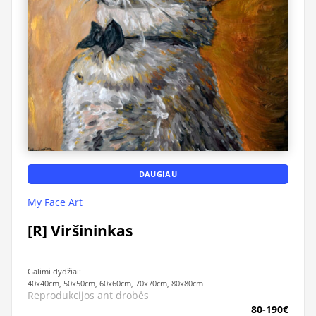
DAUGIAU
My Face Art
[R] Viršininkas
Galimi dydžiai:
40x40cm, 50x50cm, 60x60cm, 70x70cm, 80x80cm
Reprodukcijos ant drobės
80-190€