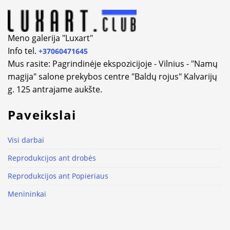
Meno galerija "Luxart"
Info tel.
+37060471645
Mus rasite: Pagrindinėje ekspozicijoje - Vilnius - "Namų
magija" salone prekybos centre "Baldų rojus" Kalvarijų
g. 125 antrajame aukšte.
Paveikslai
Visi darbai
Reprodukcijos ant drobės
Reprodukcijos ant Popieriaus
Menininkai
Kelionių žemėlapiai