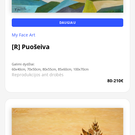
DAUGIAU
My Face Art
[R] Puošeiva
Galimi dydžiai:
60x40cm, 70x50cm, 80x55cm, 85x60cm, 100x70cm
Reprodukcijos ant drobės
80-210€