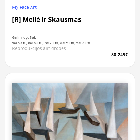
My Face Art
[R] Meilė ir Skausmas
Galimi dydžiai:
50x50cm, 60x60cm, 70x70cm, 80x80cm, 90x90cm
Reprodukcijos ant drobės
80-245€