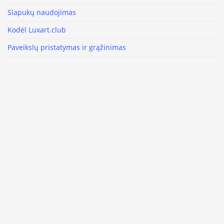
Slapukų naudojimas
Kodėl Luxart.club
Paveikslų pristatymas ir grąžinimas
Privatumo politika
Sąlygos ir įsipareigojimai
Paveikslas kaip interjero detalė
Sekite mus
Facebook
Instagram
Youtube
Luxart © 2012-2021 Visos teisės saugomos -
Reprezentuok