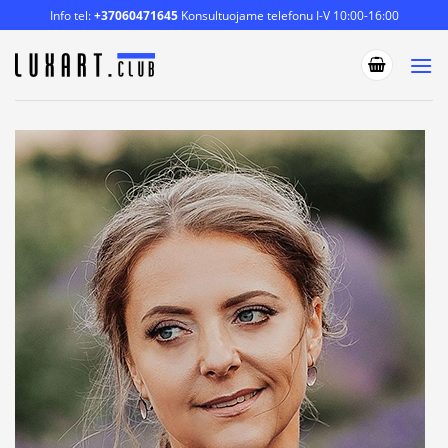
Skip
Info tel:
+37060471645
Konsultuojame telefonu I-V 10:00-16:00
to
content