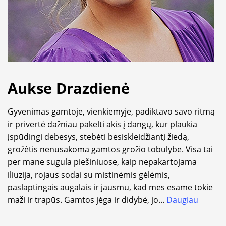
Aukse Drazdienė
Gyvenimas gamtoje, vienkiemyje, padiktavo savo ritmą
ir privertė dažniau pakelti akis į dangų, kur plaukia
įspūdingi debesys, stebėti besiskleidžiantį žiedą,
grožėtis nenusakoma gamtos grožio tobulybe. Visa tai
per mane sugula piešiniuose, kaip nepakartojama
iliuzija, rojaus sodai su mistinėmis gėlėmis,
paslaptingais augalais ir jausmu, kad mes esame tokie
maži ir trapūs. Gamtos jėga ir didybė, jo
...
Daugiau