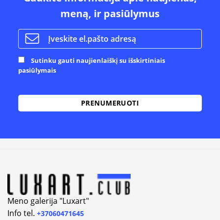
meną, ir pasiūlymus
Sutinku gauti naujienlaiškį su išskirtiniais
pasiūlymais
Alternative:
Meno galerija "Luxart"
Info tel.
+37060471645