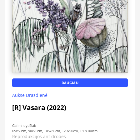
DAUGIAU
Aukse Drazdienė
[R] Vasara (2022)
Galimi dydžiai:
65x50cm, 90x70cm, 105x80cm, 120x90cm, 130x100cm
Reprodukcijos ant drobės