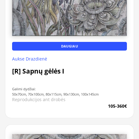
DAUGIAU
Aukse Drazdienė
[R] Sapnų gėlės I
Galimi dydžiai:
50x70cm, 70x100cm, 80x115cm, 90x130cm, 100x145cm
Reprodukcijos ant drobės
105-360€