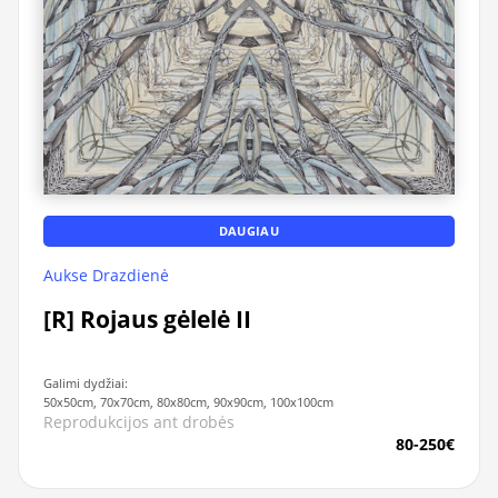
DAUGIAU
Aukse Drazdienė
[R] Rojaus gėlelė II
Galimi dydžiai:
50x50cm, 70x70cm, 80x80cm, 90x90cm, 100x100cm
Reprodukcijos ant drobės
80-250€