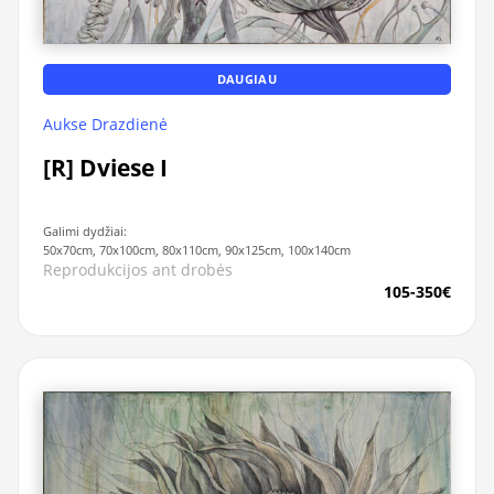
DAUGIAU
Aukse Drazdienė
[R] Dviese I
Galimi dydžiai:
50x70cm, 70x100cm, 80x110cm, 90x125cm, 100x140cm
Reprodukcijos ant drobės
105-350€