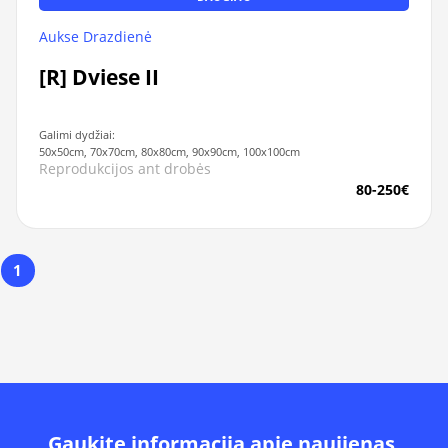
Aukse Drazdienė
[R] Dviese II
Galimi dydžiai:
50x50cm, 70x70cm, 80x80cm, 90x90cm, 100x100cm
Reprodukcijos ant drobės
80-250€
1
Gaukite informacija apie naujienas,