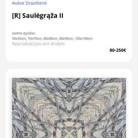
Aukse Drazdienė
[R] Saulėgrąža II
Galimi dydžiai:
50x50cm, 70x70cm, 80x80cm, 90x90cm, 100x100cm
Reprodukcijos ant drobės
80-250€