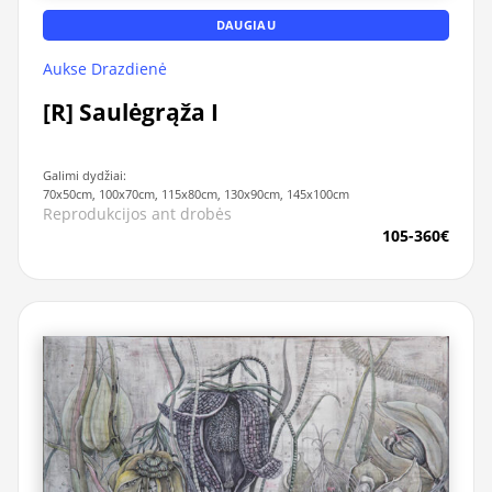
DAUGIAU
Aukse Drazdienė
[R] Saulėgrąža I
Galimi dydžiai:
70x50cm, 100x70cm, 115x80cm, 130x90cm, 145x100cm
Reprodukcijos ant drobės
105-360€