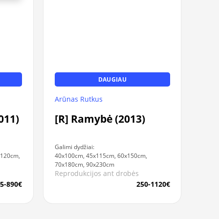
DAUGIAU
Arūnas Rutkus
011)
[R] Ramybė (2013)
Galimi dydžiai:
x120cm,
40x100cm, 45x115cm, 60x150cm,
70x180cm, 90x230cm
Reprodukcijos ant drobės
5-890€
250-1120€