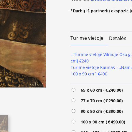
*Darbų iš partnerių ekspozicijų
Turime vietoje
Detalės
– Turime vietoje Vilniuje Ozo g.
cm] €240
Turime vietoje
Kaunas – „Namų
100 x 90 cm ] €490
Alternative:
65 x 60 cm (
€
240.00
)
77 x 70 cm (
€
290.00
)
90 x 80 cm (
€
390.00
)
100 x 90 cm (
€
490.00
)