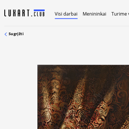
Skip
to
Visi darbai
Menininkai
Turime 
content
Sugrįžti