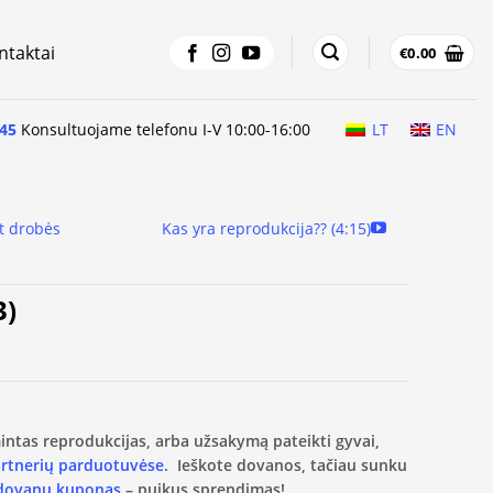
ntaktai
€
0.00
45
Konsultuojame telefonu I-V 10:00-16:00
LT
EN
t drobės
Kas yra reprodukcija?? (4:15)
3)
amintas reprodukcijas, arba užsakymą pateikti gyvai,
artnerių parduotuvėse.
Ieškote dovanos, tačiau sunku
 dovanų kuponas
– puikus sprendimas!