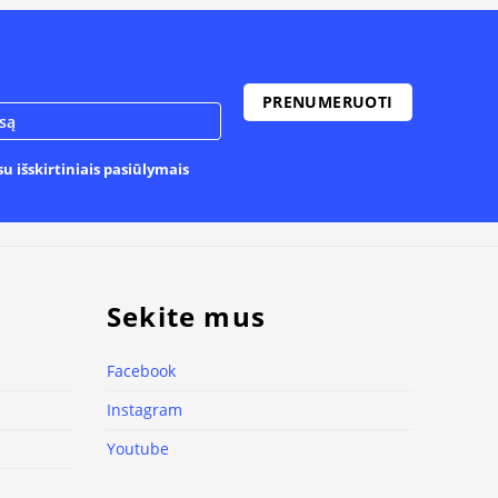
u išskirtiniais pasiūlymais
Sekite mus
Facebook
Instagram
Youtube