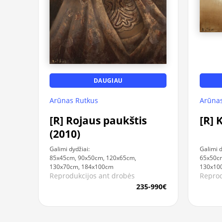
DAUGIAU
Arūnas Rutkus
Arūnas
[R] Rojaus paukštis
[R] 
(2010)
Galimi dydžiai:
Galimi d
85x45cm, 90x50cm, 120x65cm,
65x50cm
130x70cm, 184x100cm
130x10
Reprodukcijos ant drobės
Reprod
235-990€