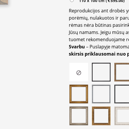
110 x 100 cm (
€
595.00
)
Reprodukcijos ant drobės 
porėmių, nulakuotos ir paru
rėmas nėra būtinas pasirink
Jūsų namams. Jeigu mūsų a
tuomet rekomenduojame rėm
Svarbu
– Puslapyje matom
skirsis priklausomai nuo 