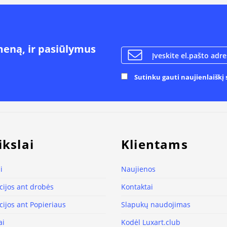
meną, ir pasiūlymus
Sutinku gauti naujienlaiškį s
ikslai
Klientams
i
Naujienos
ijos ant drobės
Kontaktai
ijos ant Popieriaus
Slapukų naudojimas
ai
Kodėl Luxart.club