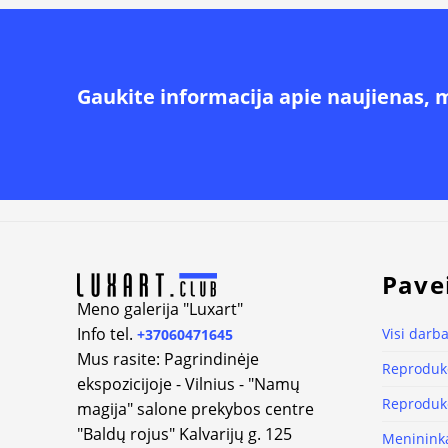
Gaukite informacija apie naujienas, 
Alternative:
Pave
Meno galerija "Luxart"
Info tel.
Visi darba
+37060471645
Mus rasite: Pagrindinėje
Reprodukc
ekspozicijoje - Vilnius - "Namų
Reprodukc
magija" salone prekybos centre
"Baldų rojus" Kalvarijų g. 125
Meninink