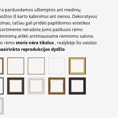
yra parduodamos užtemptos ant medinių
oštos iš karto kabinimui ant sienos. Dekoratyvus
imas, tačiau gali pridėti papildomos estetikos
sortimente neradote Jums patikusio rėmo
inimą atlikti artimiausiame rėminimo salone.
as rėmo
storis nėra tikslus
, realybėje šis vaizdas
pasirinkto reprodukcijos dydžio