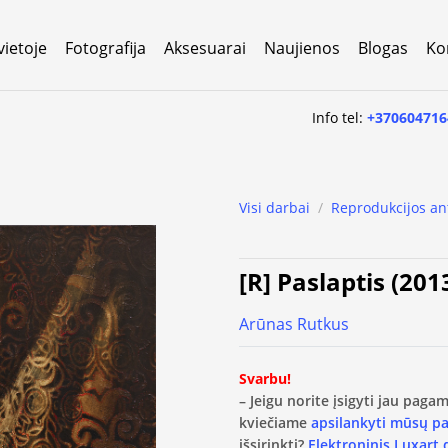
vietoje
Fotografija
Aksesuarai
Naujienos
Blogas
Ko
Info tel:
+370604716
Visi darbai
/
Reprodukcijos an
[R] Paslaptis (201
Arūnas Rutkus
Svarbu!
– Jeigu norite įsigyti jau pag
kviečiame
apsilankyti mūsų p
išsirinkti?
Elektroninis Luxart