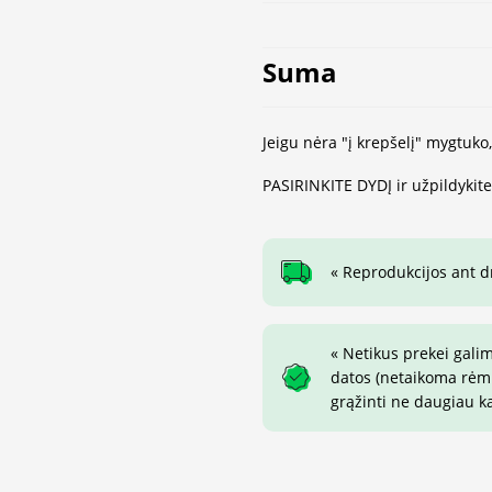
Suma
Jeigu nėra "į krepšelį" mygtuko
PASIRINKITE DYDĮ ir užpildykit
« Reprodukcijos ant 
« Netikus prekei gali
datos (netaikoma rėmin
grąžinti ne daugiau k