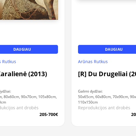
DAUGIAU
DAUGIAU
 Rutkus
Arūnas Rutkus
Karalienė (2013)
[R] Du Drugeliai (2
ydžiai:
Galimi dydžiai:
, 80x60cm, 90x70cm, 105x80cm,
50x65cm, 60x80cm, 70x90cm, 90
0cm
110x150cm
ukcijos ant drobės
Reprodukcijos ant drobės
205-700€
20