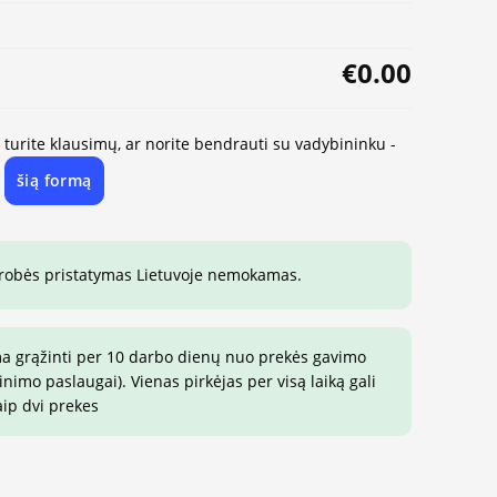
€0.00
, turite klausimų, ar norite bendrauti su vadybininku -
šią formą
e
drobės pristatymas Lietuvoje nemokamas.
ma grąžinti per 10 darbo dienų nuo prekės gavimo
imo paslaugai). Vienas pirkėjas per visą laiką gali
aip dvi prekes