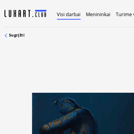
Skip
to
Visi darbai
Menininkai
Turime 
content
Sugrįžti