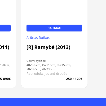
DAUGIAU
Arūnas Rutkus
011)
[R] Ramybė (2013)
Galimi dydžiai:
x120cm,
40x100cm, 45x115cm, 60x150cm,
70x180cm, 90x230cm
Reprodukcijos ant drobės
5-890€
250-1120€