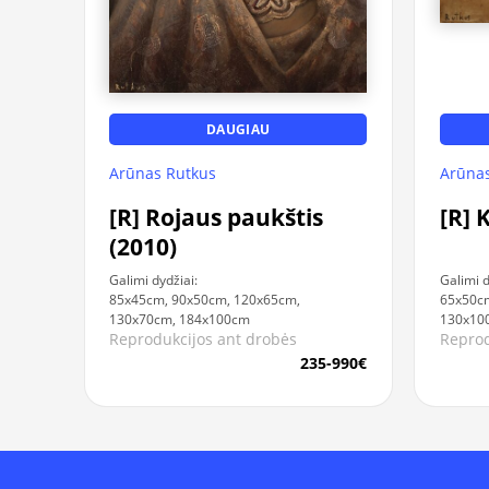
DAUGIAU
Arūnas Rutkus
Arūnas
[R] Rojaus paukštis
[R] 
(2010)
Galimi dydžiai:
Galimi d
85x45cm, 90x50cm, 120x65cm,
65x50cm
130x70cm, 184x100cm
130x10
Reprodukcijos ant drobės
Reprod
235-990€