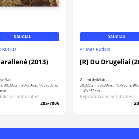
DAUGIAU
DAUGIAU
 Rutkus
Arūnas Rutkus
Karalienė (2013)
[R] Du Drugeliai (2
ydžiai:
Galimi dydžiai:
, 80x60cm, 90x70cm, 105x80cm,
50x65cm, 60x80cm, 70x90cm, 90
0cm
110x150cm
ukcijos ant drobės
Reprodukcijos ant drobės
205-700€
20