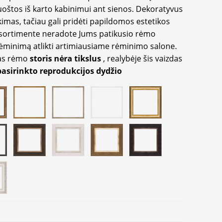
oštos iš karto kabinimui ant sienos. Dekoratyvus
imas, tačiau gali pridėti papildomos estetikos
sortimente neradote Jums patikusio rėmo
inimą atlikti artimiausiame rėminimo salone.
as rėmo
storis nėra tikslus
, realybėje šis vaizdas
pasirinkto reprodukcijos dydžio