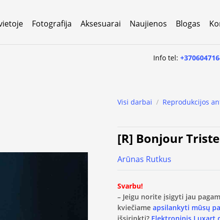
vietoje
Fotografija
Aksesuarai
Naujienos
Blogas
Ko
Info tel:
+370604716
Visi darbai
/
Reprodukcijos an
[R] Bonjour Triste
Arūnas Rutkus
Svarbu!
– Jeigu norite įsigyti jau pag
kviečiame
apsilankyti mūsų p
išsirinkti?
Elektroninis Luxart