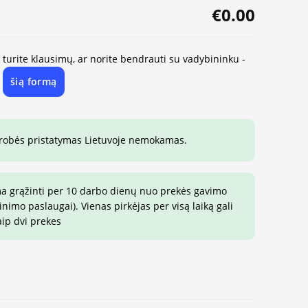
€0.00
, turite klausimų, ar norite bendrauti su vadybininku -
šią formą
e
drobės pristatymas Lietuvoje nemokamas.
ma grąžinti per 10 darbo dienų nuo prekės gavimo
imo paslaugai). Vienas pirkėjas per visą laiką gali
aip dvi prekes