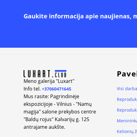
Gaukite informacija apie naujienas, 
Alternative:
Pave
Meno galerija "Luxart"
Info tel.
Visi darba
+37060471645
Mus rasite: Pagrindinėje
Reprodukc
ekspozicijoje - Vilnius - "Namų
Reprodukc
magija" salone prekybos centre
"Baldų rojus" Kalvarijų g. 125
Meninink
antrajame aukšte.
Kelionių 