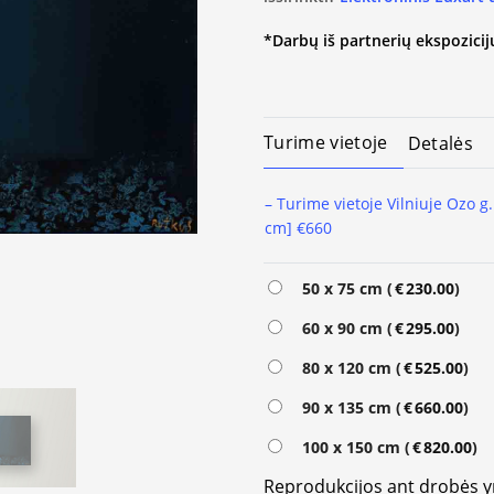
*Darbų iš partnerių ekspozicijų
Turime vietoje
Detalės
– Turime vietoje Vilniuje Ozo g.
cm] €660
Alternative:
50 x 75 cm (
€
230.00
)
60 x 90 cm (
€
295.00
)
80 x 120 cm (
€
525.00
)
90 x 135 cm (
€
660.00
)
100 x 150 cm (
€
820.00
)
Reprodukcijos ant drobės 