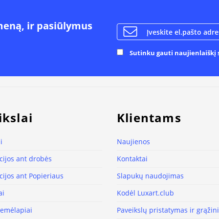
meną, ir pasiūlymus
Sutinku gauti naujienlaiškį s
ikslai
Klientams
i
Naujienos
ijos ant drobės
Kontaktai
ijos ant Popieriaus
Slapukų naudojimas
ai
Kodėl Luxart.club
žemėlapiai
Paveikslų pristatymas ir grąži