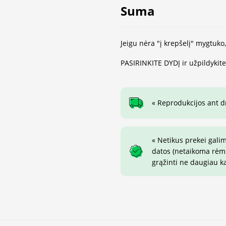
Suma
Jeigu nėra "į krepšelį" mygtuko
PASIRINKITE DYDĮ ir užpildykit
« Reprodukcijos ant 
« Netikus prekei gali
datos (netaikoma rėmin
grąžinti ne daugiau k