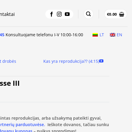
ntaktai
€
0.00
45
Konsultuojame telefonu I-V 10:00-16:00
LT
EN
t drobės
Kas yra reprodukcija?? (4:15)
sse III
amintas reprodukcijas, arba užsakymą pateikti gyvai,
artnerių parduotuvėse.
Ieškote dovanos, tačiau sunku
 dovanų kuponas
– puikus sprendimas!