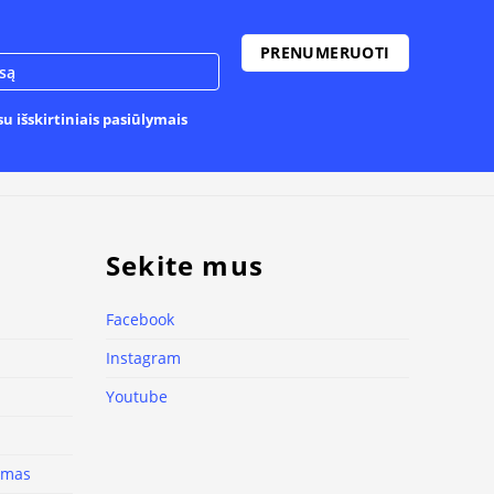
u išskirtiniais pasiūlymais
Sekite mus
Facebook
Instagram
Youtube
nimas