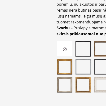
porėmių, nulakuotos ir paru
rėmas nėra būtinas pasirink
Jūsų namams. Jeigu mūsų a
tuomet rekomenduojame rėm
Svarbu
– Puslapyje matom
skirsis priklausomai nuo 