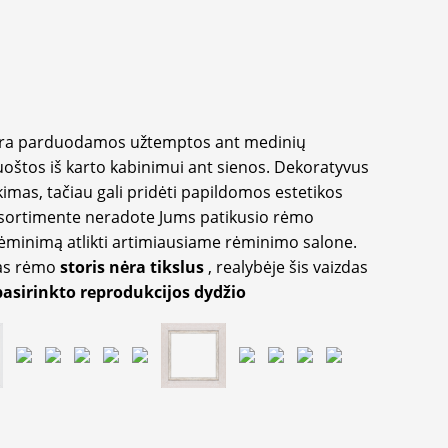
yra parduodamos užtemptos ant medinių
oštos iš karto kabinimui ant sienos. Dekoratyvus
imas, tačiau gali pridėti papildomos estetikos
sortimente neradote Jums patikusio rėmo
inimą atlikti artimiausiame rėminimo salone.
as rėmo
storis nėra tikslus
, realybėje šis vaizdas
pasirinkto reprodukcijos dydžio