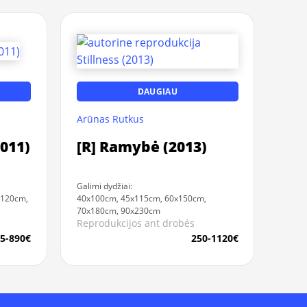
DAUGIAU
Arūnas Rutkus
2011)
[R] Ramybė (2013)
Galimi dydžiai:
x120cm,
40x100cm, 45x115cm, 60x150cm,
70x180cm, 90x230cm
Reprodukcijos ant drobės
5-890€
250-1120€