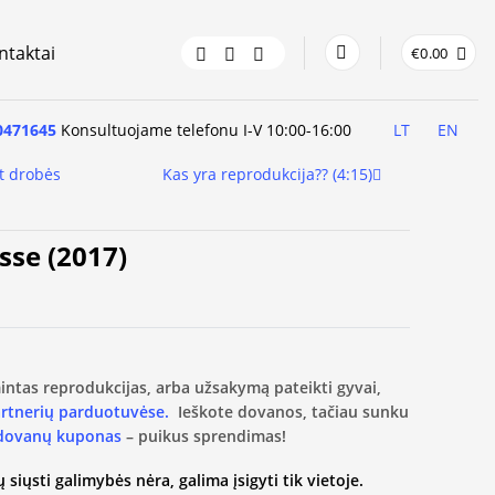
ntaktai
€
0.00
0471645
Konsultuojame telefonu I-V 10:00-16:00
LT
EN
t drobės
Kas yra reprodukcija?? (4:15)
sse (2017)
amintas reprodukcijas, arba užsakymą pateikti gyvai,
artnerių parduotuvėse.
Ieškote dovanos, tačiau sunku
 dovanų kuponas
– puikus sprendimas!
 siųsti galimybės nėra, galima įsigyti tik vietoje.