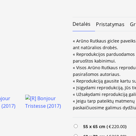
Detalės
Pristatymas
Gr
« Arūno Rutkaus giclee paveiks
ant natūralios drobės.
« Reprodukcijos parduodamos 
paruoštos kabinimui.
« Visos Arūno Rutkaus reprodukc
pasirašomos autoriaus.
« Reprodukciją gausite kartu s
« Įsigydami reprodukciją, Jūs ti
« Užsakydami reprodukciją gali
« Jeigu tarp pateiktų matmenų
paskaičiuosime galimus dydžius
55 x 65 cm (
€
220.00
)