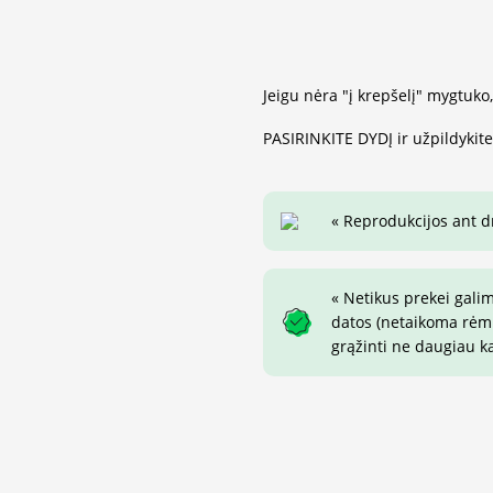
Jeigu nėra "į krepšelį" mygtuko
PASIRINKITE DYDĮ ir užpildykit
« Reprodukcijos ant 
« Netikus prekei gali
datos (netaikoma rėmin
grąžinti ne daugiau k