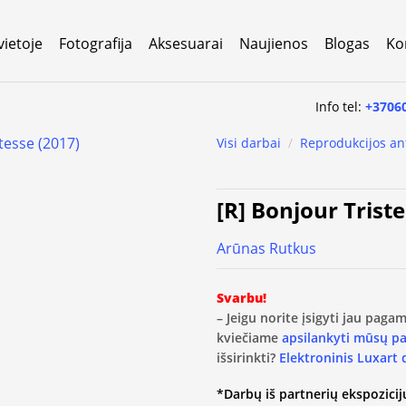
vietoje
Fotografija
Aksesuarai
Naujienos
Blogas
Ko
Info tel:
+3706
Visi darbai
/
Reprodukcijos an
[R] Bonjour Triste
Arūnas Rutkus
Svarbu!
– Jeigu norite įsigyti jau pag
kviečiame
apsilankyti mūsų p
išsirinkti?
Elektroninis Luxart
*Darbų iš partnerių ekspozicijų