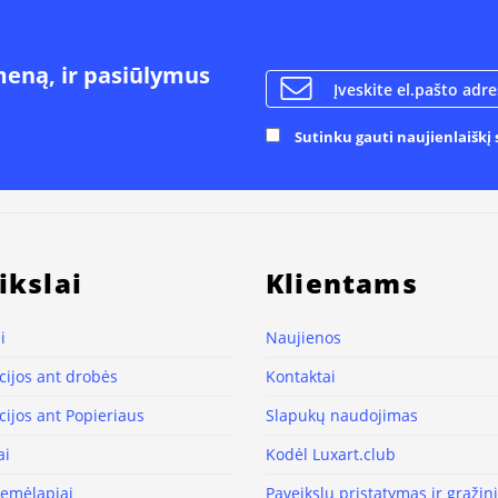
meną, ir pasiūlymus
Sutinku gauti naujienlaiškį s
ikslai
Klientams
i
Naujienos
ijos ant drobės
Kontaktai
ijos ant Popieriaus
Slapukų naudojimas
ai
Kodėl Luxart.club
žemėlapiai
Paveikslų pristatymas ir grąži