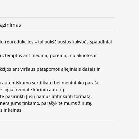
ąžinimas
lų reprodukcijos – tai aukščiausios kokybės spaudiniai
užtemptos ant medinių porėmių, nulakuotos ir
ijos ant viršaus patapomos aliejiniais dažais ir
u autentiškumo sertifikatu bei menininko parašu.
esiogiai remiate kūrinio autorių.
te pasirinkti Jūsų namus atitinkantį formatą.
 nėra Jums tinkamo, parašykite mums žinutę,
 ir kainas.