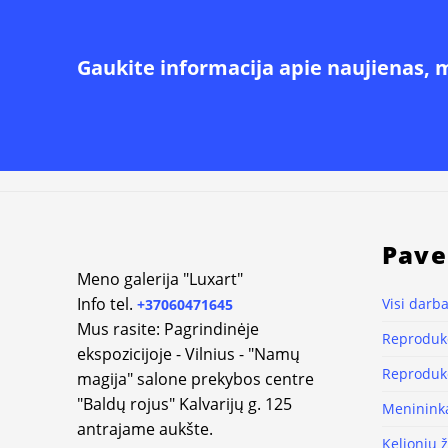
Gaukite informacija apie naujienas, 
Pave
Meno galerija "Luxart"
Info tel.
Visi darba
+37060471645
Mus rasite: Pagrindinėje
Reprodukc
ekspozicijoje - Vilnius - "Namų
Reprodukc
magija" salone prekybos centre
"Baldų rojus" Kalvarijų g. 125
Meninink
antrajame aukšte.
Kelionių 