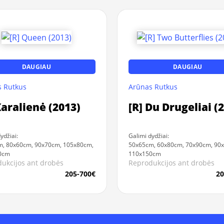
DAUGIAU
DAUGIAU
 Rutkus
Arūnas Rutkus
Karalienė (2013)
[R] Du Drugeliai (
ydžiai:
Galimi dydžiai:
, 80x60cm, 90x70cm, 105x80cm,
50x65cm, 60x80cm, 70x90cm, 90
0cm
110x150cm
ukcijos ant drobės
Reprodukcijos ant drobės
205-700€
20