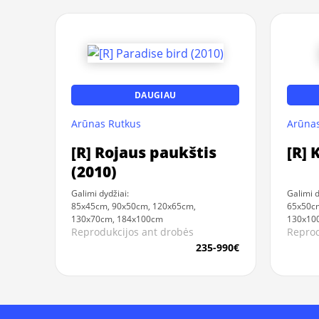
DAUGIAU
Arūnas Rutkus
Arūnas
[R] Rojaus paukštis
[R] 
(2010)
Galimi dydžiai:
Galimi d
85x45cm, 90x50cm, 120x65cm,
65x50cm
130x70cm, 184x100cm
130x10
Reprodukcijos ant drobės
Reprod
235-990€