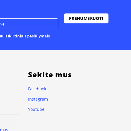
u išskirtiniais pasiūlymais
Sekite mus
Facebook
Instagram
Youtube
nimas