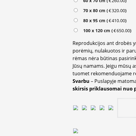
60 x 70 cm (
€
260.00
)
70 x 80 cm (
€
320.00
)
80 x 95 cm (
€
410.00
)
100 x 120 cm (
€
650.00
)
Reprodukcijos ant drobės 
porėmių, nulakuotos ir paru
rėmas nėra būtinas pasirink
Jūsų namams. Jeigu mūsų a
tuomet rekomenduojame rėm
Svarbu
– Puslapyje matom
skirsis priklausomai nuo 