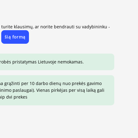
, turite klausimų, ar norite bendrauti su vadybininku -
šią formą
e
drobės pristatymas Lietuvoje nemokamas.
ma grąžinti per 10 darbo dienų nuo prekės gavimo
imo paslaugai). Vienas pirkėjas per visą laiką gali
aip dvi prekes