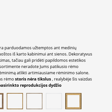
yra parduodamos užtemptos ant medinių
oštos iš karto kabinimui ant sienos. Dekoratyvus
imas, tačiau gali pridėti papildomos estetikos
sortimente neradote Jums patikusio rėmo
inimą atlikti artimiausiame rėminimo salone.
as rėmo
storis nėra tikslus
, realybėje šis vaizdas
pasirinkto reprodukcijos dydžio