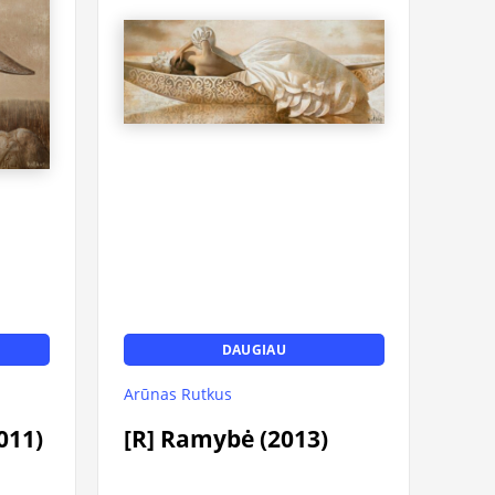
DAUGIAU
Arūnas Rutkus
011)
[R] Ramybė (2013)