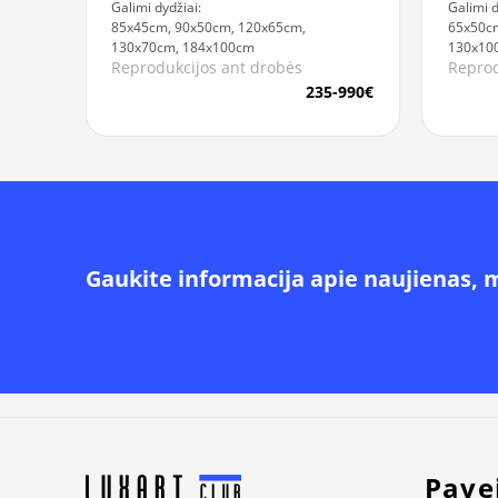
Galimi dydžiai:
Galimi d
85x45cm, 90x50cm, 120x65cm,
65x50cm
130x70cm, 184x100cm
130x10
Reprodukcijos ant drobės
Reprod
235-990€
Gaukite informacija apie naujienas, 
Alternative:
Pave