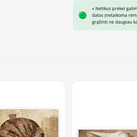
« Netikus prekei gali
datos (netaikoma rėmin
grąžinti ne daugiau k