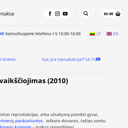
ntaktai
€
0.00
45
Konsultuojame telefonu I-V 10:00-16:00
LT
EN
t drobės
Kas yra reprodukcija?? (4:15)
ivaikščiojimas (2010)
amintas reprodukcijas, arba užsakymą pateikti gyvai,
artnerių parduotuvėse.
Ieškote dovanos, tačiau sunku
 dovanų kuponas
– puikus sprendimas!