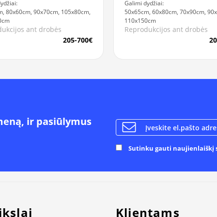
ydžiai:
Galimi dydžiai:
, 80x60cm, 90x70cm, 105x80cm,
50x65cm, 60x80cm, 70x90cm, 90
0cm
110x150cm
ukcijos ant drobės
Reprodukcijos ant drobės
205-700€
20
meną, ir pasiūlymus
Sutinku gauti naujienlaiškį s
ikslai
Klientams