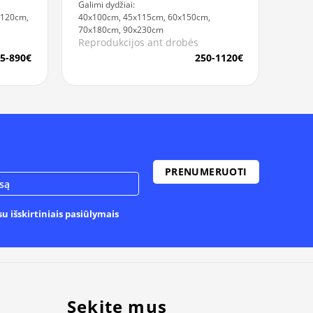
Galimi dydžiai:
x120cm,
40x100cm, 45x115cm, 60x150cm,
70x180cm, 90x230cm
Reprodukcijos ant drobės
5-890€
250-1120€
u išskirtiniais pasiūlymais
Sekite mus