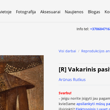
vietoje
Fotografija
Aksesuarai
Naujienos
Blogas
Ko
Info tel:
+370604716
Visi darbai
/
Reprodukcijos an
[R] Vakarinis pas
Arūnas Rutkus
Svarbu!
– Jeigu norite įsigyti jau pag
kviečiame
apsilankyti mūsų p
išsirinkti?
Elektroninis Luxart