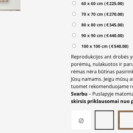
Alternative:
60 x 60 cm (
€
225.00
)
70 x 70 cm (
€
270.00
)
80 x 80 cm (
€
345.00
)
90 x 90 cm (
€
440.00
)
100 x 100 cm (
€
540.00
)
Reprodukcijos ant drobės 
porėmių, nulakuotos ir paru
rėmas nėra būtinas pasirink
Jūsų namams. Jeigu mūsų a
tuomet rekomenduojame rėm
Svarbu
– Puslapyje matom
skirsis priklausomai nuo 