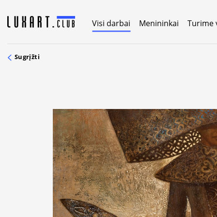
Skip
to
Visi darbai
Menininkai
Turime 
content
Sugrįžti