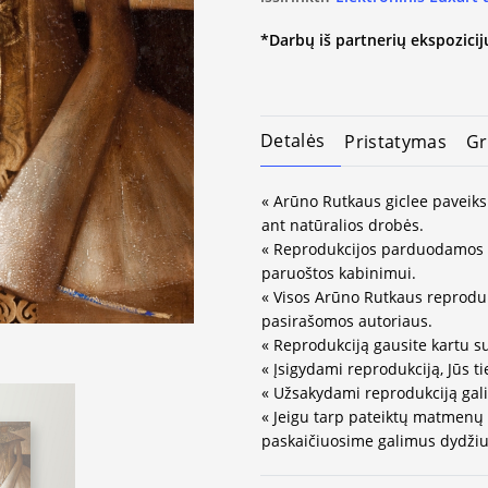
*Darbų iš partnerių ekspozicijų
Detalės
Pristatymas
Gr
« Arūno Rutkaus giclee paveiks
ant natūralios drobės.
« Reprodukcijos parduodamos 
paruoštos kabinimui.
« Visos Arūno Rutkaus reprodukc
pasirašomos autoriaus.
« Reprodukciją gausite kartu s
« Įsigydami reprodukciją, Jūs ti
« Užsakydami reprodukciją gali
« Jeigu tarp pateiktų matmenų
paskaičiuosime galimus dydžius