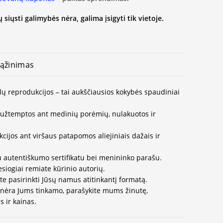
 siųsti galimybės nėra, galima įsigyti tik vietoje.
ąžinimas
lų reprodukcijos – tai aukščiausios kokybės spaudiniai
užtemptos ant medinių porėmių, nulakuotos ir
ijos ant viršaus patapomos aliejiniais dažais ir
u autentiškumo sertifikatu bei menininko parašu.
esiogiai remiate kūrinio autorių.
te pasirinkti Jūsų namus atitinkantį formatą.
 nėra Jums tinkamo, parašykite mums žinutę,
 ir kainas.