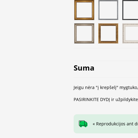
Suma
Jeigu nėra "į krepšelį" mygtuko
PASIRINKITE DYDĮ ir užpildykit
« Reprodukcijos ant 