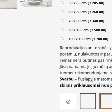
Alternative:
50 x 65 cm (
€
205.00
)
60 x 80 cm (
€
260.00
)
70 x 90 cm (
€
340.00
)
80 x 105 cm (
€
580.00
)
100 x 130 cm (
€
700.00
)
Reprodukcijos ant drobės 
porėmių, nulakuotos ir paru
rėmas nėra būtinas pasirink
Jūsų namams. Jeigu mūsų a
tuomet rekomenduojame rėm
Svarbu
– Puslapyje matom
skirsis priklausomai nuo 