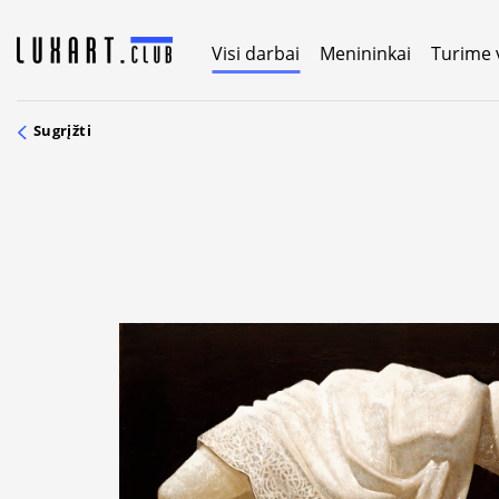
Skip
to
Visi darbai
Menininkai
Turime 
content
Sugrįžti