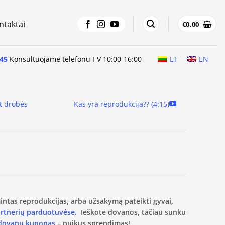
ntaktai
€
0.00
45
Konsultuojame telefonu I-V 10:00-16:00
LT
EN
t drobės
Kas yra reprodukcija?? (4:15)
amintas reprodukcijas, arba užsakymą pateikti gyvai,
artnerių parduotuvėse.
Ieškote dovanos, tačiau sunku
 dovanų kuponas
– puikus sprendimas!