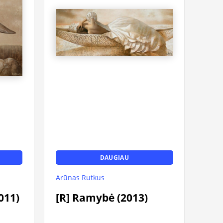
DAUGIAU
Arūnas Rutkus
011)
[R] Ramybė (2013)