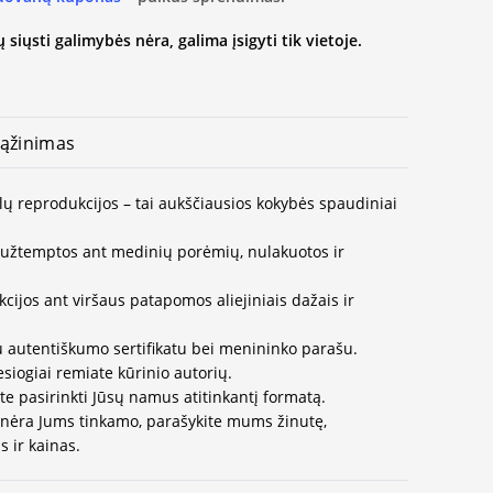
 siųsti galimybės nėra, galima įsigyti tik vietoje.
ąžinimas
lų reprodukcijos – tai aukščiausios kokybės spaudiniai
užtemptos ant medinių porėmių, nulakuotos ir
ijos ant viršaus patapomos aliejiniais dažais ir
u autentiškumo sertifikatu bei menininko parašu.
esiogiai remiate kūrinio autorių.
te pasirinkti Jūsų namus atitinkantį formatą.
 nėra Jums tinkamo, parašykite mums žinutę,
 ir kainas.