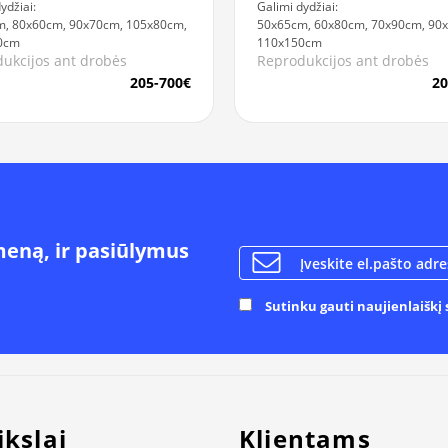
ydžiai:
Galimi dydžiai:
, 80x60cm, 90x70cm, 105x80cm,
50x65cm, 60x80cm, 70x90cm, 90
0cm
110x150cm
ukcijos ant drobės
Reprodukcijos ant drobės
205-700€
20
meną, ir pasiūlymus
Sutinku gauti naujienlaiškį s
ikslai
Klientams