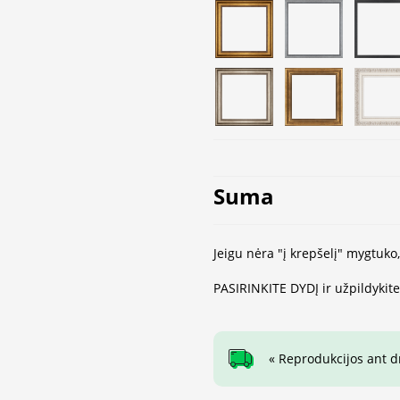
Suma
Jeigu nėra "į krepšelį" mygtuko
PASIRINKITE DYDĮ ir užpildykit
« Reprodukcijos ant 