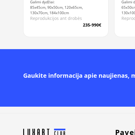
Galimi dydžiai:
Galimi d
85x45cm, 90x50cm, 120x65cm,
65x50cm
130x70cm, 184x100cm
130x10
Reprodukcijos ant drobės
Reprod
235-990€
Gaukite informacija apie naujienas, 
Alternative:
Pave