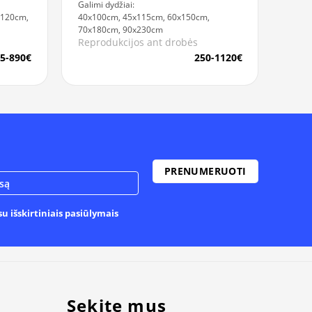
Galimi dydžiai:
x120cm,
40x100cm, 45x115cm, 60x150cm,
70x180cm, 90x230cm
Reprodukcijos ant drobės
5-890€
250-1120€
u išskirtiniais pasiūlymais
Sekite mus