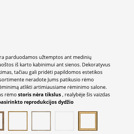
yra parduodamos užtemptos ant medinių
oštos iš karto kabinimui ant sienos. Dekoratyvus
imas, tačiau gali pridėti papildomos estetikos
sortimente neradote Jums patikusio rėmo
inimą atlikti artimiausiame rėminimo salone.
as rėmo
storis nėra tikslus
, realybėje šis vaizdas
pasirinkto reprodukcijos dydžio