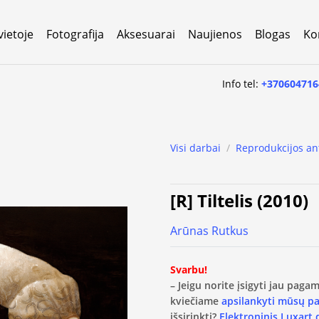
vietoje
Fotografija
Aksesuarai
Naujienos
Blogas
Ko
Info tel:
+370604716
Visi darbai
/
Reprodukcijos an
[R] Tiltelis (2010)
Arūnas Rutkus
Svarbu!
– Jeigu norite įsigyti jau pag
kviečiame
apsilankyti mūsų p
išsirinkti?
Elektroninis Luxart