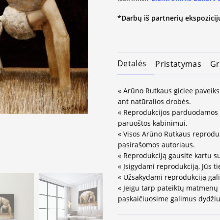
*Darbų iš partnerių ekspozicijų
Detalės
Pristatymas
Gr
« Arūno Rutkaus giclee paveiks
ant natūralios drobės.
« Reprodukcijos parduodamos 
paruoštos kabinimui.
« Visos Arūno Rutkaus reprodukc
pasirašomos autoriaus.
« Reprodukciją gausite kartu s
« Įsigydami reprodukciją, Jūs ti
« Užsakydami reprodukciją gali
« Jeigu tarp pateiktų matmenų
paskaičiuosime galimus dydžius