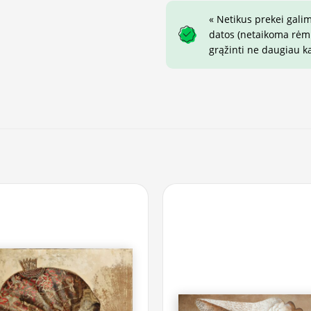
« Netikus prekei gali
datos (netaikoma rėmin
grąžinti ne daugiau k