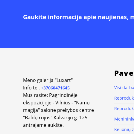
Gaukite informacija apie naujienas, 
Pave
Meno galerija "Luxart"
Info tel.
Visi darba
+37060471645
Mus rasite: Pagrindinėje
Reprodukc
ekspozicijoje - Vilnius - "Namų
Reprodukc
magija" salone prekybos centre
"Baldų rojus" Kalvarijų g. 125
Meninink
antrajame aukšte.
Kelionių 