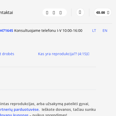
ntaktai
€
0.00
0471645
Konsultuojame telefonu I-V 10:00-16:00
LT
EN
t drobės
Kas yra reprodukcija?? (4:15)
amintas reprodukcijas, arba užsakymą pateikti gyvai,
artnerių parduotuvėse.
Ieškote dovanos, tačiau sunku
 dovanų kuponas
– puikus sprendimas!