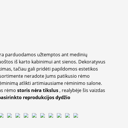
yra parduodamos užtemptos ant medinių
oštos iš karto kabinimui ant sienos. Dekoratyvus
imas, tačiau gali pridėti papildomos estetikos
sortimente neradote Jums patikusio rėmo
inimą atlikti artimiausiame rėminimo salone.
as rėmo
storis nėra tikslus
, realybėje šis vaizdas
pasirinkto reprodukcijos dydžio