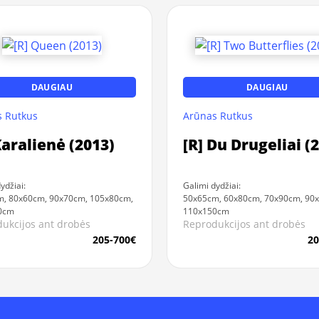
DAUGIAU
DAUGIAU
 Rutkus
Arūnas Rutkus
Karalienė (2013)
[R] Du Drugeliai (
ydžiai:
Galimi dydžiai:
, 80x60cm, 90x70cm, 105x80cm,
50x65cm, 60x80cm, 70x90cm, 90
0cm
110x150cm
ukcijos ant drobės
Reprodukcijos ant drobės
205-700€
20