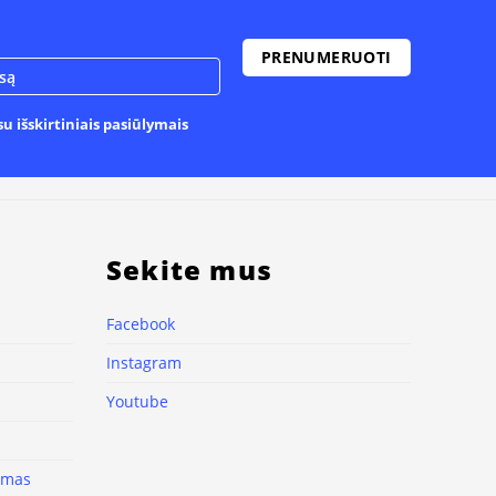
u išskirtiniais pasiūlymais
Sekite mus
Facebook
Instagram
Youtube
nimas