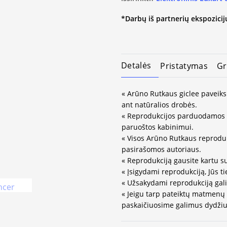
*Darbų iš partnerių ekspozicijų
Detalės
Pristatymas
Gr
« Arūno Rutkaus giclee paveiks
ant natūralios drobės.
« Reprodukcijos parduodamos 
paruoštos kabinimui.
« Visos Arūno Rutkaus reprodukc
pasirašomos autoriaus.
« Reprodukciją gausite kartu s
« Įsigydami reprodukciją, Jūs ti
« Užsakydami reprodukciją gali
« Jeigu tarp pateiktų matmenų
paskaičiuosime galimus dydžius