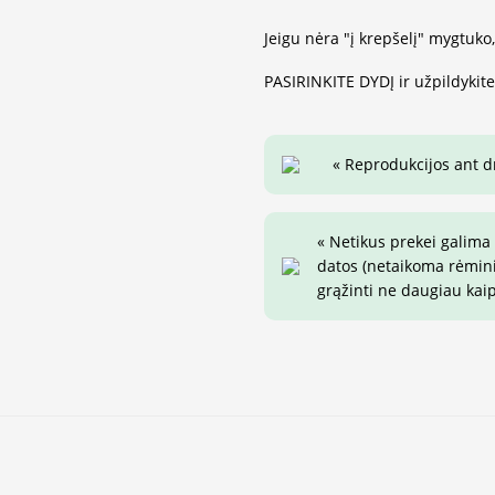
Jeigu nėra "į krepšelį" mygtuko
PASIRINKITE DYDĮ ir užpildykit
« Reprodukcijos ant 
« Netikus prekei galima
datos (netaikoma rėminim
grąžinti ne daugiau kai