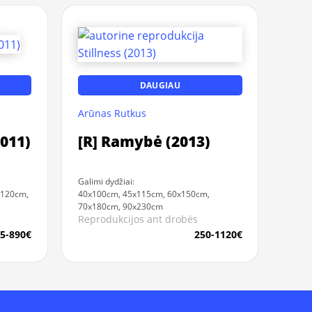
DAUGIAU
Arūnas Rutkus
2011)
[R] Ramybė (2013)
Galimi dydžiai:
x120cm,
40x100cm, 45x115cm, 60x150cm,
70x180cm, 90x230cm
Reprodukcijos ant drobės
5-890€
250-1120€