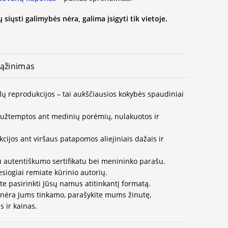
 siųsti galimybės nėra, galima įsigyti tik vietoje.
ąžinimas
lų reprodukcijos – tai aukščiausios kokybės spaudiniai
užtemptos ant medinių porėmių, nulakuotos ir
ijos ant viršaus patapomos aliejiniais dažais ir
u autentiškumo sertifikatu bei menininko parašu.
esiogiai remiate kūrinio autorių.
te pasirinkti Jūsų namus atitinkantį formatą.
 nėra Jums tinkamo, parašykite mums žinutę,
 ir kainas.