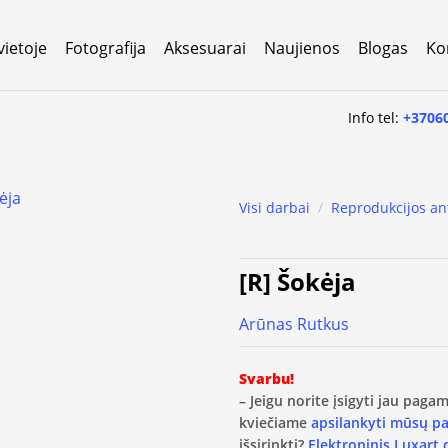
vietoje
Fotografija
Aksesuarai
Naujienos
Blogas
Ko
Info tel:
+3706
Visi darbai
/
Reprodukcijos an
[R] Šokėja
Arūnas Rutkus
Svarbu!
– Jeigu norite įsigyti jau pag
kviečiame
apsilankyti mūsų p
išsirinkti?
Elektroninis Luxart