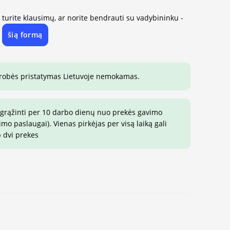
, turite klausimų, ar norite bendrauti su vadybininku -
šią formą
e
drobės pristatymas Lietuvoje nemokamas.
 grąžinti per 10 darbo dienų nuo prekės gavimo
o paslaugai). Vienas pirkėjas per visą laiką gali
p dvi prekes