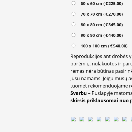
60 x 60 cm (
€
225.00
)
70 x 70 cm (
€
270.00
)
80 x 80 cm (
€
345.00
)
90 x 90 cm (
€
440.00
)
100 x 100 cm (
€
540.00
)
Reprodukcijos ant drobės 
porėmių, nulakuotos ir paru
rėmas nėra būtinas pasirink
Jūsų namams. Jeigu mūsų a
tuomet rekomenduojame rėm
Svarbu
– Puslapyje matom
skirsis priklausomai nuo 