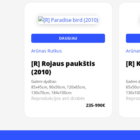
DAUGIAU
Arūnas Rutkus
Arūnas
[R] Rojaus paukštis
[R] 
(2010)
Galimi dydžiai:
Galimi d
85x45cm, 90x50cm, 120x65cm,
65x50cm
130x70cm, 184x100cm
130x10
Reprodukcijos ant drobės
Reprod
235-990€