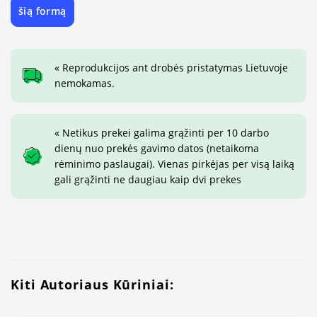
šią formą
« Reprodukcijos ant drobės pristatymas Lietuvoje
nemokamas.
« Netikus prekei galima grąžinti per 10 darbo
dienų nuo prekės gavimo datos (netaikoma
rėminimo paslaugai). Vienas pirkėjas per visą laiką
gali grąžinti ne daugiau kaip dvi prekes
Kiti Autoriaus Kūriniai: