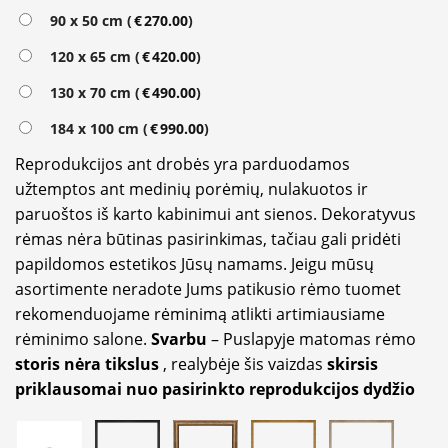
90 x 50 cm (
€
270.00
)
120 x 65 cm (
€
420.00
)
130 x 70 cm (
€
490.00
)
184 x 100 cm (
€
990.00
)
Reprodukcijos ant drobės yra parduodamos
užtemptos ant medinių porėmių, nulakuotos ir
paruoštos iš karto kabinimui ant sienos. Dekoratyvus
rėmas nėra būtinas pasirinkimas, tačiau gali pridėti
papildomos estetikos Jūsų namams. Jeigu mūsų
asortimente neradote Jums patikusio rėmo tuomet
rekomenduojame rėminimą atlikti artimiausiame
rėminimo salone.
Svarbu
– Puslapyje matomas rėmo
storis nėra tikslus
, realybėje šis vaizdas
skirsis
priklausomai nuo pasirinkto reprodukcijos dydžio