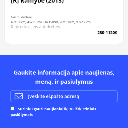
[R] Ramybė (2013)
Galimi dydžiai:
40x100cm, 45x115cm, 60x150cm, 70x180cm, 90x230cm
Reprodukcijos ant drobės
250-1120€
Gaukite informacija apie naujienas,
meną, ir pasiūlymus
Sutinku gauti naujienlaiškį su išskirtiniais
pasiūlymais