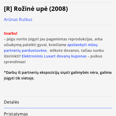
[R] Rožinė upė (2008)
Arūnas Rutkus
Svarbu!
– Jeigu norite įsigyti jau pagamintas reprodukcijas, arba
užsakymą pateikti gyvai, kviečiame
apsilankyti mūsų
partnerių parduotuvėse.
Ieškote dovanos, tačiau sunku
išsirinkti?
Elektroninis Luxart dovanų kuponas
– puikus
sprendimas!
*Darbų iš partnerių ekspozicijų siųsti galimybės nėra, galima
įsigyti tik vietoje.
Detalės
Pristatymas