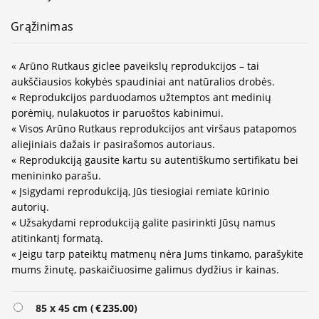
Grąžinimas
« Arūno Rutkaus giclee paveikslų reprodukcijos – tai
aukščiausios kokybės spaudiniai ant natūralios drobės.
« Reprodukcijos parduodamos užtemptos ant medinių
porėmių, nulakuotos ir paruoštos kabinimui.
« Visos Arūno Rutkaus reprodukcijos ant viršaus patapomos
aliejiniais dažais ir pasirašomos autoriaus.
« Reprodukciją gausite kartu su autentiškumo sertifikatu bei
menininko parašu.
« Įsigydami reprodukciją, Jūs tiesiogiai remiate kūrinio
autorių.
« Užsakydami reprodukciją galite pasirinkti Jūsų namus
atitinkantį formatą.
« Jeigu tarp pateiktų matmenų nėra Jums tinkamo, parašykite
mums žinutę, paskaičiuosime galimus dydžius ir kainas.
Alternative:
85 x 45 cm (
€
235.00
)