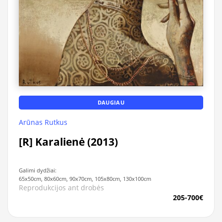
DAUGIAU
Arūnas Rutkus
[R] Karalienė (2013)
Galimi dydžiai:
65x50cm, 80x60cm, 90x70cm, 105x80cm, 130x100cm
Reprodukcijos ant drobės
205-700€