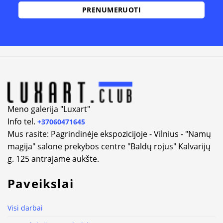
Alternative:
Meno galerija "Luxart"
Info tel.
+37060471645
Mus rasite: Pagrindinėje ekspozicijoje - Vilnius - "Namų
magija" salone prekybos centre "Baldų rojus" Kalvarijų
g. 125 antrajame aukšte.
Paveikslai
Visi darbai