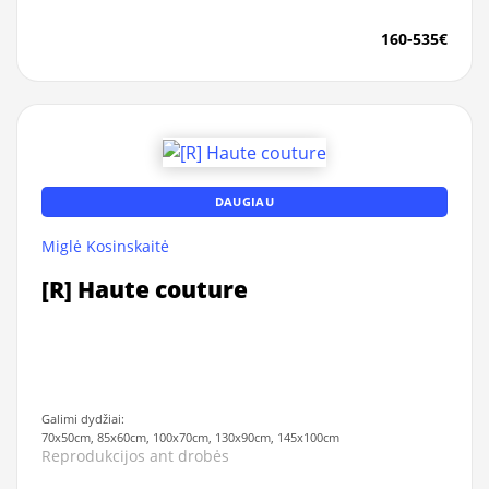
160-535€
DAUGIAU
Miglė Kosinskaitė
[R] Haute couture
Galimi dydžiai:
70x50cm, 85x60cm, 100x70cm, 130x90cm, 145x100cm
Reprodukcijos ant drobės