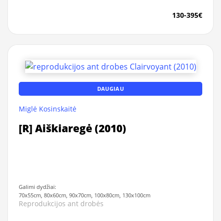
130-395€
DAUGIAU
Miglė Kosinskaitė
[R] Aiškiaregė (2010)
Galimi dydžiai:
70x55cm, 80x60cm, 90x70cm, 100x80cm, 130x100cm
Reprodukcijos ant drobės