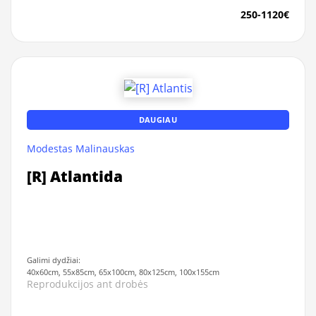
250-1120€
DAUGIAU
Modestas Malinauskas
[R] Atlantida
Galimi dydžiai:
40x60cm, 55x85cm, 65x100cm, 80x125cm, 100x155cm
Reprodukcijos ant drobės