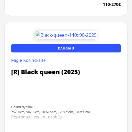
110-270€
DAUGIAU
Miglė Kosinskaitė
[R] Black queen (2025)
Galimi dydžiai:
75x50cm, 90x55cm, 100x65cm, 120x75cm, 140x90cm
Reprodukcijos ant drobės