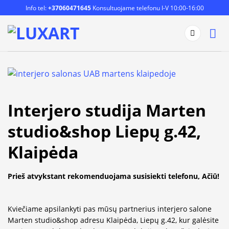
Skip
Info tel:
+37060471645
Konsultuojame telefonu I-V 10:00-16:00
to
content
Interjero studija Marten
studio&shop Liepų g.42,
Klaipėda
P
rieš atvykstant rekomenduojama susisiekti telefonu, Ačiū!
Kviečiame apsilankyti pas mūsų partnerius interjero salone
Marten studio&shop adresu Klaipėda, Liepų g.42, kur galėsite