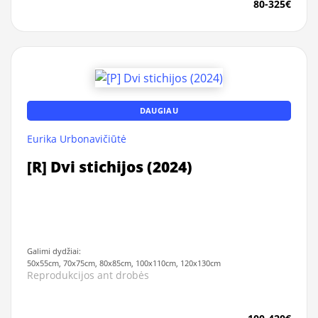
80-325€
DAUGIAU
Eurika Urbonavičiūtė
[R] Dvi stichijos (2024)
Galimi dydžiai:
50x55cm, 70x75cm, 80x85cm, 100x110cm, 120x130cm
Reprodukcijos ant drobės