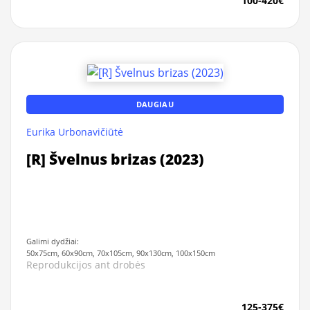
100-420€
DAUGIAU
Eurika Urbonavičiūtė
[R] Švelnus brizas (2023)
Galimi dydžiai:
50x75cm, 60x90cm, 70x105cm, 90x130cm, 100x150cm
Reprodukcijos ant drobės
125-375€