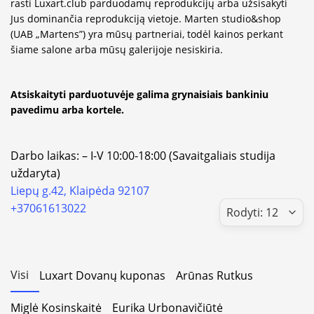
rasti Luxart.club parduodamų reprodukcijų arba užsisakyti
Jus dominančia reprodukciją vietoje. Marten studio&shop
(UAB „Martens”) yra mūsų partneriai, todėl kainos perkant
šiame salone arba mūsų galerijoje nesiskiria.
Atsiskaityti parduotuvėje galima grynaisiais bankiniu
pavedimu arba kortele.
Darbo laikas: – I-V 10:00-18:00 (Savaitgaliais studija
uždaryta)
Liepų g.42, Klaipėda 92107
+37061613022
Visi
Luxart Dovanų kuponas
Arūnas Rutkus
Miglė Kosinskaitė
Eurika Urbonavičiūtė