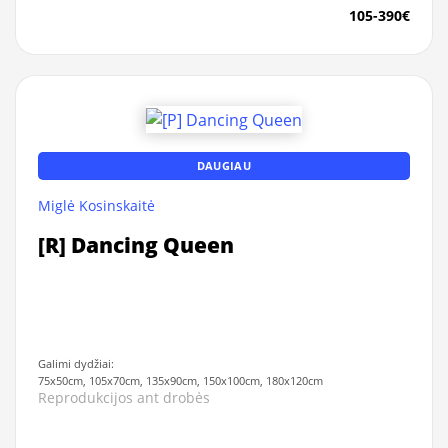
105-390€
DAUGIAU
Miglė Kosinskaitė
[R] Dancing Queen
Galimi dydžiai:
75x50cm, 105x70cm, 135x90cm, 150x100cm, 180x120cm
Reprodukcijos ant drobės