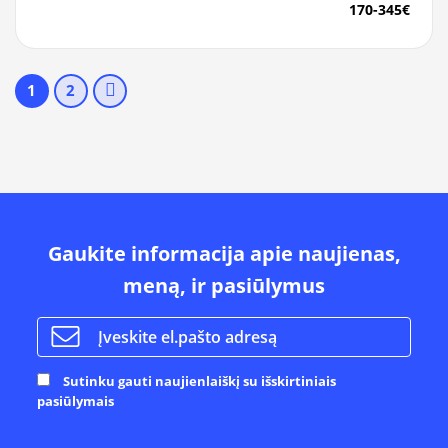
170-345€
1
2
Gaukite informacija apie naujienas,
meną, ir pasiūlymus
Sutinku gauti naujienlaiškį su išskirtiniais
pasiūlymais