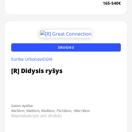
165-540€
DAUGIAU
Eurika Urbonavičiūtė
[R] Didysis ryšys
Galimi dydžiai:
40x50cm, 50x65cm, 60x80cm, 75x100cm, 100x130cm
Reprodukcijos ant drobės