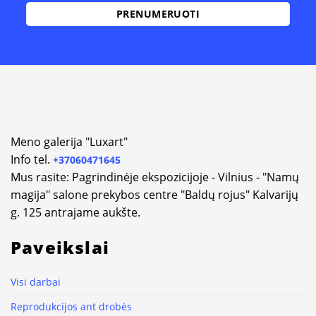
Alternative:
Meno galerija "Luxart"
Info tel.
+37060471645
Mus rasite: Pagrindinėje ekspozicijoje - Vilnius - "Namų
magija" salone prekybos centre "Baldų rojus" Kalvarijų
g. 125 antrajame aukšte.
Paveikslai
Visi darbai
Reprodukcijos ant drobės