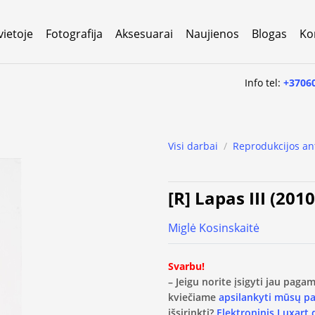
vietoje
Fotografija
Aksesuarai
Naujienos
Blogas
Ko
Info tel:
+3706
Visi darbai
/
Reprodukcijos an
[R] Lapas III (2010
Miglė Kosinskaitė
Svarbu!
– Jeigu norite įsigyti jau pag
kviečiame
apsilankyti mūsų p
išsirinkti?
Elektroninis Luxart