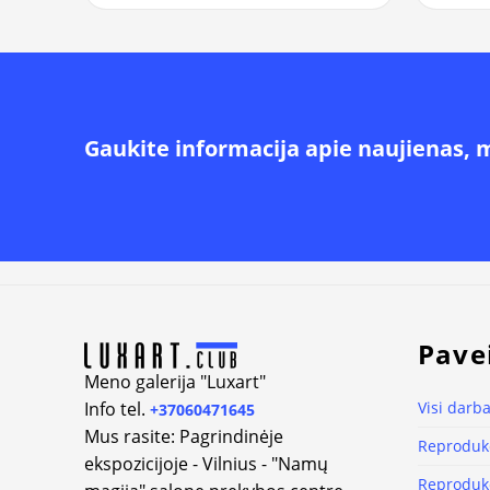
Gaukite informacija apie naujienas, 
Alternative:
Pave
Meno galerija "Luxart"
Info tel.
Visi darba
+37060471645
Mus rasite: Pagrindinėje
Reprodukc
ekspozicijoje - Vilnius - "Namų
Reprodukc