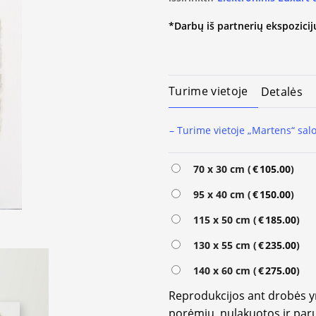
*Darbų iš partnerių ekspozicijų
Turime vietoje
Detalės
– Turime vietoje „Martens“ sal
Alternative:
70 x 30 cm (
€
105.00
)
95 x 40 cm (
€
150.00
)
115 x 50 cm (
€
185.00
)
130 x 55 cm (
€
235.00
)
140 x 60 cm (
€
275.00
)
Reprodukcijos ant drobės 
porėmių, nulakuotos ir paru