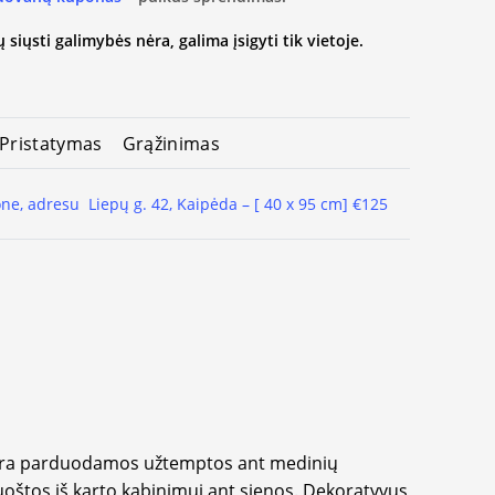
 siųsti galimybės nėra, galima įsigyti tik vietoje.
Pristatymas
Grąžinimas
one, adresu Liepų g. 42, Kaipėda – [ 40 x 95 cm] €125
yra parduodamos užtemptos ant medinių
oštos iš karto kabinimui ant sienos. Dekoratyvus