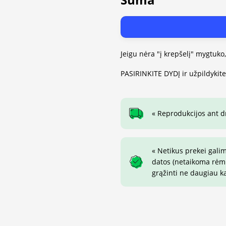
Jeigu nėra "į krepšelį" mygtuko
PASIRINKITE DYDĮ ir užpildykit
« Reprodukcijos ant 
« Netikus prekei gali
datos (netaikoma rėmin
grąžinti ne daugiau k