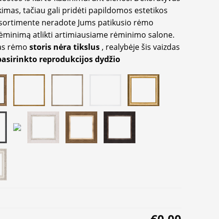
imas, tačiau gali pridėti papildomos estetikos
sortimente neradote Jums patikusio rėmo
inimą atlikti artimiausiame rėminimo salone.
as rėmo
storis nėra tikslus
, realybėje šis vaizdas
pasirinkto reprodukcijos dydžio
€0.00