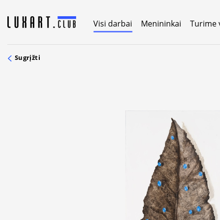
Skip
to
Visi darbai
Menininkai
Turime 
content
Sugrįžti