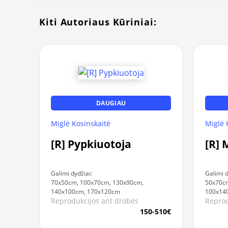
Kiti Autoriaus Kūriniai:
DAUGIAU
Miglė Kosinskaitė
Miglė 
[R] Pypkiuotoja
[R] 
Galimi dydžiai:
Galimi d
70x50cm, 100x70cm, 130x90cm,
50x70cm
140x100cm, 170x120cm
100x14
Reprodukcijos ant drobės
Reprod
150-510€