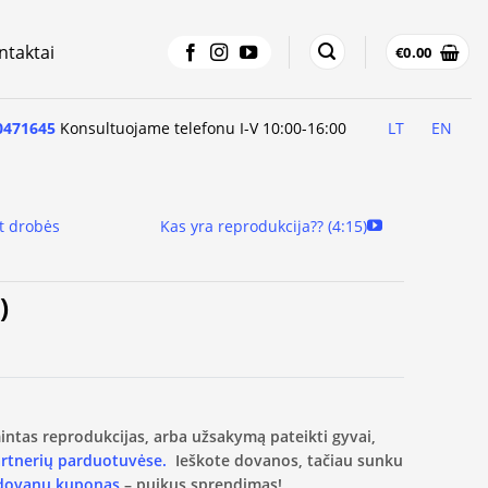
ntaktai
€
0.00
0471645
Konsultuojame telefonu I-V 10:00-16:00
LT
EN
t drobės
Kas yra reprodukcija?? (4:15)
)
amintas reprodukcijas, arba užsakymą pateikti gyvai,
artnerių parduotuvėse.
Ieškote dovanos, tačiau sunku
 dovanų kuponas
– puikus sprendimas!