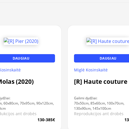
DAUGIAU
DAUGIAU
Kosinskaitė
Miglė Kosinskaitė
Molas (2020)
[R] Haute couture
ydžiai:
Galimi dydžiai:
, 60x80cm, 70x95cm, 90x120cm,
70x50cm, 85x60cm, 100x70cm,
0cm
130x90cm, 145x100cm
ukcijos ant drobės
Reprodukcijos ant drobės
130-385€
13