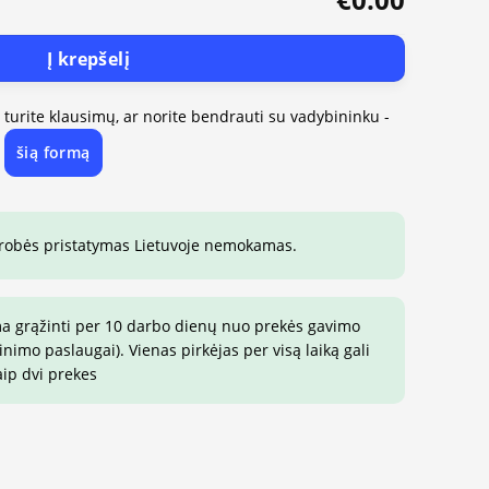
Į krepšelį
, turite klausimų, ar norite bendrauti su vadybininku -
šią formą
e
drobės pristatymas Lietuvoje nemokamas.
ma grąžinti per 10 darbo dienų nuo prekės gavimo
imo paslaugai). Vienas pirkėjas per visą laiką gali
aip dvi prekes