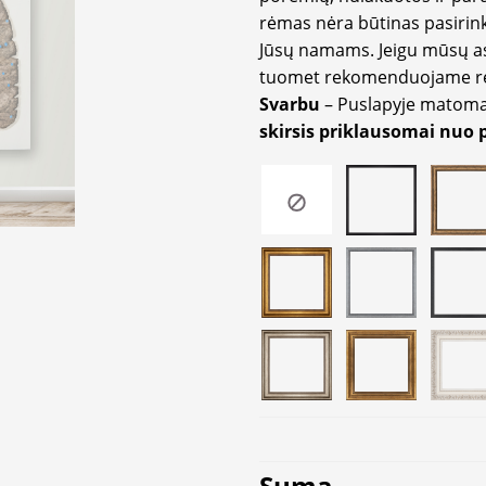
rėmas nėra būtinas pasirink
Jūsų namams. Jeigu mūsų a
tuomet rekomenduojame rėm
Svarbu
– Puslapyje matom
skirsis priklausomai nuo 
Suma