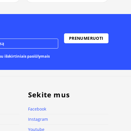
u išskirtiniais pasiūlymais
Sekite mus
Facebook
Instagram
Youtube