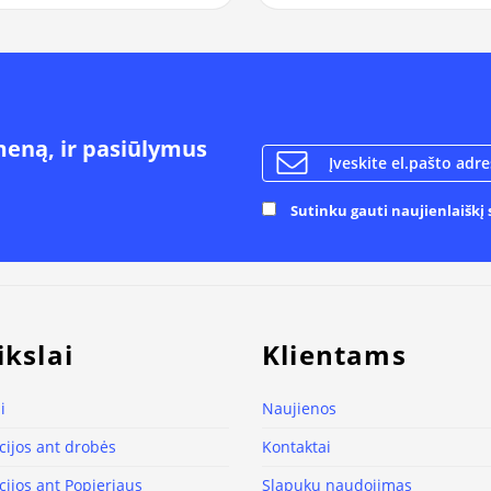
meną, ir pasiūlymus
Sutinku gauti naujienlaiškį s
ikslai
Klientams
i
Naujienos
ijos ant drobės
Kontaktai
ijos ant Popieriaus
Slapukų naudojimas