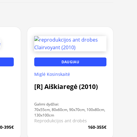
DAUGIAU
Miglė Kosinskaitė
[R] Aiškiaregė (2010)
Galimi dydžiai:
70x55cm, 80x60cm, 90x70cm, 100x80cm,
130x100cm
Reprodukcijos ant drobės
0-395€
160-355€