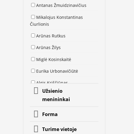
Antanas Žmuidzinavičius
Mikalojus Konstantinas
Čiurlionis
Arūnas Rutkus
Arūnas Žilys
Miglė Kosinskaitė
Eurika Urbonavičiūtė
Algis Kriščiūnas
Užsienio
Inga Noir Mrazauskė
menininkai
Kristina Asinus
Forma
Jolita Vaitkutė
Turime vietoje
Sigitas Mickevičius