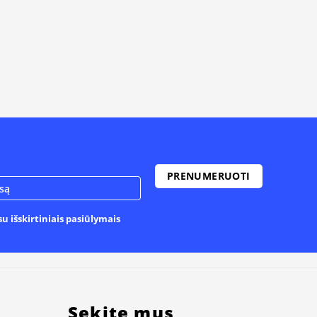
u išskirtiniais pasiūlymais
Sekite mus