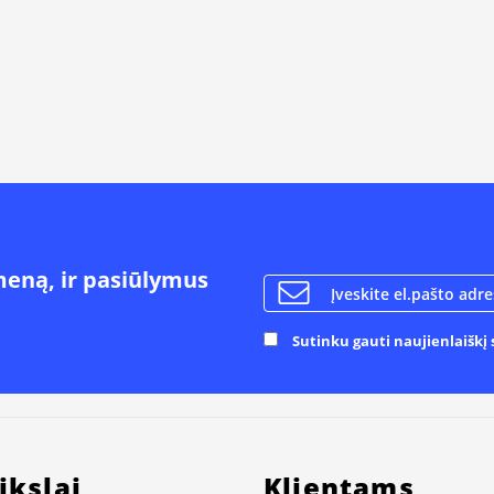
meną, ir pasiūlymus
Sutinku gauti naujienlaiškį s
ikslai
Klientams