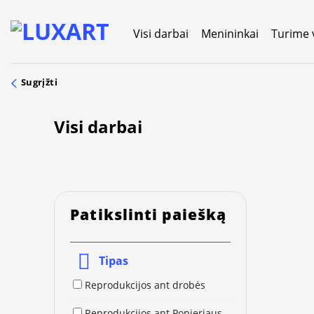
Skip
to
Visi darbai
Menininkai
Turime 
content
Sugrįžti
Visi darbai
Patikslinti paiešką
Tipas
Reprodukcijos ant drobės
Reprodukcijos ant Popieriaus