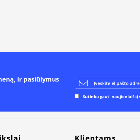
meną, ir pasiūlymus
Sutinku gauti naujienlaiškį s
ikslai
Klientams