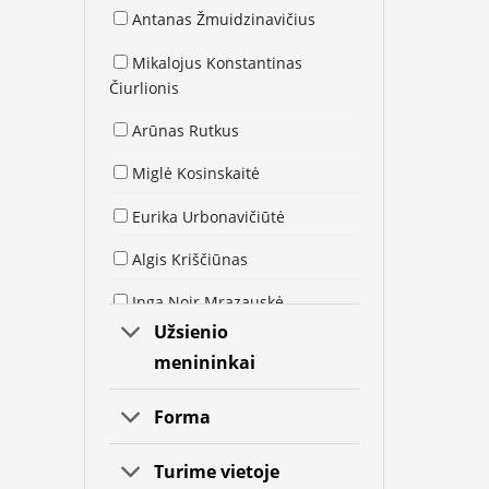
Antanas Žmuidzinavičius
Mikalojus Konstantinas
Čiurlionis
Arūnas Rutkus
Miglė Kosinskaitė
Eurika Urbonavičiūtė
Algis Kriščiūnas
Inga Noir Mrazauskė
Užsienio
Kristina Asinus
menininkai
Jolita Vaitkutė
Forma
Arūnas Žilys
Turime vietoje
Sigitas Mickevičius