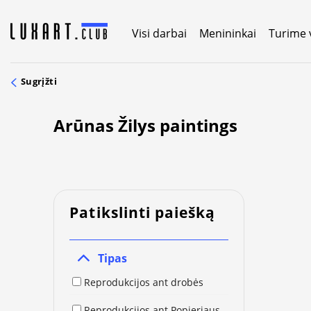
Skip
to
Visi darbai
Menininkai
Turime 
content
Sugrįžti
Arūnas Žilys paintings
Patikslinti paiešką
Tipas
Reprodukcijos ant drobės
Reprodukcijos ant Popieriaus