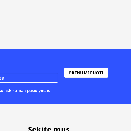
u išskirtiniais pasiūlymais
Sekite mus