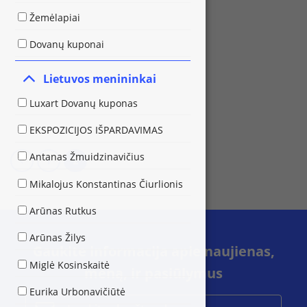
Žemėlapiai
Dovanų kuponai
Lietuvos menininkai
Luxart Dovanų kuponas
EKSPOZICIJOS IŠPARDAVIMAS
Antanas Žmuidzinavičius
1
2
Mikalojus Konstantinas Čiurlionis
Arūnas Rutkus
Arūnas Žilys
Gaukite informacija apie naujienas,
Miglė Kosinskaitė
meną, ir pasiūlymus
Eurika Urbonavičiūtė