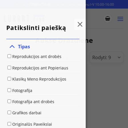
Skip
Info tel:
+37060471645
Konsultuojame telefonu I-V 10:00-16:00
to
content
Patikslinti paiešką
Aukse Drazdiene
Tipas
Reprodukcijos ant drobės
Reprodukcijos ant Popieriaus
Klasikų Meno Reprodukcijos
Fotografija
Fotografija ant drobės
Grafikos darbai
Originalūs Paveikslai