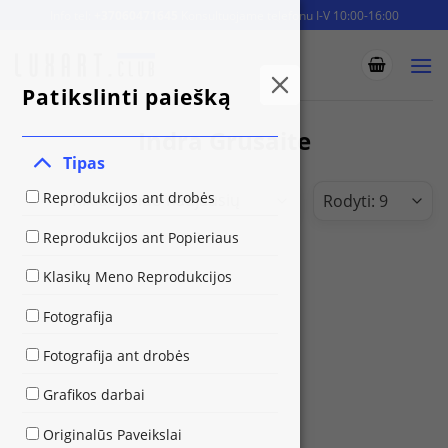
Skip
Info tel:
+37060471645
Konsultuojame telefonu I-V 10:00-16:00
to
content
Patikslinti paiešką
Indra Grusaite
Tipas
Reprodukcijos ant drobės
Reprodukcijos ant Popieriaus
Klasikų Meno Reprodukcijos
Fotografija
Fotografija ant drobės
Grafikos darbai
Originalūs Paveikslai