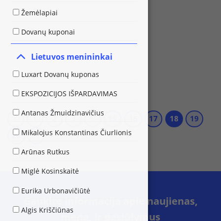
Žemėlapiai
Dovanų kuponai
Lietuvos menininkai
Luxart Dovanų kuponas
EKSPOZICIJOS IŠPARDAVIMAS
Antanas Žmuidzinavičius
1
2
3
…
15
16
17
18
19
Mikalojus Konstantinas Čiurlionis
20
Arūnas Rutkus
Miglė Kosinskaitė
Eurika Urbonavičiūtė
Gaukite informacija apie naujienas,
Algis Kriščiūnas
meną, ir pasiūlymus