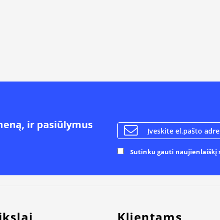
meną, ir pasiūlymus
Sutinku gauti naujienlaiškį s
ikslai
Klientams