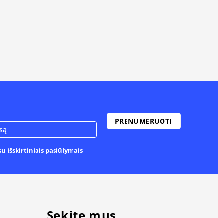
u išskirtiniais pasiūlymais
Sekite mus