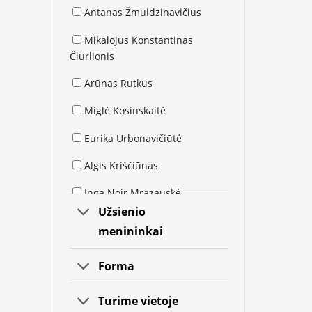
Antanas Žmuidzinavičius
Mikalojus Konstantinas
Čiurlionis
Arūnas Rutkus
Miglė Kosinskaitė
Eurika Urbonavičiūtė
Algis Kriščiūnas
Inga Noir Mrazauskė
Užsienio
Kristina Asinus
menininkai
Jolita Vaitkutė
Forma
Arūnas Žilys
Turime vietoje
Sigitas Mickevičius