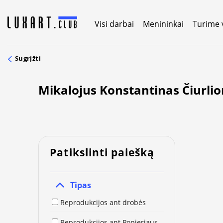
Skip
to
Visi darbai
Menininkai
Turime 
content
Sugrįžti
Mikalojus Konstantinas Čiurlio
Patikslinti paiešką
Tipas
Reprodukcijos ant drobės
Reprodukcijos ant Popieriaus