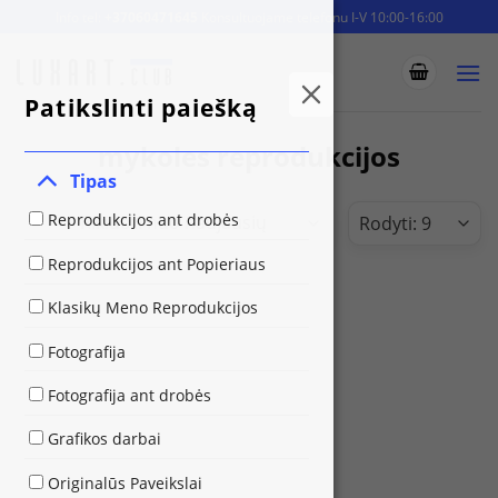
Skip
Info tel:
+37060471645
Konsultuojame telefonu I-V 10:00-16:00
to
content
Patikslinti paiešką
mykoles reprodukcijos
Tipas
Reprodukcijos ant drobės
Reprodukcijos ant Popieriaus
Klasikų Meno Reprodukcijos
Fotografija
Fotografija ant drobės
Grafikos darbai
Originalūs Paveikslai