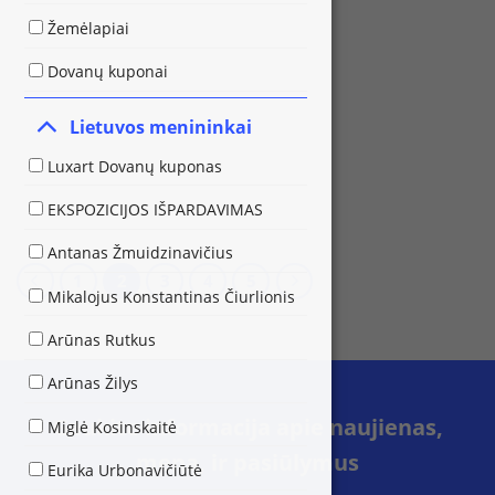
Žemėlapiai
Dovanų kuponai
Lietuvos menininkai
Luxart Dovanų kuponas
EKSPOZICIJOS IŠPARDAVIMAS
Antanas Žmuidzinavičius
1
2
3
4
5
Mikalojus Konstantinas Čiurlionis
Arūnas Rutkus
Arūnas Žilys
Gaukite informacija apie naujienas,
Miglė Kosinskaitė
meną, ir pasiūlymus
Eurika Urbonavičiūtė