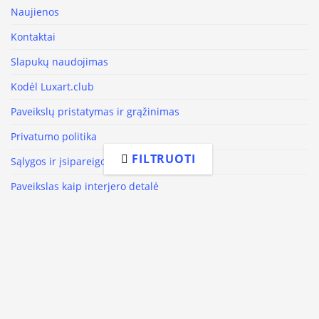
Naujienos
Kontaktai
Slapukų naudojimas
Kodėl Luxart.club
Paveikslų pristatymas ir grąžinimas
Privatumo politika
FILTRUOTI
Sąlygos ir įsipareigojimai
Paveikslas kaip interjero detalė
Sekite mus
Facebook
Instagram
Youtube