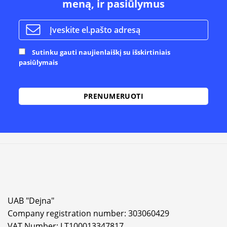
meną, ir pasiūlymus
Sutinku gauti naujienlaiškį su išskirtiniais
pasiūlymais
Alternative:
UAB "Dejna"
Company registration number: 303060429
VAT Number: LT100013347817