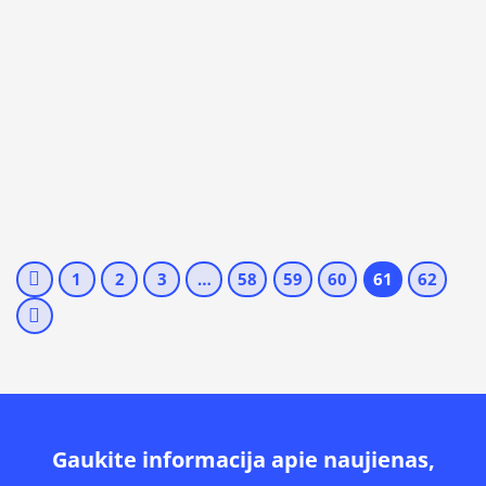
1
2
3
…
58
59
60
61
62
Gaukite informacija apie naujienas,