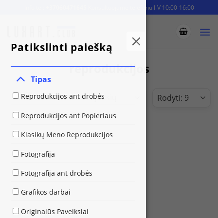
Skip
Info tel:
+37060471645
Konsultuojame telefonu I-V 10:00-16:00
to
content
Patikslinti paiešką
reprodukcijos
Tipas
Reprodukcijos ant drobės
Reprodukcijos ant Popieriaus
Klasikų Meno Reprodukcijos
Fotografija
Fotografija ant drobės
Grafikos darbai
Originalūs Paveikslai