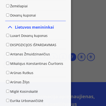
Žemėlapiai
Dovanų kuponai
Lietuvos menininkai
Luxart Dovanų kuponas
EKSPOZICIJOS IŠPARDAVIMAS
Antanas Žmuidzinavičius
1
2
3
4
5
6
7
8
9
Mikalojus Konstantinas Čiurlionis
10
11
12
Arūnas Rutkus
Arūnas Žilys
Miglė Kosinskaitė
Gaukite informacija apie naujienas,
Eurika Urbonavičiūtė
meną, ir pasiūlymus