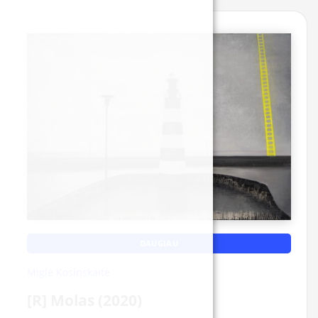
DAUGIAU
Miglė Kosinskaitė
[R] Molas (2020)