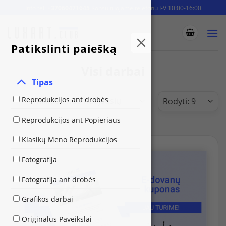
Skip
Info tel:
+37060471645
Konsultuojame telefonu I-V 10:00-16:00
to
content
Patikslinti paiešką
Visi darbai
Tipas
Reprodukcijos ant drobės
Reprodukcijos ant Popieriaus
Klasikų Meno Reprodukcijos
Fotografija
Fotografija ant drobės
Grafikos darbai
Originalūs Paveikslai