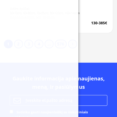
Galimi dydžiai:
50x70cm, 60x80cm, 70x95cm, 90x120cm, 100x140cm
Reprodukcijos ant drobės
130-385€
1
2
3
4
…
576
Gaukite informacija apie naujienas,
meną, ir pasiūlymus
Sutinku gauti naujienlaiškį su išskirtiniais