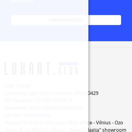
pasiūlymais
Alternative:
UAB "Dejna"
Company registration number: 303060429
VAT Number: LT100013347817
Swedbank : LT627300010160901376
Info tel.
+37060471645
You can find us in Lithuania: Main office - Vilnius - Ozo
street 4, 1st floor or Vilnius - "Namu Magija" showroom