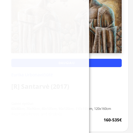
DAUGIAU
Eurika Urbonavičiūtė
[R] Santarvė (2017)
Galimi dydžiai:
60x80cm, 70x90cm, 80x105cm, 90x120cm, 110x150cm, 120x160cm
Reprodukcijos ant drobės
160-535€