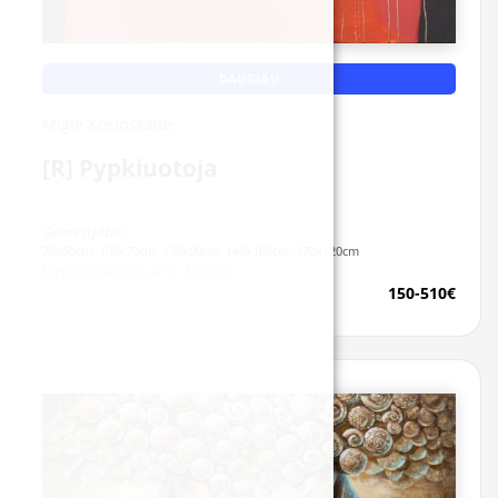
DAUGIAU
Miglė Kosinskaitė
[R] Pypkiuotoja
Galimi dydžiai:
70x50cm, 100x70cm, 130x90cm, 140x100cm, 170x120cm
Reprodukcijos ant drobės
150-510€