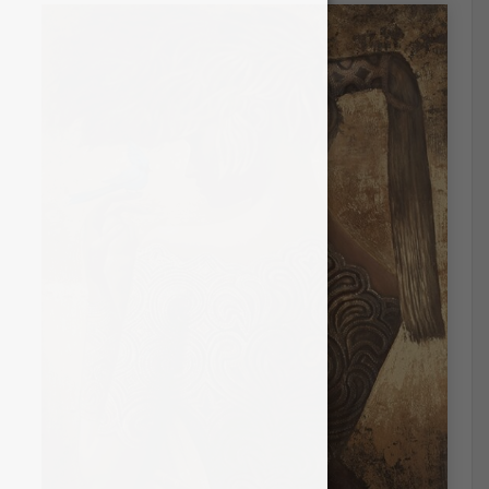
Irena Čingienė
Aurelijus Langvinis
Arturas Aliukas
Jurga Alminienė
Darius Kairaitis
Gintaras Tadauskas
Onutė Juškienė
Kamilė Lukrecija Lukošiūtė
Mykolė Ganusauskaitė
Artūras Braziūnas
Lina Vidmante
Gabrielė Šermukšnytė