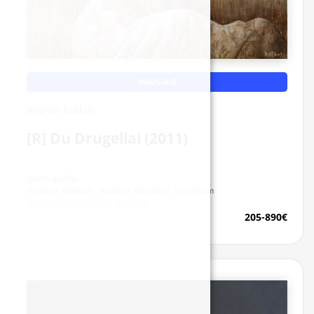
DAUGIAU
Arūnas Rutkus
[R] Du Drugeliai (2011)
Galimi dydžiai:
50x65cm, 60x80cm, 70x90cm, 90x120cm, 110x150cm
Reprodukcijos ant drobės
205-890€