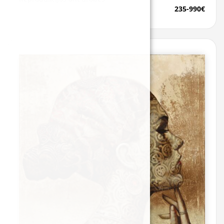
Edvardas Šeputis
235-990€
Kazys Simanauskas
Laima Žeimienė-VIENIS
Mantas Daujotas
Rytis Bernotas
Miglė Tareilytė
Normantė Ribokaitė
Linas Rutkus
Žymūs XVII - XX a. tapytojai
Claude Monet
Ohara Koson
Kelionių žemėlapis su smeigtukais