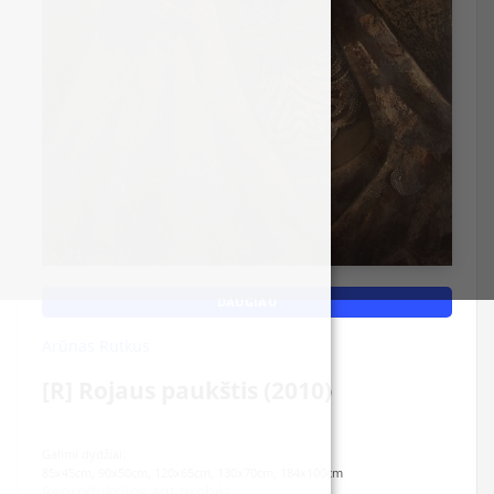
Kristina Gedminaitė
Alma Karalevičienė
Gintautas Velykis
Loreta Abucaite-Hornall
Aukse Drazdienė
Martynas Ivinskas
Audris Šimakauskas
DAUGIAU
Andrius Seselskas
Arūnas Rutkus
Arūnas Miliukas
[R] Rojaus paukštis (2010)
Daiva Staškevičienė
Galimi dydžiai:
Jonas Kunickas
85x45cm, 90x50cm, 120x65cm, 130x70cm, 184x100cm
Reprodukcijos ant drobės