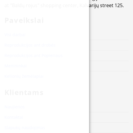
at "Baldų rojus" shopping center, Kalvarijų street 125.
Paveikslai
Visi darbai
Reprodukcijos ant drobės
Reprodukcijos ant Popieriaus
Menininkai
Kelionių žemėlapiai
Klientams
Naujienos
Kontaktai
Slapukų naudojimas