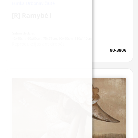
Eurika Urbonavičiūtė
[R] Ramybė I
Galimi dydžiai:
40x40cm, 60x60cm, 75x75cm, 90x90cm, 110x110cm
Reprodukcijos ant drobės
80-380€