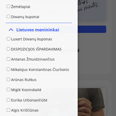
Žemėlapiai
Dovanų kuponai
Lietuvos menininkai
DAUGIAU
Luxart Dovanų kuponas
Luxart Dovanų kuponas
Luxart dovanų e-kuponas
EKSPOZICIJOS IŠPARDAVIMAS
Antanas Žmuidzinavičius
Dovanų e-kuponas
Mikalojus Konstantinas Čiurlionis
Arūnas Rutkus
Miglė Kosinskaitė
Eurika Urbonavičiūtė
Algis Kriščiūnas