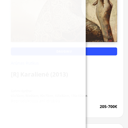
DAUGIAU
Arūnas Rutkus
[R] Karalienė (2013)
Galimi dydžiai:
65x50cm, 80x60cm, 90x70cm, 105x80cm, 130x100cm
Reprodukcijos ant drobės
205-700€