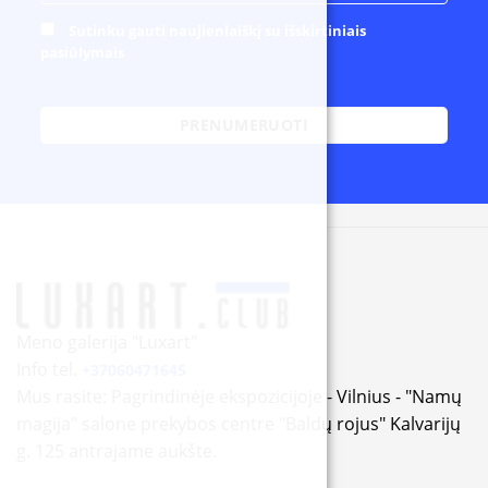
Sutinku gauti naujienlaiškį su išskirtiniais
pasiūlymais
Alternative:
Meno galerija "Luxart"
Info tel.
+37060471645
Mus rasite: Pagrindinėje ekspozicijoje - Vilnius - "Namų
magija" salone prekybos centre "Baldų rojus" Kalvarijų
g. 125 antrajame aukšte.