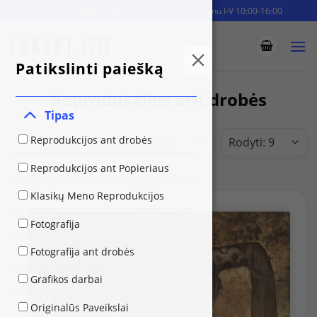
Skip
Info tel:
+37060471645
Konsultuojame telefonu I-V 10:00-16:00
to
content
Patikslinti paiešką
Reprodukcijos ant drobės
Tipas
Reprodukcijos ant drobės
Reprodukcijos ant Popieriaus
Klasikų Meno Reprodukcijos
Fotografija
Fotografija ant drobės
Grafikos darbai
Originalūs Paveikslai