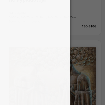
Galimi dydžiai:
70x50cm, 100x70cm, 130x90cm, 140x100cm, 170x120cm
Reprodukcijos ant drobės
150-510€