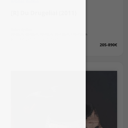
Arūnas Rutkus
[R] Du Drugeliai (2011)
Galimi dydžiai:
50x65cm, 60x80cm, 70x90cm, 90x120cm, 110x150cm
Reprodukcijos ant drobės
205-890€