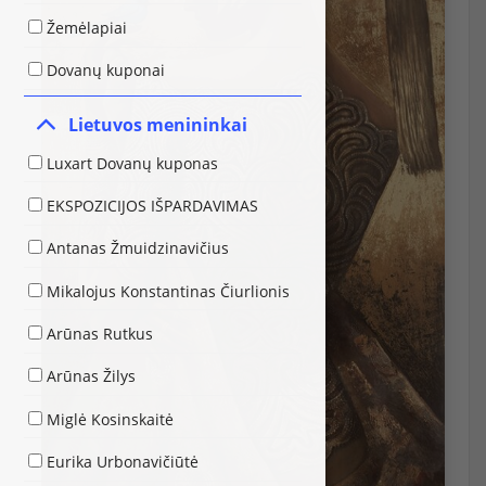
Žemėlapiai
Dovanų kuponai
Lietuvos menininkai
Luxart Dovanų kuponas
EKSPOZICIJOS IŠPARDAVIMAS
Antanas Žmuidzinavičius
Mikalojus Konstantinas Čiurlionis
Arūnas Rutkus
Arūnas Žilys
Miglė Kosinskaitė
Eurika Urbonavičiūtė