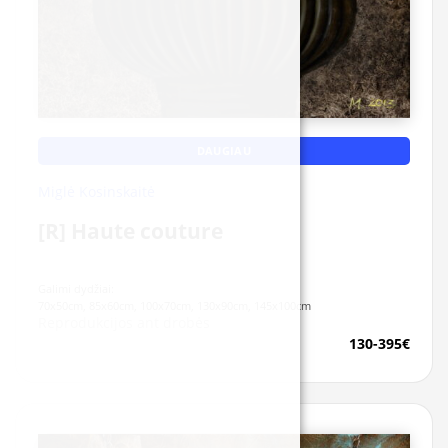
DAUGIAU
Miglė Kosinskaitė
[R] Haute couture
Galimi dydžiai:
70x50cm, 85x60cm, 100x70cm, 130x90cm, 145x100cm
Reprodukcijos ant drobės
130-395€