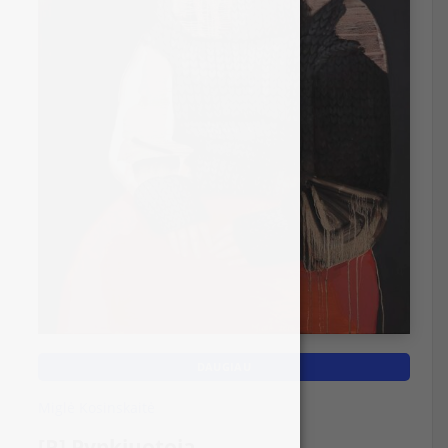
DAUGIAU
Miglė Kosinskaitė
[R] Pypkiuotoja