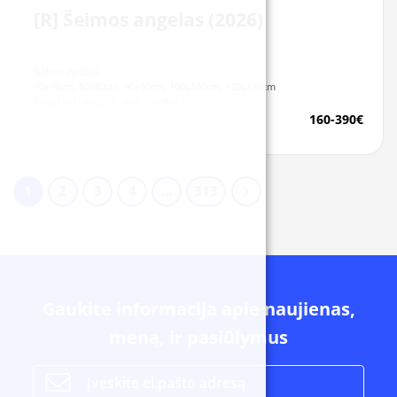
[R] Šeimos angelas (2026)
Galimi dydžiai:
70x70cm, 80x80cm, 90x90cm, 100x100cm, 120x120cm
Reprodukcijos ant drobės
160-390€
1
2
3
4
…
313
Gaukite informacija apie naujienas,
meną, ir pasiūlymus