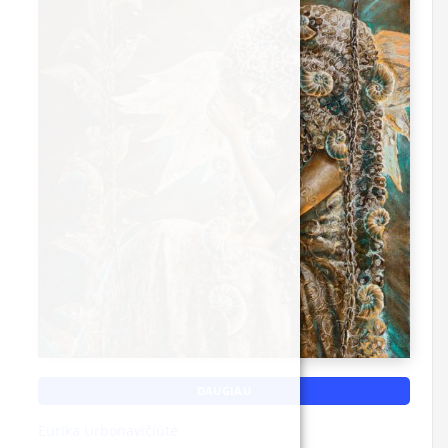
DAUGIAU
Eurika Urbonavičiūtė