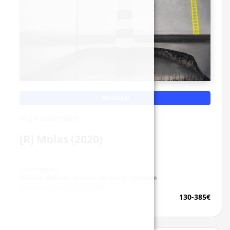
DAUGIAU
Miglė Kosinskaitė
[R] Molas (2020)
Galimi dydžiai:
50x70cm, 60x80cm, 70x95cm, 90x120cm, 100x140cm
Reprodukcijos ant drobės
130-385€