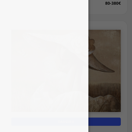
80-380€
DAUGIAU