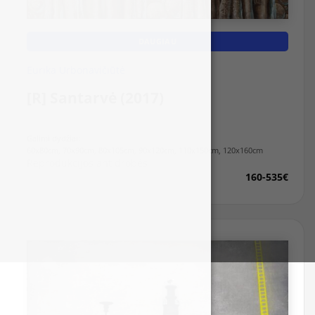
DAUGIAU
Eurika Urbonavičiūtė
[R] Santarvė (2017)
Galimi dydžiai:
60x80cm, 70x90cm, 80x105cm, 90x120cm, 110x150cm, 120x160cm
Reprodukcijos ant drobės
160-535€