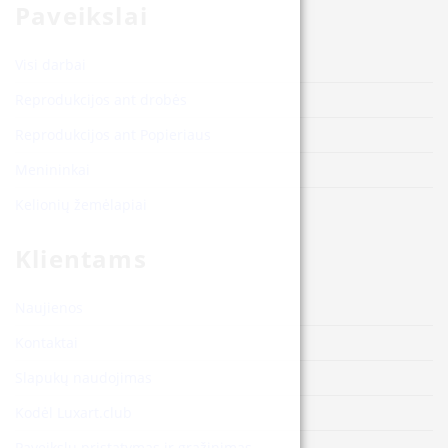
Paveikslai
Visi darbai
Reprodukcijos ant drobės
Reprodukcijos ant Popieriaus
Menininkai
Kelionių žemėlapiai
Klientams
Naujienos
Kontaktai
Slapukų naudojimas
Kodėl Luxart.club
Paveikslų pristatymas ir grąžinimas