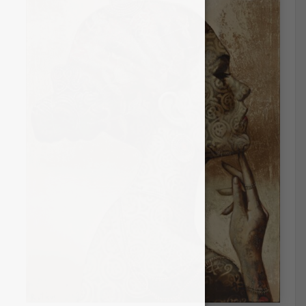
Irena Čingienė
Aurelijus Langvinis
Arturas Aliukas
Jurga Alminienė
Darius Kairaitis
Gintaras Tadauskas
Onutė Juškienė
Kamilė Lukrecija Lukošiūtė
Mykolė Ganusauskaitė
Artūras Braziūnas
Lina Vidmante
Gabrielė Šermukšnytė