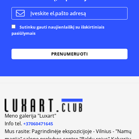
Sutinku gauti naujienlaiškį su išskirtiniais
pasiūlymais
Alternative:
Meno galerija "Luxart"
Info tel.
+37060471645
Mus rasite: Pagrindinėje ekspozicijoje - Vilnius - "Namų
magija" salone prekybos centre "Baldų rojus" Kalvarijų