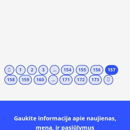
1
2
3
…
154
155
156
157
158
159
160
…
171
172
173
Gaukite informacija apie naujienas,
meną, ir pasiūlymus