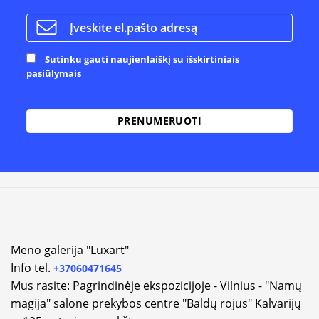
Sutinku gauti naujienlaiškį su išskirtiniais
pasiūlymais
Meno galerija "Luxart"
Info tel.
+37060471645
Mus rasite: Pagrindinėje ekspozicijoje - Vilnius - "Namų
magija" salone prekybos centre "Baldų rojus" Kalvarijų