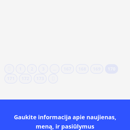
1
2
3
…
167
168
169
170
171
172
173
Gaukite informacija apie naujienas,
meną, ir pasiūlymus