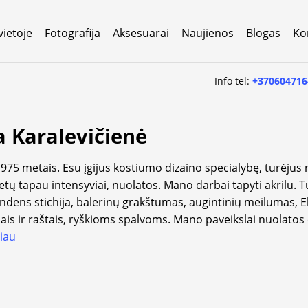
vietoje
Fotografija
Aksesuarai
Naujienos
Blogas
Ko
Info tel:
+370604716
 Karalevičienė
975 metais. Esu įgijus kostiumo dizaino specialybę, turėjus
etų tapau intensyviai, nuolatos. Mano darbai tapyti akrilu.
ndens stichija, balerinų grakštumas, augintinių meilumas, 
is ir raštais, ryškioms spalvoms. Mano paveikslai nuolato
iau