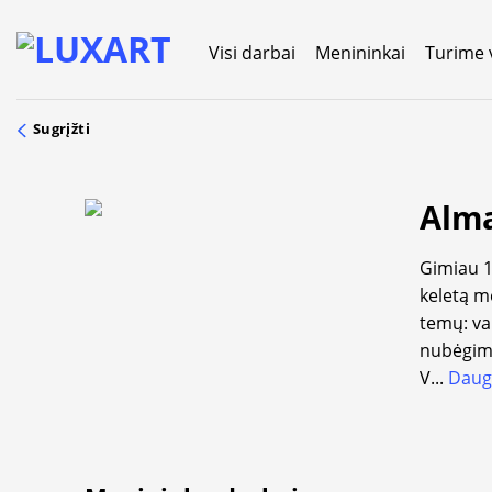
Skip
to
Visi darbai
Menininkai
Turime 
content
Sugrįžti
Alma
Gimiau 1
keletą m
temų: va
nubėgima
V
...
Daug