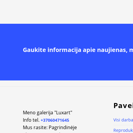
Gaukite informacija apie naujienas, 
Alternative:
Pave
Meno galerija "Luxart"
Info tel.
Visi darba
+37060471645
Mus rasite: Pagrindinėje
Reprodukc