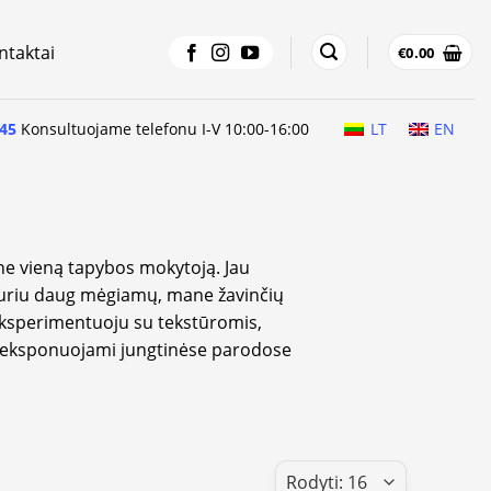
ntaktai
€
0.00
45
Konsultuojame telefonu I-V 10:00-16:00
LT
EN
 ne vieną tapybos mokytoją. Jau
 Turiu daug mėgiamų, mane žavinčių
Eksperimentuoju su tekstūromis,
s eksponuojami jungtinėse parodose