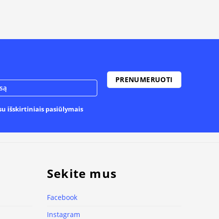
u išskirtiniais pasiūlymais
Sekite mus
Facebook
Instagram