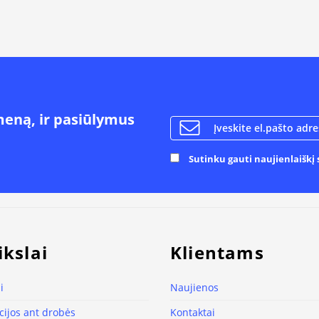
meną, ir pasiūlymus
Sutinku gauti naujienlaiškį s
ikslai
Klientams
i
Naujienos
ijos ant drobės
Kontaktai