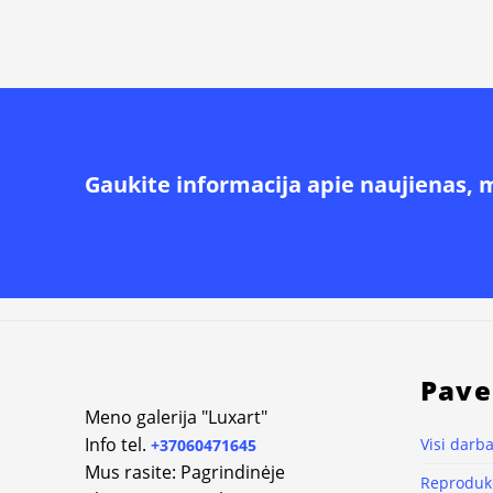
Gaukite informacija apie naujienas, 
Pave
Meno galerija "Luxart"
Info tel.
Visi darba
+37060471645
Mus rasite: Pagrindinėje
Reprodukc