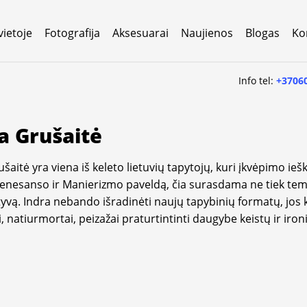
vietoje
Fotografija
Aksesuarai
Naujienos
Blogas
Ko
Info tel:
+3706
a Grušaitė
šaitė yra viena iš keleto lietuvių tapytojų, kuri įkvėpimo ieš
enesanso ir Manierizmo paveldą, čia surasdama ne tiek temas
yvą. Indra nebando išradinėti naujų tapybinių formatų, jos kū
, natiurmortai, peizažai praturtintinti daugybe keistų ir iro