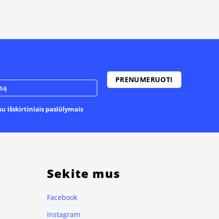
u išskirtiniais pasiūlymais
Sekite mus
Facebook
Instagram