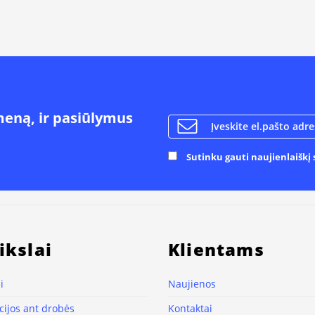
meną, ir pasiūlymus
Sutinku gauti naujienlaiškį s
ikslai
Klientams
i
Naujienos
ijos ant drobės
Kontaktai