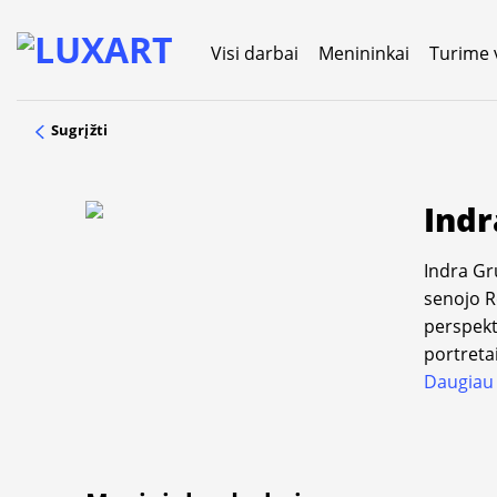
Skip
to
Visi darbai
Menininkai
Turime 
content
Sugrįžti
Indr
Indra Gru
senojo R
perspekt
portretai
Daugiau