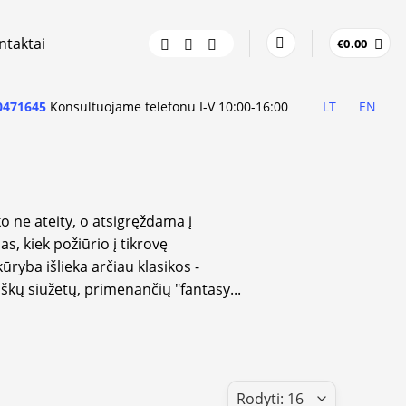
ntaktai
€
0.00
0471645
Konsultuojame telefonu I-V 10:00-16:00
LT
EN
ko ne ateity, o atsigręždama į
, kiek požiūrio į tikrovę
ryba išlieka arčiau klasikos -
niškų siužetų, primenančių "fantasy
...