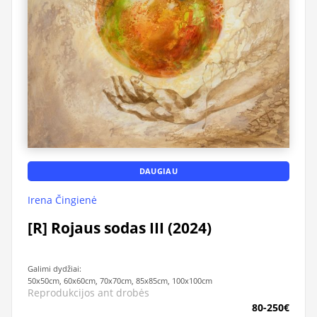
DAUGIAU
Irena Čingienė
[R] Rojaus sodas III (2024)
Galimi dydžiai:
50x50cm, 60x60cm, 70x70cm, 85x85cm, 100x100cm
Reprodukcijos ant drobės
80-250€