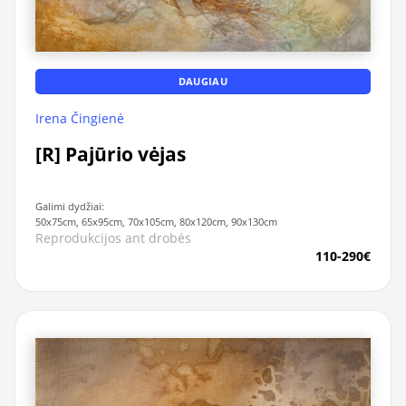
DAUGIAU
Irena Čingienė
[R] Pajūrio vėjas
Galimi dydžiai:
50x75cm, 65x95cm, 70x105cm, 80x120cm, 90x130cm
Reprodukcijos ant drobės
110-290€