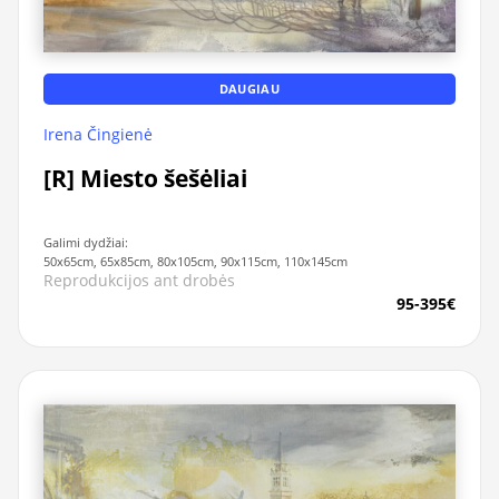
DAUGIAU
Irena Čingienė
[R] Miesto šešėliai
Galimi dydžiai:
50x65cm, 65x85cm, 80x105cm, 90x115cm, 110x145cm
Reprodukcijos ant drobės
95-395€