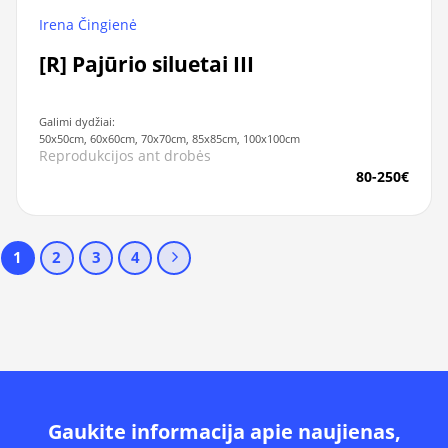
Irena Čingienė
[R] Pajūrio siluetai III
Galimi dydžiai:
50x50cm, 60x60cm, 70x70cm, 85x85cm, 100x100cm
Reprodukcijos ant drobės
80-250€
1
2
3
4
Gaukite informacija apie naujienas,