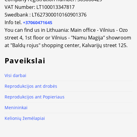
VAT Number: LT100013347817
Swedbank : LT627300010160901376
Info tel.
+37060471645
You can find us in Lithuania: Main office - Vilnius - Ozo
street 4, 1st floor or Vilnius - "Namu Magija" showroom
at "Baldų rojus" shopping center, Kalvarijų street 125.
Paveikslai
Visi darbai
Reprodukcijos ant drobės
Reprodukcijos ant Popieriaus
Menininkai
Kelionių žemėlapiai
Klientams