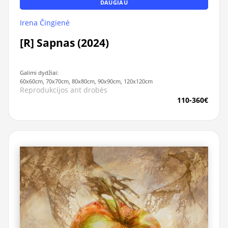
DAUGIAU
Irena Čingienė
[R] Sapnas (2024)
Galimi dydžiai:
60x60cm, 70x70cm, 80x80cm, 90x90cm, 120x120cm
Reprodukcijos ant drobės
110-360€