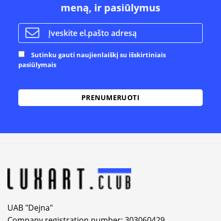
meną, ir pasiūlymus
Sutinku gauti naujienlaiškį su išskirtiniais
pasiūlymais
Alternative:
UAB "Dejna"
Company registration number: 303060429