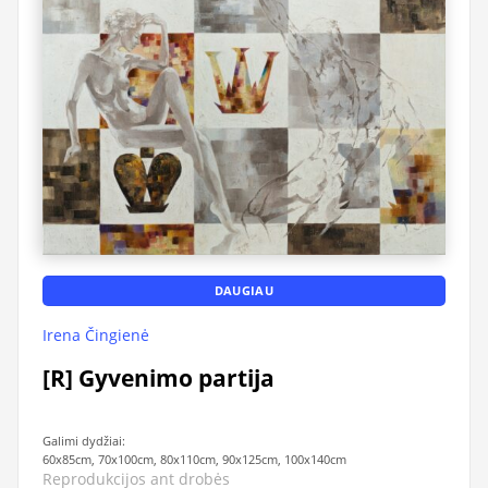
DAUGIAU
Irena Čingienė
[R] Gyvenimo partija
Galimi dydžiai:
60x85cm, 70x100cm, 80x110cm, 90x125cm, 100x140cm
Reprodukcijos ant drobės