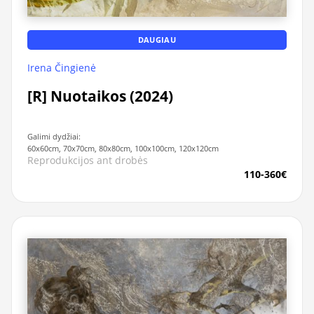
DAUGIAU
Irena Čingienė
[R] Nuotaikos (2024)
Galimi dydžiai:
60x60cm, 70x70cm, 80x80cm, 100x100cm, 120x120cm
Reprodukcijos ant drobės
110-360€