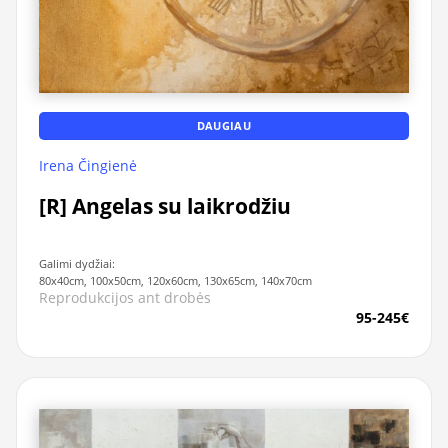
DAUGIAU
Irena Čingienė
[R] Angelas su laikrodžiu
Galimi dydžiai:
80x40cm, 100x50cm, 120x60cm, 130x65cm, 140x70cm
Reprodukcijos ant drobės
95-245€