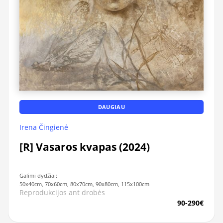
DAUGIAU
Irena Čingienė
[R] Vasaros kvapas (2024)
Galimi dydžiai:
50x40cm, 70x60cm, 80x70cm, 90x80cm, 115x100cm
Reprodukcijos ant drobės
90-290€