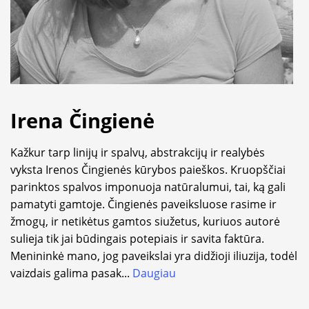
Irena Čingienė
Kažkur tarp linijų ir spalvų, abstrakcijų ir realybės
vyksta Irenos Čingienės kūrybos paieškos. Kruopščiai
parinktos spalvos imponuoja natūralumui, tai, ką gali
pamatyti gamtoje. Čingienės paveiksluose rasime ir
žmogų, ir netikėtus gamtos siužetus, kuriuos autorė
sulieja tik jai būdingais potepiais ir savita faktūra.
Menininkė mano, jog paveikslai yra didžioji iliuzija, todėl
vaizdais galima pasak
...
Daugiau