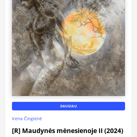
DAUGIAU
Irena Čingienė
[R] Maudynės mėnesienoje II (2024)