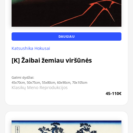
DAUGIAU
Katsushika Hokusai
[K] Žaibai žemiau viršūnės
Galimi dydžiai:
45x70cm, 50x75cm, 55x80cm, 60x90cm, 70x105cm
Klasikų Meno Reprodukcijos
45-110€