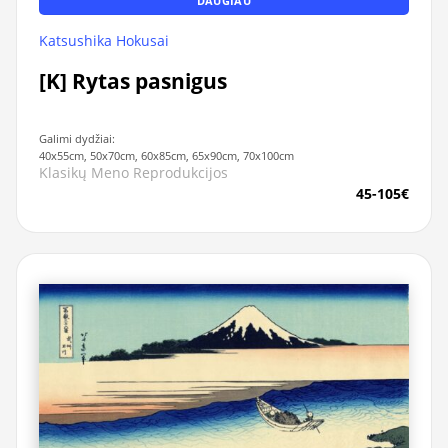
DAUGIAU
Katsushika Hokusai
[K] Rytas pasnigus
Galimi dydžiai:
40x55cm, 50x70cm, 60x85cm, 65x90cm, 70x100cm
Klasikų Meno Reprodukcijos
45-105€