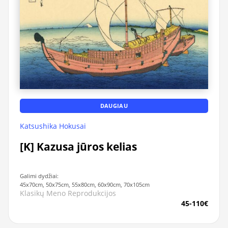
DAUGIAU
Katsushika Hokusai
[K] Kazusa jūros kelias
Galimi dydžiai:
45x70cm, 50x75cm, 55x80cm, 60x90cm, 70x105cm
Klasikų Meno Reprodukcijos
45-110€