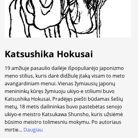
Katsushika Hokusai
19 amžiuje pasaulio dailėje išpopuliarėjo japonizmo
meno stilius, kuris darė didžiulę įtaką visam to meto
avangardiniam menui. Vienas žymiausių japonų
menininkų kūręs žymiuoju ukiyo-e stiliumi buvo
Katsushika Hokusai. Pradėjęs piešti būdamas šešių
metų, 18 metis dailininkas buvo pastebėtas senojo
ukiyo-e meistro Katsukawa Shunsho, kuris užsiėmė
būsimo meistro tolimesniu mokymu. Po autoriaus
mirtie
...
Daugiau