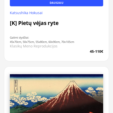
DAUGIAU
Katsushika Hokusai
[K] Pietų vėjas ryte
Galimi dydžiai:
45x70cm, 50x75cm, 55x80cm, 60x90cm, 70x105cm
Klasikų Meno Reprodukcijos
45-110€