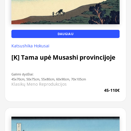
DAUGIAU
Katsushika Hokusai
[K] Tama upė Musashi provincijoje
Galimi dydžiai:
45x70cm, 50x75cm, 55x80cm, 60x90cm, 70x105cm
Klasikų Meno Reprodukcijos
45-110€