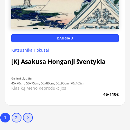
DAUGIAU
Katsushika Hokusai
[K] Asakusa Honganji šventykla
Galimi dydžiai:
45x70cm, 50x75cm, 55x80cm, 60x90cm, 70x105cm
Klasikų Meno Reprodukcijos
45-110€
1
2