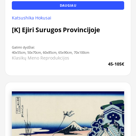
DAUGIAU
Katsushika Hokusai
[K] Ejiri Surugos Provincijoje
Galimi dydžiai:
40x55cm, 50x70cm, 60x85cm, 65x90cm, 70x100cm
Klasikų Meno Reprodukcijos
45-105€