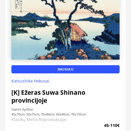
DAUGIAU
Katsushika Hokusai
[K] Ežeras Suwa Shinano
provincijoje
Galimi dydžiai:
45x70cm, 50x75cm, 55x80cm, 60x90cm, 70x105cm
Klasikų Meno Reprodukcijos
45-110€