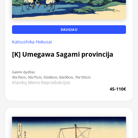
DAUGIAU
Katsushika Hokusai
[K] Umegawa Sagami provincija
Galimi dydžiai:
45x70cm, 50x75cm, 55x80cm, 60x90cm, 70x105cm
Klasikų Meno Reprodukcijos
45-110€