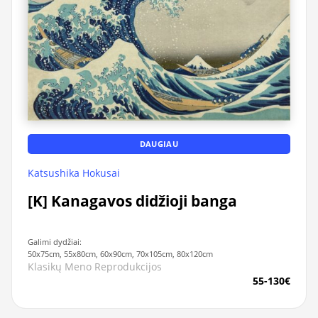
DAUGIAU
Katsushika Hokusai
[K] Kanagavos didžioji banga
Galimi dydžiai:
50x75cm, 55x80cm, 60x90cm, 70x105cm, 80x120cm
Klasikų Meno Reprodukcijos
55-130€