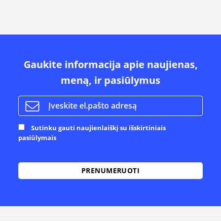
Gaukite informacija apie naujienas,
meną, ir pasiūlymus
Sutinku gauti naujienlaiškį su išskirtiniais
pasiūlymais
Alternative: