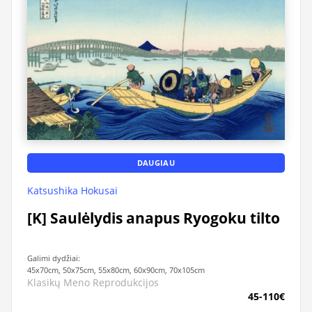
DAUGIAU
Katsushika Hokusai
[K] Saulėlydis anapus Ryogoku tilto
Galimi dydžiai:
45x70cm, 50x75cm, 55x80cm, 60x90cm, 70x105cm
Klasikų Meno Reprodukcijos
45-110€