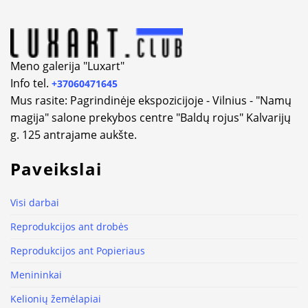
Meno galerija "Luxart"
Info tel.
+37060471645
Mus rasite: Pagrindinėje ekspozicijoje - Vilnius - "Namų
magija" salone prekybos centre "Baldų rojus" Kalvarijų
g. 125 antrajame aukšte.
Paveikslai
Visi darbai
Reprodukcijos ant drobės
Reprodukcijos ant Popieriaus
Menininkai
Kelionių žemėlapiai