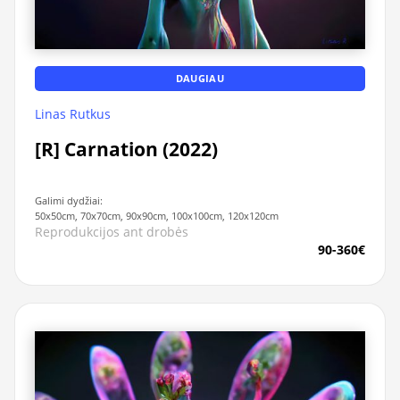
DAUGIAU
Linas Rutkus
[R] Carnation (2022)
Galimi dydžiai:
50x50cm, 70x70cm, 90x90cm, 100x100cm, 120x120cm
Reprodukcijos ant drobės
90-360€