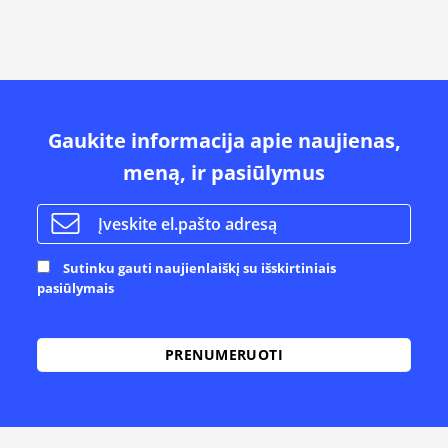
Gaukite informacija apie naujienas,
meną, ir pasiūlymus
Sutinku gauti naujienlaiškį su išskirtiniais
pasiūlymais
Alternative: