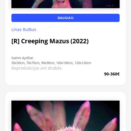
DAUGIAU
Linas Rutkus
[R] Creeping Mazus (2022)
Galimi dydžiai:
50x50cm, 70x70cm, 90x90cm, 100x100cm, 120x120cm
Reprodukcijos ant drobės
90-360€