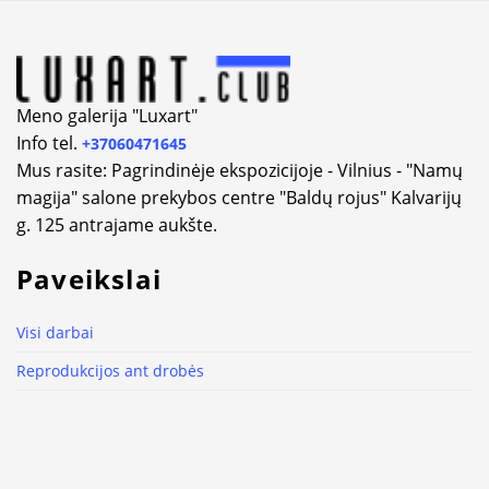
Meno galerija "Luxart"
Info tel.
+37060471645
Mus rasite: Pagrindinėje ekspozicijoje - Vilnius - "Namų
magija" salone prekybos centre "Baldų rojus" Kalvarijų
g. 125 antrajame aukšte.
Paveikslai
Visi darbai
Reprodukcijos ant drobės
Reprodukcijos ant Popieriaus
Menininkai
Kelionių žemėlapiai