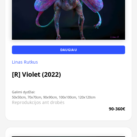
DAUGIAU
Linas Rutkus
[R] Violet (2022)
Galimi dydžiai:
50x50cm, 70x70cm, 90x90cm, 100x100cm, 120x120cm
Reprodukcijos ant drobės
90-360€