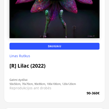
DAUGIAU
Linas Rutkus
[R] Lilac (2022)
Galimi dydžiai:
50x50cm, 70x70cm, 90x90cm, 100x100cm, 120x120cm
Reprodukcijos ant drobės
90-360€