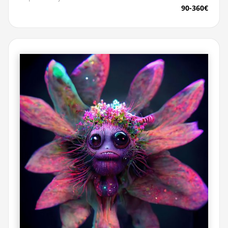
90-360€