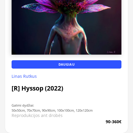
DAUGIAU
Linas Rutkus
[R] Hyssop (2022)
Galimi dydžiai:
50x50cm, 70x70cm, 90x90cm, 100x100cm, 120x120cm
Reprodukcijos ant drobės
90-360€