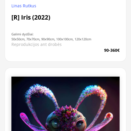
Linas Rutkus
[R] Iris (2022)
Galimi dydžiai:
50x50cm, 70x70cm, 90x90cm, 100x100cm, 120x120cm
Reprodukcijos ant drobės
90-360€