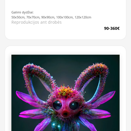
Galimi dydžiai:
50x50cm, 70x70cm, 90x90cm, 100x100cm, 120x120cm
Reprodukcijos ant drobės
90-360€