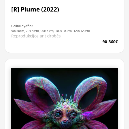
[R] Plume (2022)
Galimi dydžiai:
50x50cm, 70x70cm, 90x90cm, 100x100cm, 120x120cm
Reprodukcijos ant drobės
90-360€