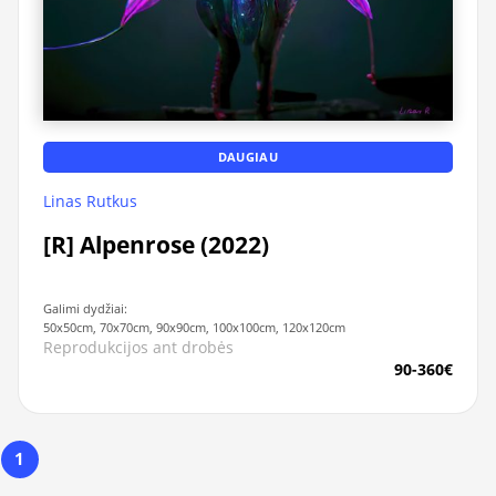
DAUGIAU
Linas Rutkus
[R] Alpenrose (2022)
Galimi dydžiai:
50x50cm, 70x70cm, 90x90cm, 100x100cm, 120x120cm
Reprodukcijos ant drobės
90-360€
1