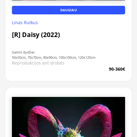
DAUGIAU
Linas Rutkus
[R] Daisy (2022)
Galimi dydžiai:
50x50cm, 70x70cm, 90x90cm, 100x100cm, 120x120cm
Reprodukcijos ant drobės
90-360€