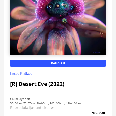
DAUGIAU
Linas Rutkus
[R] Desert Eve (2022)
Galimi dydžiai:
50x50cm, 70x70cm, 90x90cm, 100x100cm, 120x120cm
Reprodukcijos ant drobės
90-360€