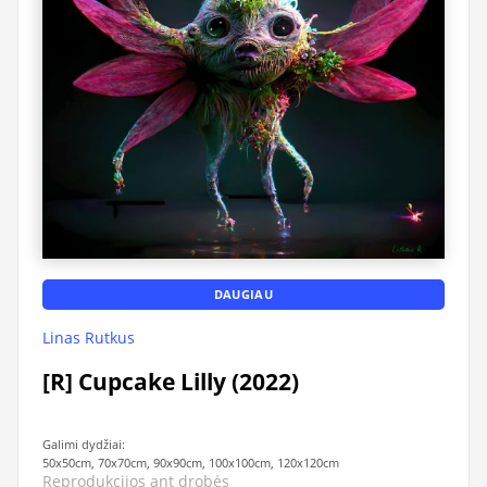
DAUGIAU
Linas Rutkus
[R] Cupcake Lilly (2022)
Galimi dydžiai:
50x50cm, 70x70cm, 90x90cm, 100x100cm, 120x120cm
Reprodukcijos ant drobės