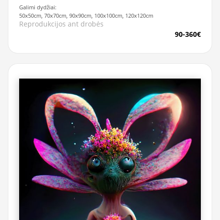
Galimi dydžiai:
50x50cm, 70x70cm, 90x90cm, 100x100cm, 120x120cm
Reprodukcijos ant drobės
90-360€