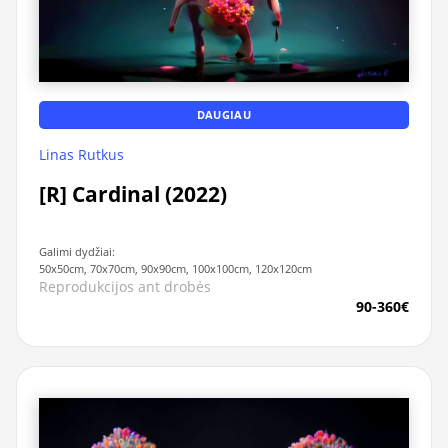
DAUGIAU
Linas Rutkus
[R] Cardinal (2022)
Galimi dydžiai:
50x50cm, 70x70cm, 90x90cm, 100x100cm, 120x120cm
Reprodukcijos ant drobės
90-360€