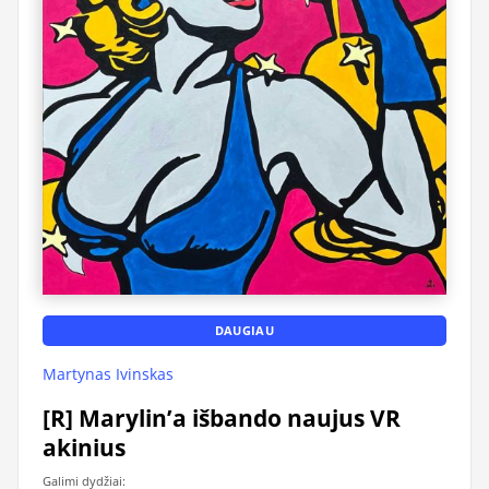
DAUGIAU
Martynas Ivinskas
[R] Marylin’a išbando naujus VR
akinius
Galimi dydžiai: