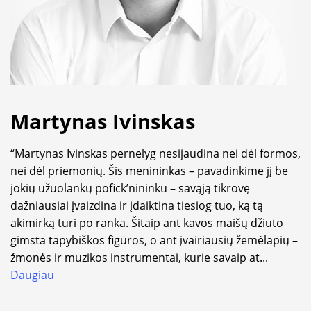
Martynas Ivinskas
“Martynas Ivinskas pernelyg nesijaudina nei dėl formos,
nei dėl priemonių. Šis menininkas – pavadinkime jį be
jokių užuolankų pofick’nininku – savąją tikrovę
dažniausiai įvaizdina ir įdaiktina tiesiog tuo, ką tą
akimirką turi po ranka. Šitaip ant kavos maišų džiuto
gimsta tapybiškos figūros, o ant įvairiausių žemėlapių –
žmonės ir muzikos instrumentai, kurie savaip at
...
Daugiau