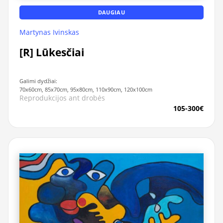
DAUGIAU
Martynas Ivinskas
[R] Lūkesčiai
Galimi dydžiai:
70x60cm, 85x70cm, 95x80cm, 110x90cm, 120x100cm
Reprodukcijos ant drobės
105-300€