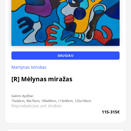
DAUGIAU
Martynas Ivinskas
[R] Mėlynas miražas
Galimi dydžiai:
75x60cm, 90x70cm, 100x80cm, 113x90cm, 125x100cm
Reprodukcijos ant drobės
115-315€