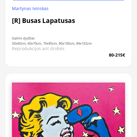
Martynas Ivinskas
[R] Busas Lapatusas
Galimi dydžiai:
50x60cm, 60x70cm, 70x85cm, 80x100cm, 84x102cm
Reprodukcijos ant drobės
80-215€