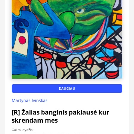
DAUGIAU
Martynas Ivinskas
[R] Žalias banginis paklausė kur
skrendam mes
Galimi dydžiai: