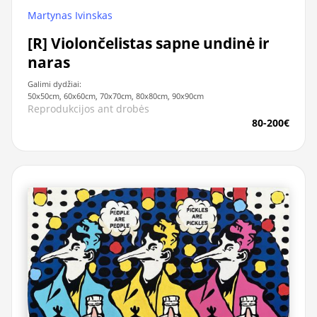
Martynas Ivinskas
[R] Violončelistas sapne undinė ir
naras
Galimi dydžiai:
50x50cm, 60x60cm, 70x70cm, 80x80cm, 90x90cm
Reprodukcijos ant drobės
80-200€