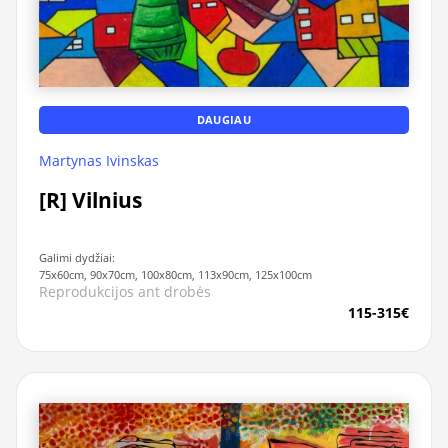
DAUGIAU
Martynas Ivinskas
[R] Vilnius
Galimi dydžiai:
75x60cm, 90x70cm, 100x80cm, 113x90cm, 125x100cm
Reprodukcijos ant drobės
115-315€