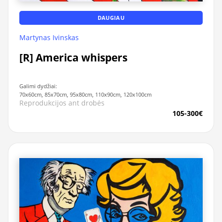
DAUGIAU
Martynas Ivinskas
[R] America whispers
Galimi dydžiai:
70x60cm, 85x70cm, 95x80cm, 110x90cm, 120x100cm
Reprodukcijos ant drobės
105-300€