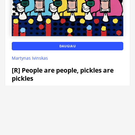
DAUGIAU
Martynas Ivinskas
[R] People are people, pickles are
pickles
Galimi dydžiai:
50x60cm, 60x70cm, 70x85cm, 80x95cm, 90x110cm
Reprodukcijos ant drobės
80-250€