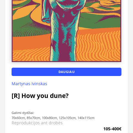
DAUGIAU
Martynas Ivinskas
[R] How you dune?
Galimi dydžiai:
70x60cm, 85x70cm, 100x80cm, 125x105cm, 140x115cm
Reprodukcijos ant drobės
105-400€