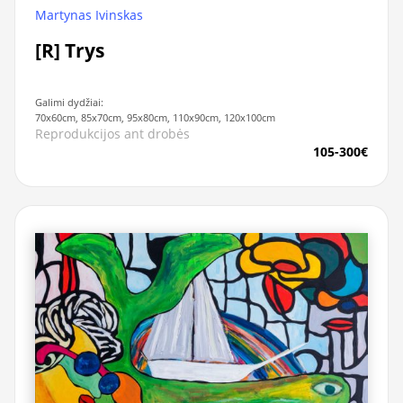
Martynas Ivinskas
[R] Trys
Galimi dydžiai:
70x60cm, 85x70cm, 95x80cm, 110x90cm, 120x100cm
Reprodukcijos ant drobės
105-300€