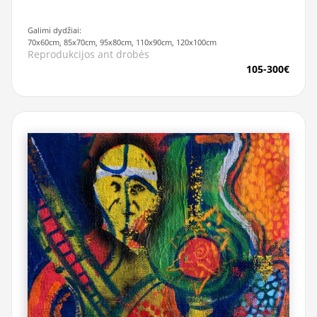
Galimi dydžiai:
70x60cm, 85x70cm, 95x80cm, 110x90cm, 120x100cm
Reprodukcijos ant drobės
105-300€