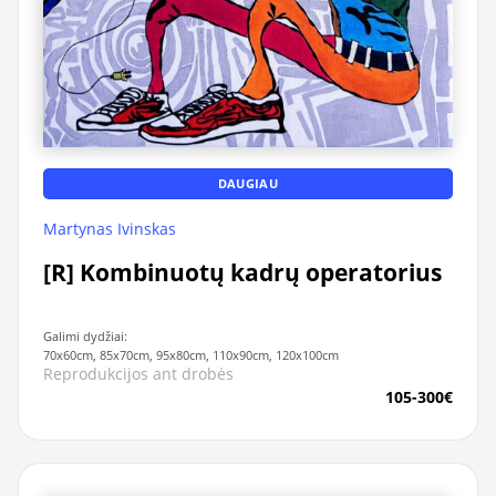
DAUGIAU
Martynas Ivinskas
[R] Kombinuotų kadrų operatorius
Galimi dydžiai:
70x60cm, 85x70cm, 95x80cm, 110x90cm, 120x100cm
Reprodukcijos ant drobės
105-300€