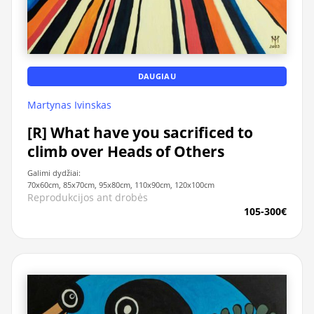
DAUGIAU
Martynas Ivinskas
[R] What have you sacrificed to
climb over Heads of Others
Galimi dydžiai:
70x60cm, 85x70cm, 95x80cm, 110x90cm, 120x100cm
Reprodukcijos ant drobės
105-300€