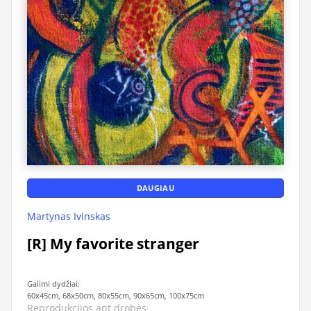
DAUGIAU
Martynas Ivinskas
[R] My favorite stranger
Galimi dydžiai:
60x45cm, 68x50cm, 80x55cm, 90x65cm, 100x75cm
Reprodukcijos ant drobės