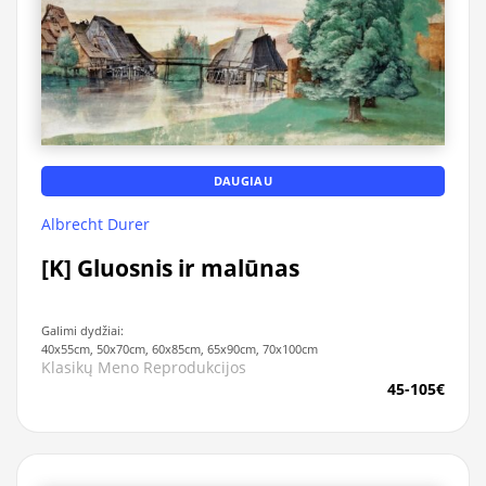
DAUGIAU
Albrecht Durer
[K] Gluosnis ir malūnas
Galimi dydžiai:
40x55cm, 50x70cm, 60x85cm, 65x90cm, 70x100cm
Klasikų Meno Reprodukcijos
45-105€