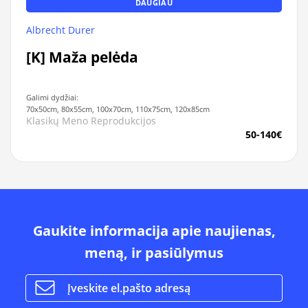
DAUGIAU
Albrecht Durer
[K] Maža pelėda
Galimi dydžiai:
70x50cm, 80x55cm, 100x70cm, 110x75cm, 120x85cm
Klasikų Meno Reprodukcijos
50-140€
Gaukite informacija apie naujienas,
meną, ir pasiūlymus