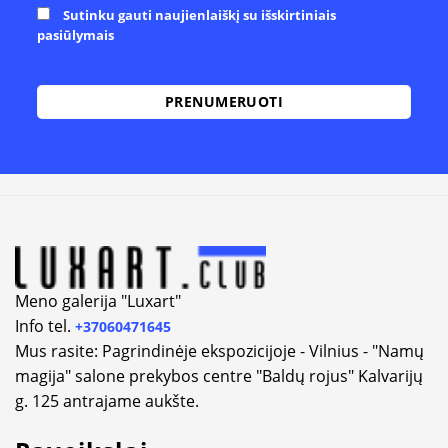
Sutinku gauti naujienlaiškį su išskirtiniais
pasiūlymais
Alternative:
Meno galerija "Luxart"
Info tel.
+37060471645
Mus rasite: Pagrindinėje ekspozicijoje - Vilnius - "Namų
magija" salone prekybos centre "Baldų rojus" Kalvarijų
g. 125 antrajame aukšte.