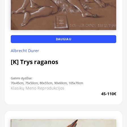
DAUGIAU
Albrecht Durer
[K] Trys raganos
Galimi dydžiai:
70x45cm, 75x50cm, 80x55cm, 90x60cm, 105x70cm
Klasikų Meno Reprodukcijos
45-110€