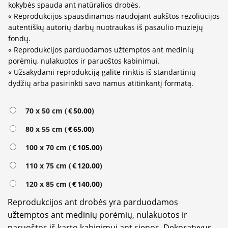
kokybės spauda ant natūralios drobės.
« Reprodukcijos spausdinamos naudojant aukštos rezoliucijos
autentiškų autorių darbų nuotraukas iš pasaulio muziejų
fondų.
« Reprodukcijos parduodamos užtemptos ant medinių
porėmių, nulakuotos ir paruoštos kabinimui.
« Užsakydami reprodukciją galite rinktis iš standartinių
dydžių arba pasirinkti savo namus atitinkantį formatą.
Alternative:
70 x 50 cm (
€
50.00
)
80 x 55 cm (
€
65.00
)
100 x 70 cm (
€
105.00
)
110 x 75 cm (
€
120.00
)
120 x 85 cm (
€
140.00
)
Reprodukcijos ant drobės yra parduodamos
užtemptos ant medinių porėmių, nulakuotos ir
paruoštos iš karto kabinimui ant sienos. Dekoratyvus