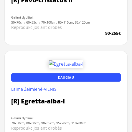
[R] Pavo-cristatus II
Galimi dydžiai:
50x70cm, 60x85cm, 70x100cm, 80x115cm, 85x120cm
Reprodukcijos ant drobės
90-255€
DAUGIAU
Laima Žeimienė-VIENIS
[R] Egretta-alba-I
Galimi dydžiai:
70x50cm, 80x60cm, 90x65cm, 95x70cm, 110x80cm
Reprodukcijos ant drobės