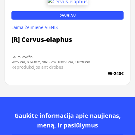
DAUGIAU
Laima Žeimienė-VIENIS
[R] Cervus-elaphus
Galimi dydžiai:
70x50cm, 80x60cm, 90x65cm, 100x70cm, 110x80cm
Reprodukcijos ant drobės
95-240€
Gaukite informacija apie naujienas,
meną, ir pasiūlymus