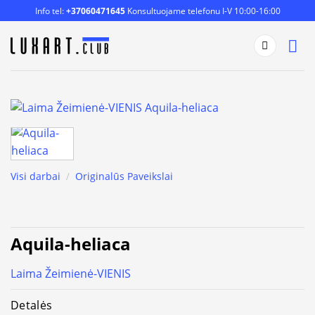
Skip
Info tel:
+37060471645
Konsultuojame telefonu I-V 10:00-16:00
to
content
Visi darbai
/
Originalūs Paveikslai
Aquila-heliaca
Laima Žeimienė-VIENIS
Detalės