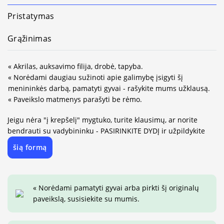
Pristatymas
Grąžinimas
« Akrilas, auksavimo filija, drobė, tapyba.
« Norėdami daugiau sužinoti apie galimybę įsigyti šį
menininkės darbą, pamatyti gyvai - rašykite mums užklausą.
« Paveikslo matmenys parašyti be rėmo.
Jeigu nėra "į krepšelį" mygtuko, turite klausimų, ar norite
bendrauti su vadybininku - PASIRINKITE DYDĮ ir užpildykite
šią formą
« Norėdami pamatyti gyvai arba pirkti šį originalų
paveikslą, susisiekite su mumis.