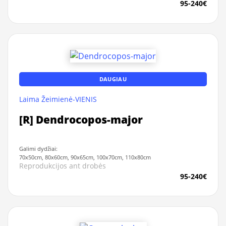
95-240€
DAUGIAU
Laima Žeimienė-VIENIS
[R] Dendrocopos-major
Galimi dydžiai:
70x50cm, 80x60cm, 90x65cm, 100x70cm, 110x80cm
Reprodukcijos ant drobės
95-240€