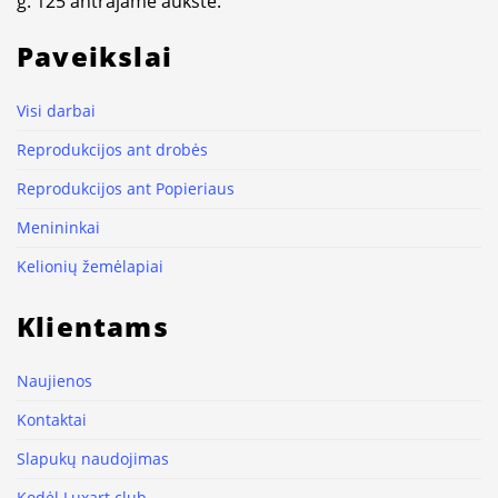
g. 125 antrajame aukšte.
Paveikslai
Visi darbai
Reprodukcijos ant drobės
Reprodukcijos ant Popieriaus
Menininkai
Kelionių žemėlapiai
Klientams
Naujienos
Kontaktai
Slapukų naudojimas
Kodėl Luxart.club