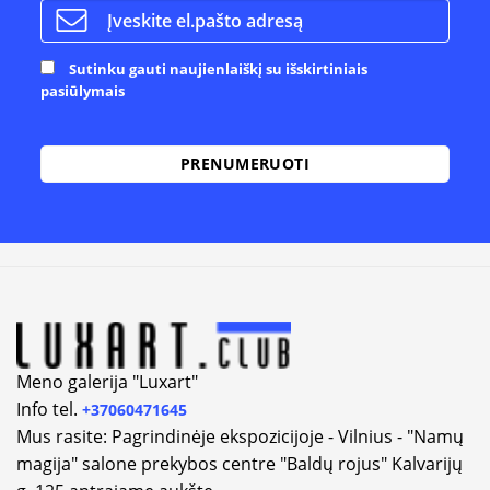
Sutinku gauti naujienlaiškį su išskirtiniais
pasiūlymais
Meno galerija "Luxart"
Info tel.
+37060471645
Mus rasite: Pagrindinėje ekspozicijoje - Vilnius - "Namų
magija" salone prekybos centre "Baldų rojus" Kalvarijų