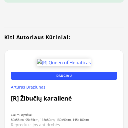
Kiti Autoriaus Kūriniai:
DAUGIAU
Artūras Braziūnas
[R] Žibučių karalienė
Galimi dydžiai:
80x55cm, 95x65cm, 115x80cm, 130x90cm, 145x100cm
Reprodukcijos ant drobės