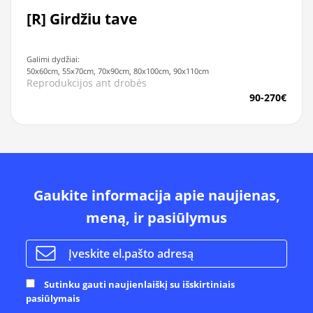
[R] Girdžiu tave
Galimi dydžiai:
50x60cm, 55x70cm, 70x90cm, 80x100cm, 90x110cm
Reprodukcijos ant drobės
90-270€
Gaukite informacija apie naujienas,
meną, ir pasiūlymus
Sutinku gauti naujienlaiškį su išskirtiniais
pasiūlymais