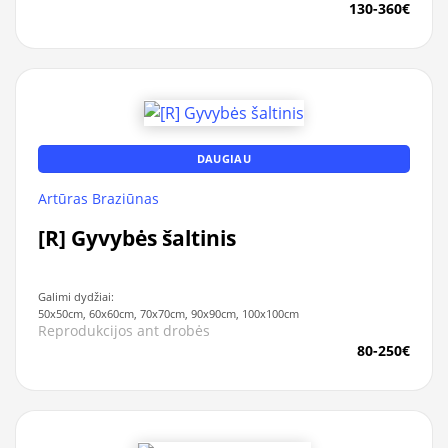
130-360€
DAUGIAU
Artūras Braziūnas
[R] Gyvybės šaltinis
Galimi dydžiai:
50x50cm, 60x60cm, 70x70cm, 90x90cm, 100x100cm
Reprodukcijos ant drobės
80-250€