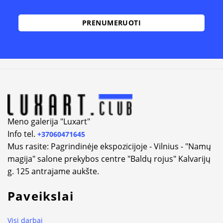
Meno galerija "Luxart"
Info tel.
+37060471645
Mus rasite: Pagrindinėje ekspozicijoje - Vilnius - "Namų
magija" salone prekybos centre "Baldų rojus" Kalvarijų
g. 125 antrajame aukšte.
Paveikslai
Visi darbai