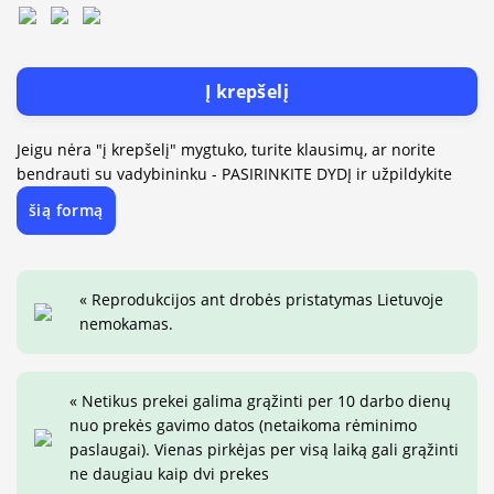
Į krepšelį
Jeigu nėra "į krepšelį" mygtuko, turite klausimų, ar norite
bendrauti su vadybininku - PASIRINKITE DYDĮ ir užpildykite
šią formą
« Reprodukcijos ant drobės pristatymas Lietuvoje
nemokamas.
« Netikus prekei galima grąžinti per 10 darbo dienų
nuo prekės gavimo datos (netaikoma rėminimo
paslaugai). Vienas pirkėjas per visą laiką gali grąžinti
ne daugiau kaip dvi prekes