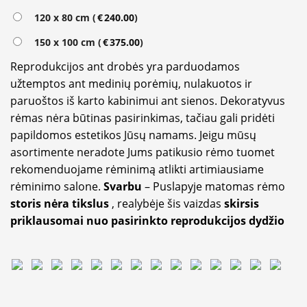
120 x 80 cm (
€
240.00
)
150 x 100 cm (
€
375.00
)
Reprodukcijos ant drobės yra parduodamos
užtemptos ant medinių porėmių, nulakuotos ir
paruoštos iš karto kabinimui ant sienos. Dekoratyvus
rėmas nėra būtinas pasirinkimas, tačiau gali pridėti
papildomos estetikos Jūsų namams. Jeigu mūsų
asortimente neradote Jums patikusio rėmo tuomet
rekomenduojame rėminimą atlikti artimiausiame
rėminimo salone.
Svarbu
– Puslapyje matomas rėmo
storis nėra tikslus
, realybėje šis vaizdas
skirsis
priklausomai nuo pasirinkto reprodukcijos dydžio