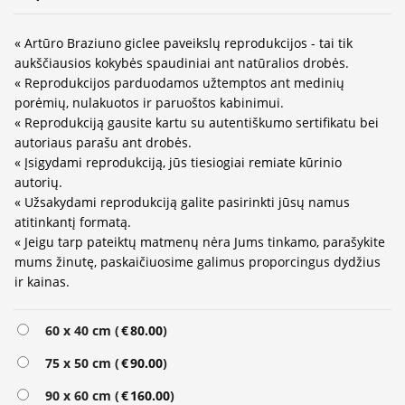
« Artūro Braziuno giclee paveikslų reprodukcijos - tai tik
aukščiausios kokybės spaudiniai ant natūralios drobės.
« Reprodukcijos parduodamos užtemptos ant medinių
porėmių, nulakuotos ir paruoštos kabinimui.
« Reprodukciją gausite kartu su autentiškumo sertifikatu bei
autoriaus parašu ant drobės.
« Įsigydami reprodukciją, jūs tiesiogiai remiate kūrinio
autorių.
« Užsakydami reprodukciją galite pasirinkti jūsų namus
atitinkantį formatą.
« Jeigu tarp pateiktų matmenų nėra Jums tinkamo, parašykite
mums žinutę, paskaičiuosime galimus proporcingus dydžius
ir kainas.
60 x 40 cm (
€
80.00
)
75 x 50 cm (
€
90.00
)
90 x 60 cm (
€
160.00
)