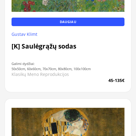
DAUGIAU
Gustav Klimt
[K] Saulėgrąžų sodas
Galimi dydžiai:
50x50cm, 60x60cm, 70x70cm, 80x80cm, 100x100cm
Klasikų Meno Reprodukcijos
45-135€