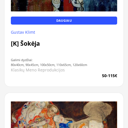
DAUGIAU
Gustav Klimt
[K] Šokėja
Galimi dydžiai:
80x40cm, 90x45cm, 100x50cm, 110x65cm, 120x60cm
Klasikų Meno Reprodukcijos
50-115€