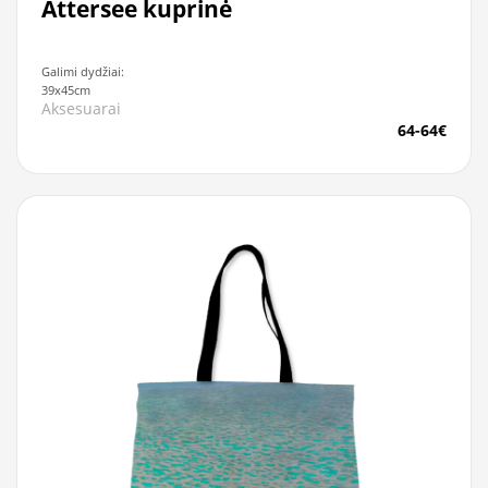
Attersee kuprinė
Galimi dydžiai:
39x45cm
Aksesuarai
64-64€