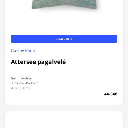
DAUGIAU
Gustav Klimt
Attersee pagalvėlė
Galimi dydžiai:
35x35cm, 45x45cm
Aksesuarai
44-54€