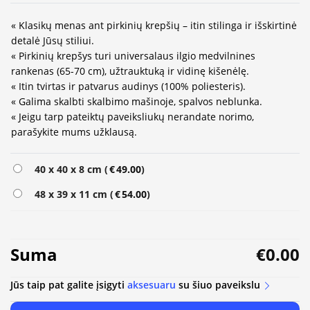
« Klasikų menas ant pirkinių krepšių – itin stilinga ir išskirtinė
detalė Jūsų stiliui.
« Pirkinių krepšys turi universalaus ilgio medvilnines
rankenas (65-70 cm), užtrauktuką ir vidinę kišenėlę.
« Itin tvirtas ir patvarus audinys (100% poliesteris).
« Galima skalbti skalbimo mašinoje, spalvos neblunka.
« Jeigu tarp pateiktų paveiksliukų nerandate norimo,
parašykite mums užklausą.
Alternative:
40 x 40 x 8 cm (
€
49.00
)
48 x 39 x 11 cm (
€
54.00
)
Suma
€0.00
Jūs taip pat galite įsigyti
aksesuaru
su šiuo paveikslu