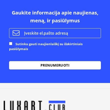
Gaukite informacija apie naujienas,
meną, ir pasiūlymus
Sutinku gauti naujienlaiškį su išskirtiniais
pasiūlymais
Alternative: