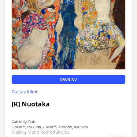
DAUGIAU
Gustav Klimt
[K] Nuotaka
Galimi dydžiai:
55x60cm, 65x75cm, 70x80cm, 75x85cm, 80x90cm
Klasikų Meno Reprodukcijos