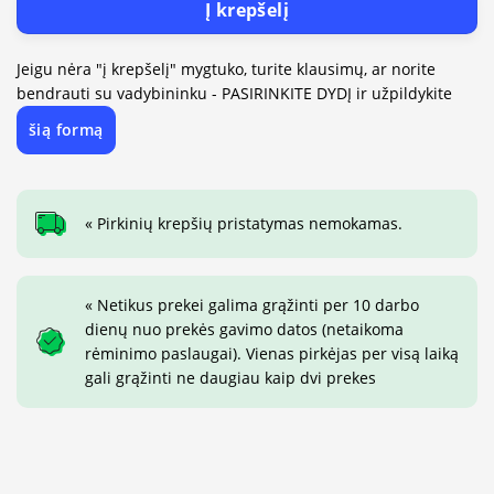
Į krepšelį
Jeigu nėra "į krepšelį" mygtuko, turite klausimų, ar norite
bendrauti su vadybininku - PASIRINKITE DYDĮ ir užpildykite
šią formą
« Pirkinių krepšių pristatymas nemokamas.
« Netikus prekei galima grąžinti per 10 darbo
dienų nuo prekės gavimo datos (netaikoma
rėminimo paslaugai). Vienas pirkėjas per visą laiką
gali grąžinti ne daugiau kaip dvi prekes