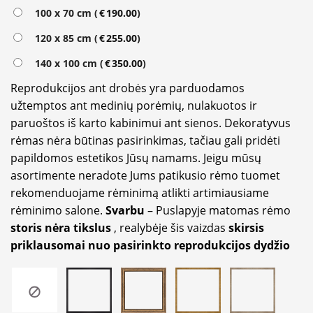
100 x 70 cm (
€
190.00
)
120 x 85 cm (
€
255.00
)
140 x 100 cm (
€
350.00
)
Reprodukcijos ant drobės yra parduodamos
užtemptos ant medinių porėmių, nulakuotos ir
paruoštos iš karto kabinimui ant sienos. Dekoratyvus
rėmas nėra būtinas pasirinkimas, tačiau gali pridėti
papildomos estetikos Jūsų namams. Jeigu mūsų
asortimente neradote Jums patikusio rėmo tuomet
rekomenduojame rėminimą atlikti artimiausiame
rėminimo salone.
Svarbu
– Puslapyje matomas rėmo
storis nėra tikslus
, realybėje šis vaizdas
skirsis
priklausomai nuo pasirinkto reprodukcijos dydžio