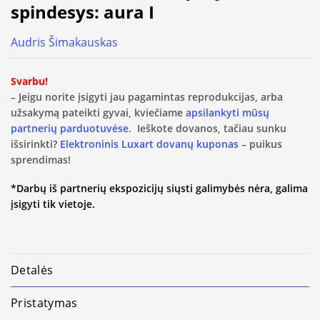
spindesys: aura I
Audris Šimakauskas
Svarbu!
– Jeigu norite įsigyti jau pagamintas reprodukcijas, arba
užsakymą pateikti gyvai, kviečiame
apsilankyti mūsų
partnerių parduotuvėse.
Ieškote dovanos, tačiau sunku
išsirinkti?
Elektroninis Luxart dovanų kuponas
– puikus
sprendimas!
*Darbų iš partnerių ekspozicijų siųsti galimybės nėra, galima
įsigyti tik vietoje.
Detalės
Pristatymas