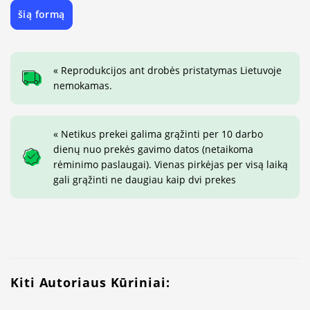
šią formą
« Reprodukcijos ant drobės pristatymas Lietuvoje
nemokamas.
« Netikus prekei galima grąžinti per 10 darbo
dienų nuo prekės gavimo datos (netaikoma
rėminimo paslaugai). Vienas pirkėjas per visą laiką
gali grąžinti ne daugiau kaip dvi prekes
Kiti Autoriaus Kūriniai: