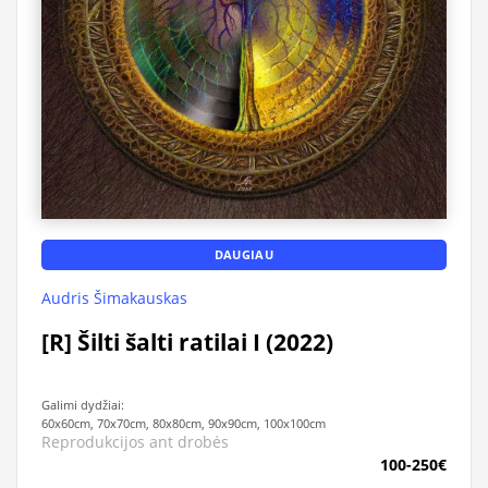
DAUGIAU
Audris Šimakauskas
[R] Šilti šalti ratilai I (2022)
Galimi dydžiai:
60x60cm, 70x70cm, 80x80cm, 90x90cm, 100x100cm
Reprodukcijos ant drobės
100-250€