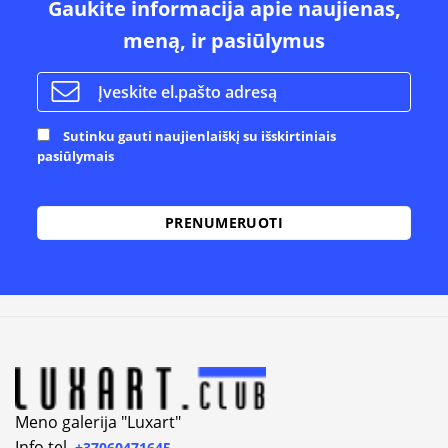
Gaukite informacija apie naujienas,
meną, ir pasiūlymus
Sutinku gauti naujienlaiškį su išskirtiniais
pasiūlymais
Alternative:
Meno galerija "Luxart"
Info tel.
+37060471645