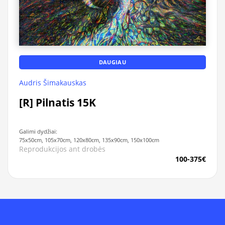
DAUGIAU
Audris Šimakauskas
[R] Pilnatis 15K
Galimi dydžiai:
75x50cm, 105x70cm, 120x80cm, 135x90cm, 150x100cm
Reprodukcijos ant drobės
100-375€