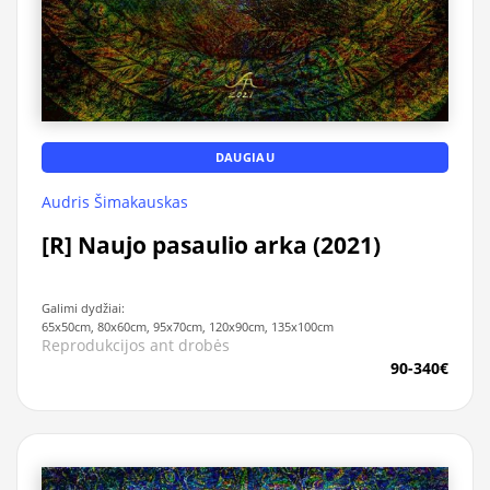
DAUGIAU
Audris Šimakauskas
[R] Naujo pasaulio arka (2021)
Galimi dydžiai:
65x50cm, 80x60cm, 95x70cm, 120x90cm, 135x100cm
Reprodukcijos ant drobės
90-340€