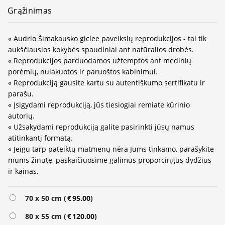
Grąžinimas
« Audrio Šimakausko giclee paveikslų reprodukcijos - tai tik
aukščiausios kokybės spaudiniai ant natūralios drobės.
« Reprodukcijos parduodamos užtemptos ant medinių
porėmių, nulakuotos ir paruoštos kabinimui.
« Reprodukciją gausite kartu su autentiškumo sertifikatu ir
parašu.
« Įsigydami reprodukciją, jūs tiesiogiai remiate kūrinio
autorių.
« Užsakydami reprodukciją galite pasirinkti jūsų namus
atitinkantį formatą.
« Jeigu tarp pateiktų matmenų nėra Jums tinkamo, parašykite
mums žinutę, paskaičiuosime galimus proporcingus dydžius
ir kainas.
Alternative:
70 x 50 cm (
€
95.00
)
80 x 55 cm (
€
120.00
)