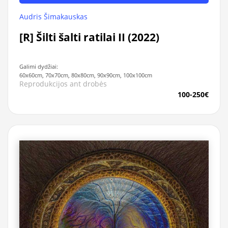
Audris Šimakauskas
[R] Šilti šalti ratilai II (2022)
Galimi dydžiai:
60x60cm, 70x70cm, 80x80cm, 90x90cm, 100x100cm
Reprodukcijos ant drobės
100-250€