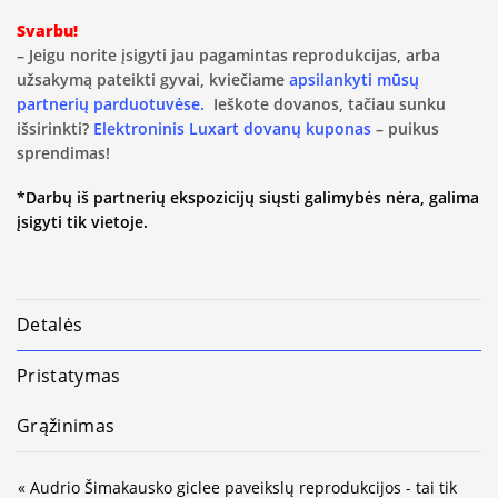
Svarbu!
– Jeigu norite įsigyti jau pagamintas reprodukcijas, arba
užsakymą pateikti gyvai, kviečiame
apsilankyti mūsų
partnerių parduotuvėse.
Ieškote dovanos, tačiau sunku
išsirinkti?
Elektroninis Luxart dovanų kuponas
– puikus
sprendimas!
*Darbų iš partnerių ekspozicijų siųsti galimybės nėra, galima
įsigyti tik vietoje.
Detalės
Pristatymas
Grąžinimas
« Audrio Šimakausko giclee paveikslų reprodukcijos - tai tik