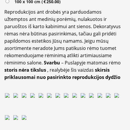
100 x 100 cm (
€
250.00
)
Reprodukcijos ant drobės yra parduodamos
užtemptos ant medinių porėmių, nulakuotos ir
paruoštos iš karto kabinimui ant sienos. Dekoratyvus
rėmas nėra būtinas pasirinkimas, tačiau gali pridėti
papildomos estetikos Jūsų namams. Jeigu mūsų
asortimente neradote Jums patikusio rėmo tuomet
rekomenduojame rėminimą atlikti artimiausiame
rėminimo salone.
Svarbu
– Puslapyje matomas rėmo
storis nėra tikslus
, realybėje šis vaizdas
skirsis
priklausomai nuo pasirinkto reprodukcijos dydžio