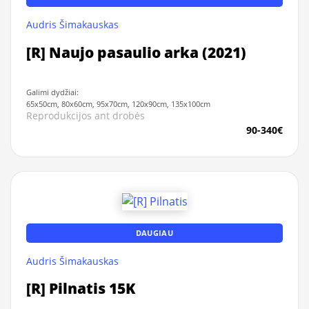
Audris Šimakauskas
[R] Naujo pasaulio arka (2021)
Galimi dydžiai:
65x50cm, 80x60cm, 95x70cm, 120x90cm, 135x100cm
Reprodukcijos ant drobės
90-340€
DAUGIAU
Audris Šimakauskas
[R] Pilnatis 15K