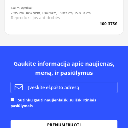
Galimi dydžiai:
75x50cm, 105x70cm, 120x80cm, 135x90cm, 150x100cm
Reprodukcijos ant drobės
100-375€
Gaukite informacija apie naujienas,
meną, ir pasiūlymus
Sutinku gauti naujienlaiškį su išskirtiniais
pasiūlymais