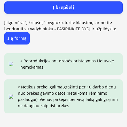
Į krepšelį
Jeigu nėra "į krepšelį" mygtuko, turite klausimų, ar norite
bendrauti su vadybininku - PASIRINKITE DYDĮ ir užpildykite
šią formą
« Reprodukcijos ant drobės pristatymas Lietuvoje
nemokamas.
« Netikus prekei galima grąžinti per 10 darbo dienų
nuo prekės gavimo datos (netaikoma rėminimo
paslaugai). Vienas pirkėjas per visą laiką gali grąžinti
ne daugiau kaip dvi prekes