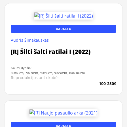
DAUGIAU
Audris Šimakauskas
[R] Šilti šalti ratilai I (2022)
Galimi dydžiai:
60x60cm, 70x70cm, 80x80cm, 90x90cm, 100x100cm
Reprodukcijos ant drobės
100-250€
DAUGIAU