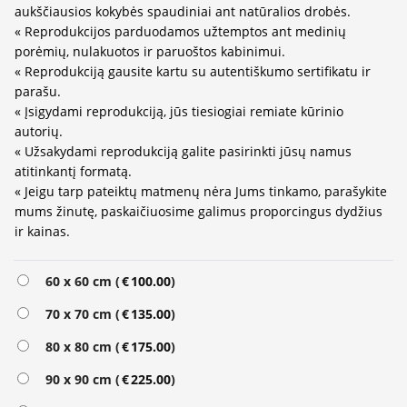
aukščiausios kokybės spaudiniai ant natūralios drobės.
« Reprodukcijos parduodamos užtemptos ant medinių
porėmių, nulakuotos ir paruoštos kabinimui.
« Reprodukciją gausite kartu su autentiškumo sertifikatu ir
parašu.
« Įsigydami reprodukciją, jūs tiesiogiai remiate kūrinio
autorių.
« Užsakydami reprodukciją galite pasirinkti jūsų namus
atitinkantį formatą.
« Jeigu tarp pateiktų matmenų nėra Jums tinkamo, parašykite
mums žinutę, paskaičiuosime galimus proporcingus dydžius
ir kainas.
Alternative:
60 x 60 cm (
€
100.00
)
70 x 70 cm (
€
135.00
)
80 x 80 cm (
€
175.00
)
90 x 90 cm (
€
225.00
)