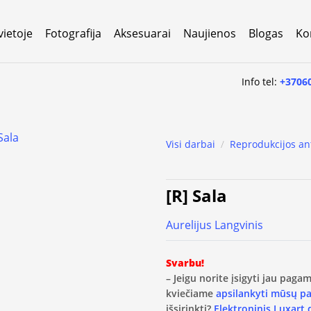
vietoje
Fotografija
Aksesuarai
Naujienos
Blogas
Ko
Info tel:
+3706
Visi darbai
/
Reprodukcijos an
[R] Sala
Aurelijus Langvinis
Svarbu!
– Jeigu norite įsigyti jau pag
kviečiame
apsilankyti mūsų p
išsirinkti?
Elektroninis Luxart