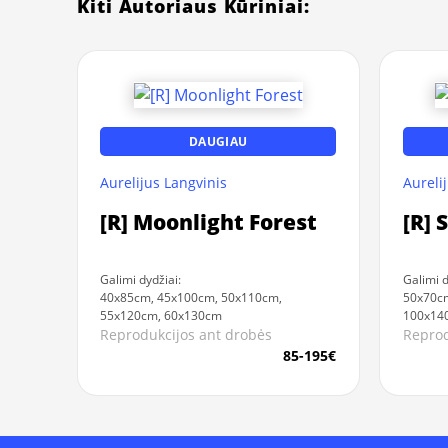
Kiti Autoriaus Kūriniai:
DAUGIAU
Aurelijus Langvinis
Aureli
[R] Moonlight Forest
[R] 
Galimi dydžiai:
Galimi d
40x85cm, 45x100cm, 50x110cm,
50x70cm
55x120cm, 60x130cm
100x14
Reprodukcijos ant drobės
Reprod
85-195€