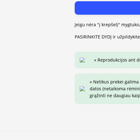
Jeigu nėra "į krepšelį" mygtuko
PASIRINKITE DYDĮ ir užpildykit
« Reprodukcijos ant 
« Netikus prekei galima
datos (netaikoma rėminim
grąžinti ne daugiau kai