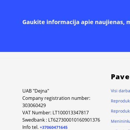
Gaukite informacija apie naujienas, 
Pave
UAB "Dejna"
Visi darba
Company registration number:
Reprodukc
303060429
Reprodukc
VAT Number: LT100013347817
Swedbank : LT627300010160901376
Meninink
Info tel.
+37060471645