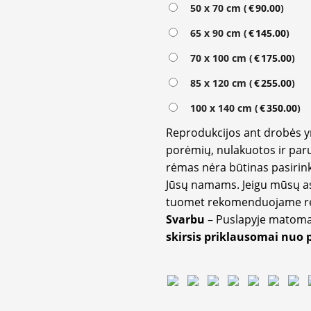
50 x 70 cm (
€
90.00
)
65 x 90 cm (
€
145.00
)
70 x 100 cm (
€
175.00
)
85 x 120 cm (
€
255.00
)
100 x 140 cm (
€
350.00
)
Reprodukcijos ant drobės 
porėmių, nulakuotos ir paru
rėmas nėra būtinas pasirink
Jūsų namams. Jeigu mūsų a
tuomet rekomenduojame rėm
Svarbu
– Puslapyje matom
skirsis priklausomai nuo 