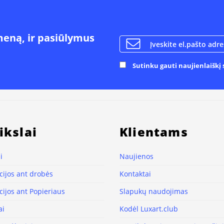
meną, ir pasiūlymus
Sutinku gauti naujienlaiškį s
ikslai
Klientams
i
Naujienos
ijos ant drobės
Kontaktai
ijos ant Popieriaus
Slapukų naudojimas
ai
Kodėl Luxart.club