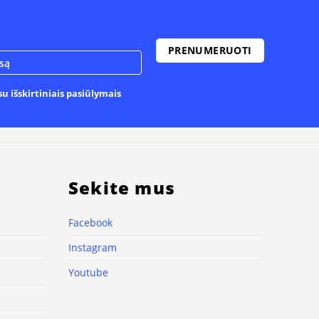
u išskirtiniais pasiūlymais
Sekite mus
Facebook
Instagram
Youtube