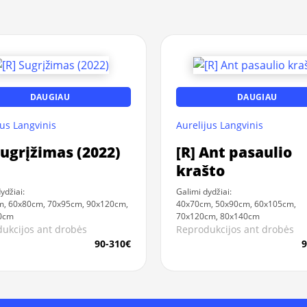
DAUGIAU
DAUGIAU
jus Langvinis
Aurelijus Langvinis
Sugrįžimas (2022)
[R] Ant pasaulio
krašto
ydžiai:
Galimi dydžiai:
, 60x80cm, 70x95cm, 90x120cm,
40x70cm, 50x90cm, 60x105cm,
0cm
70x120cm, 80x140cm
ukcijos ant drobės
Reprodukcijos ant drobės
90-310€
9