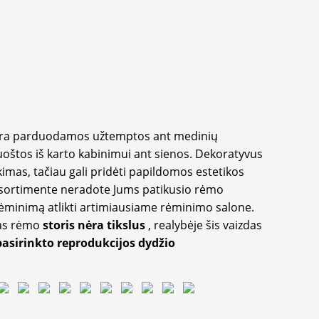
yra parduodamos užtemptos ant medinių
oštos iš karto kabinimui ant sienos. Dekoratyvus
imas, tačiau gali pridėti papildomos estetikos
sortimente neradote Jums patikusio rėmo
inimą atlikti artimiausiame rėminimo salone.
as rėmo
storis nėra tikslus
, realybėje šis vaizdas
pasirinkto reprodukcijos dydžio