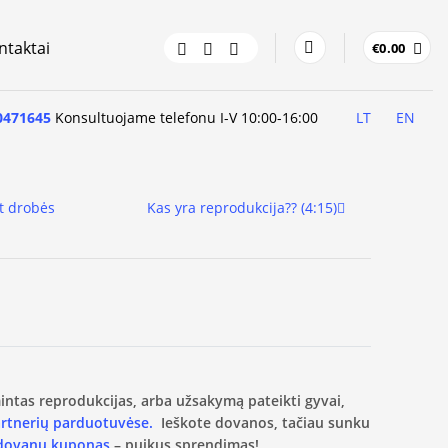
ntaktai
€
0.00
0471645
Konsultuojame telefonu I-V 10:00-16:00
LT
EN
t drobės
Kas yra reprodukcija?? (4:15)
amintas reprodukcijas, arba užsakymą pateikti gyvai,
artnerių parduotuvėse.
Ieškote dovanos, tačiau sunku
 dovanų kuponas
– puikus sprendimas!