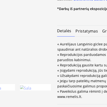
*Darbų iš partnerių ekspozicijų
Detalės
Pristatymas
Gr
« Aurelijaus Langvinio giclee p
spaudiniai ant natūralios drob
« Reprodukcijos parduodamos 
paruoštos kabinimui.
« Reprodukciją gausite kartu su
« Įsigydami reprodukciją, jūs ti
« Užsakydami reprodukciją gali
« Jeigu tarp pateiktų matmenų
paskaičiuosime galimus propor
« Paveikslus galima rėminti į 
www.remelis.lt.