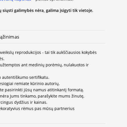
 siųsti galimybės nėra, galima įsigyti tik vietoje.
ąžinimas
aveikslų reprodukcijos - tai tik aukščiausios kokybės
ės.
užtemptos ant medinių porėmių, nulakuotos ir
 autentiškumo sertifikatu.
esiogiai remiate kūrinio autorių.
te pasirinkti jūsų namus atitinkantį formatą.
 nėra Jums tinkamo, parašykite mums žinutę,
cingus dydžius ir kainas.
dekoratyvius rėmus pas mūsų partnerius