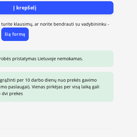
Į krepšelį
, turite klausimų, ar norite bendrauti su vadybininku -
šią formą
e
drobės pristatymas Lietuvoje nemokamas.
 grąžinti per 10 darbo dienų nuo prekės gavimo
o paslaugai). Vienas pirkėjas per visą laiką gali
p dvi prekes