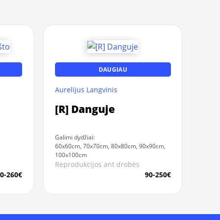
DAUGIAU
Aurelijus Langvinis
[R] Danguje
Galimi dydžiai:
60x60cm, 70x70cm, 80x80cm, 90x90cm,
100x100cm
Reprodukcijos ant drobės
0-260€
90-250€