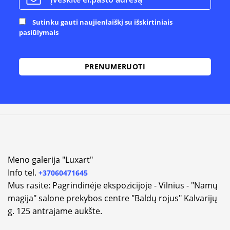
Sutinku gauti naujienlaiškį su išskirtiniais
pasiūlymais
Alternative:
Meno galerija "Luxart"
Info tel.
+37060471645
Mus rasite: Pagrindinėje ekspozicijoje - Vilnius - "Namų
magija" salone prekybos centre "Baldų rojus" Kalvarijų
g. 125 antrajame aukšte.