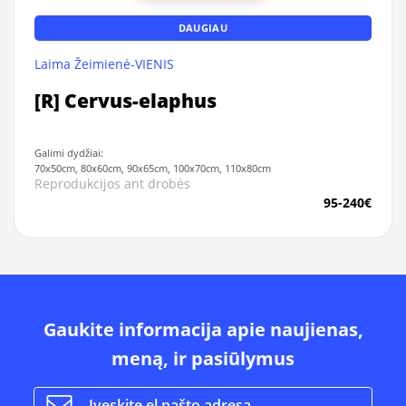
DAUGIAU
Laima Žeimienė-VIENIS
[R] Cervus-elaphus
Galimi dydžiai:
70x50cm, 80x60cm, 90x65cm, 100x70cm, 110x80cm
Reprodukcijos ant drobės
95-240€
Gaukite informacija apie naujienas,
meną, ir pasiūlymus