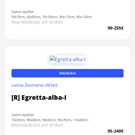
Galimi dydžiai:
50x70cm, 60x85cm, 70x100cm, 80x115cm, 85x120cm
Reprodukcijos ant drobės
90-255€
DAUGIAU
Laima Žeimienė-VIENIS
[R] Egretta-alba-I
Galimi dydžiai:
70x50cm, 80x60cm, 90x65cm, 95x70cm, 110x80cm
Reprodukcijos ant drobės
95-240€