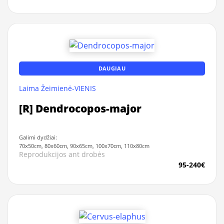
DAUGIAU
Laima Žeimienė-VIENIS
[R] Dendrocopos-major
Galimi dydžiai:
70x50cm, 80x60cm, 90x65cm, 100x70cm, 110x80cm
Reprodukcijos ant drobės
95-240€