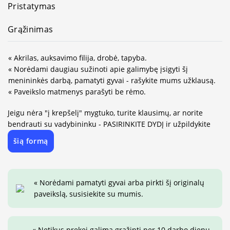
Pristatymas
Grąžinimas
« Akrilas, auksavimo filija, drobė, tapyba.
« Norėdami daugiau sužinoti apie galimybę įsigyti šį
menininkės darbą, pamatyti gyvai - rašykite mums užklausą.
« Paveikslo matmenys parašyti be rėmo.
Jeigu nėra "į krepšelį" mygtuko, turite klausimų, ar norite
bendrauti su vadybininku - PASIRINKITE DYDĮ ir užpildykite
šią formą
« Norėdami pamatyti gyvai arba pirkti šį originalų
paveikslą, susisiekite su mumis.
« Netikus prekei galima grąžinti per 10 darbo dienų