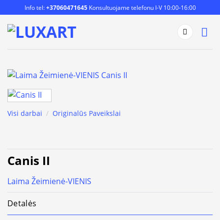
Skip
Info tel:
+37060471645
Konsultuojame telefonu I-V 10:00-16:00
to
content
Visi darbai
/
Originalūs Paveikslai
Canis II
Laima Žeimienė-VIENIS
Detalės