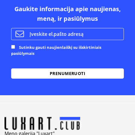
Gaukite informacija apie naujienas,
meną, ir pasiūlymus
Sutinku gauti naujienlaiškį su išskirtiniais
pasiūlymais
Alternative:
Meno galerija "Luxart"