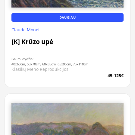
DAUGIAU
Claude Monet
[K] Krūzo upė
Galimi dydžiai:
40x60cm, 50x70cm, 60x85cm, 65x95cm, 75x110cm
Klasikų Meno Reprodukcijos
45-125€