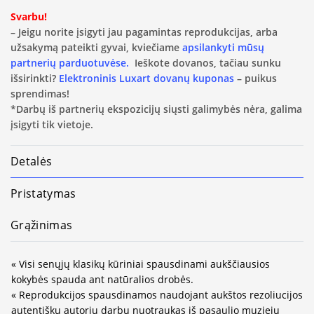
Svarbu!
– Jeigu norite įsigyti jau pagamintas reprodukcijas, arba
užsakymą pateikti gyvai, kviečiame
apsilankyti mūsų
partnerių parduotuvėse.
Ieškote dovanos, tačiau sunku
išsirinkti?
Elektroninis Luxart dovanų kuponas
– puikus
sprendimas!
*Darbų iš partnerių ekspozicijų siųsti galimybės nėra, galima
įsigyti tik vietoje.
Detalės
Pristatymas
Grąžinimas
« Visi senųjų klasikų kūriniai spausdinami aukščiausios
kokybės spauda ant natūralios drobės.
« Reprodukcijos spausdinamos naudojant aukštos rezoliucijos
autentiškų autorių darbų nuotraukas iš pasaulio muziejų