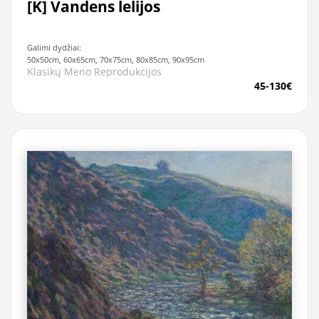
[K] Vandens lelijos
Galimi dydžiai:
50x50cm, 60x65cm, 70x75cm, 80x85cm, 90x95cm
Klasikų Meno Reprodukcijos
45-130€