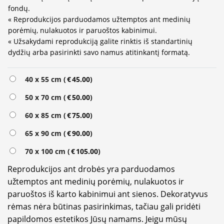
fondų.
« Reprodukcijos parduodamos užtemptos ant medinių
porėmių, nulakuotos ir paruoštos kabinimui.
« Užsakydami reprodukciją galite rinktis iš standartinių
dydžių arba pasirinkti savo namus atitinkantį formatą.
Alternative:
40 x 55 cm (
€
45.00
)
50 x 70 cm (
€
50.00
)
60 x 85 cm (
€
75.00
)
65 x 90 cm (
€
90.00
)
70 x 100 cm (
€
105.00
)
Reprodukcijos ant drobės yra parduodamos
užtemptos ant medinių porėmių, nulakuotos ir
paruoštos iš karto kabinimui ant sienos. Dekoratyvus
rėmas nėra būtinas pasirinkimas, tačiau gali pridėti
papildomos estetikos Jūsų namams. Jeigu mūsų