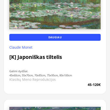
DAUGIAU
Claude Monet
[K] Japoniškas tiltelis
Galimi dydžiai:
45x60cm, 55x70cm, 70x85cm, 75x95cm, 80x100cm
Klasikų Meno Reprodukcijos
45-120€