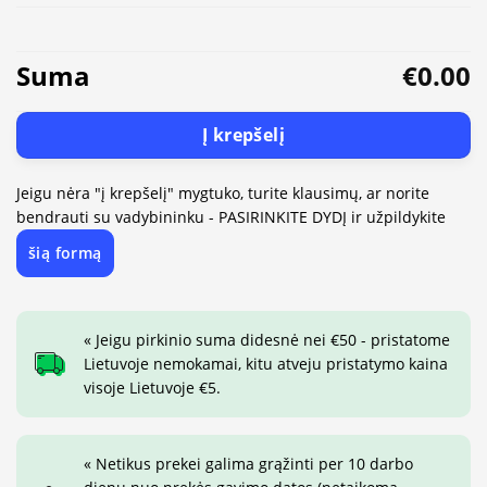
Suma
€0.00
Į krepšelį
Jeigu nėra "į krepšelį" mygtuko, turite klausimų, ar norite
bendrauti su vadybininku - PASIRINKITE DYDĮ ir užpildykite
šią formą
« Jeigu pirkinio suma didesnė nei €50 - pristatome
Lietuvoje nemokamai, kitu atveju pristatymo kaina
visoje Lietuvoje €5.
« Netikus prekei galima grąžinti per 10 darbo