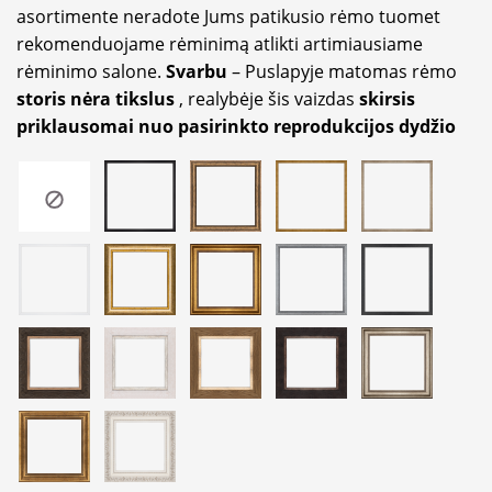
asortimente neradote Jums patikusio rėmo tuomet
rekomenduojame rėminimą atlikti artimiausiame
rėminimo salone.
Svarbu
– Puslapyje matomas rėmo
storis nėra tikslus
, realybėje šis vaizdas
skirsis
priklausomai nuo pasirinkto reprodukcijos dydžio