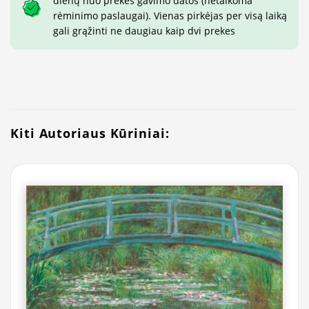
dienų nuo prekės gavimo datos (netaikoma
rėminimo paslaugai). Vienas pirkėjas per visą laiką
gali grąžinti ne daugiau kaip dvi prekes
Kiti Autoriaus Kūriniai: