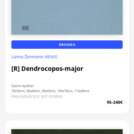
DAUGIAU
Laima Žeimienė-VIENIS
[R] Dendrocopos-major
Galimi dydžiai:
70x50cm, 80x60cm, 90x65cm, 100x70cm, 110x80cm
Reprodukcijos ant drobės
95-240€