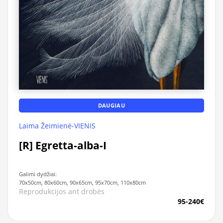
DAUGIAU
Laima Žeimienė-VIENIS
[R] Egretta-alba-I
Galimi dydžiai:
70x50cm, 80x60cm, 90x65cm, 95x70cm, 110x80cm
Reprodukcijos ant drobės
95-240€