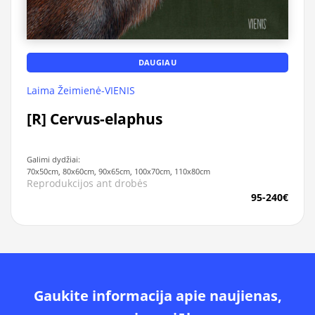
DAUGIAU
Laima Žeimienė-VIENIS
[R] Cervus-elaphus
Galimi dydžiai:
70x50cm, 80x60cm, 90x65cm, 100x70cm, 110x80cm
Reprodukcijos ant drobės
95-240€
Gaukite informacija apie naujienas,