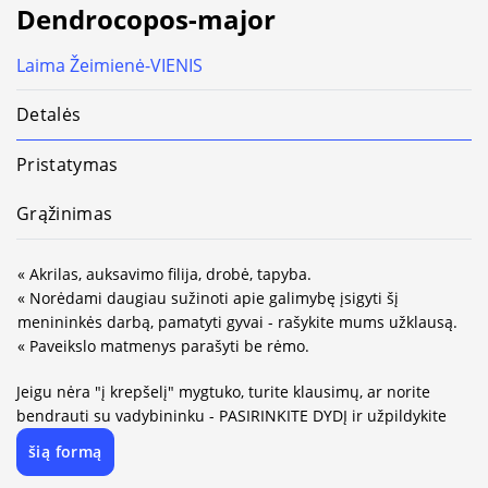
Dendrocopos-major
Laima Žeimienė-VIENIS
Detalės
Pristatymas
Grąžinimas
« Akrilas, auksavimo filija, drobė, tapyba.
« Norėdami daugiau sužinoti apie galimybę įsigyti šį
menininkės darbą, pamatyti gyvai - rašykite mums užklausą.
« Paveikslo matmenys parašyti be rėmo.
Jeigu nėra "į krepšelį" mygtuko, turite klausimų, ar norite
bendrauti su vadybininku - PASIRINKITE DYDĮ ir užpildykite
šią formą