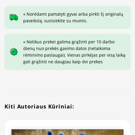
« Norėdami pamatyti gyvai arba pirkti šį originalų
paveikslą, susisiekite su mumis.
« Netikus prekei galima grąžinti per 10 darbo
dienų nuo prekės gavimo datos (netaikoma
rėminimo paslaugai). Vienas pirkėjas per visą laiką
gali grąžinti ne daugiau kaip dvi prekes
Kiti Autoriaus Kūriniai: