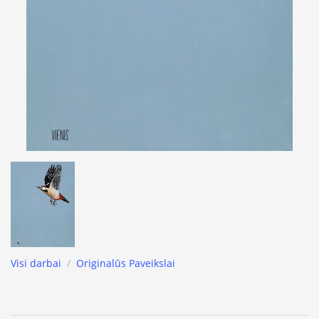
Visi darbai
/
Originalūs Paveikslai