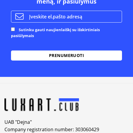
meną, ir pasiūlymus
Sutinku gauti naujienlaiškį su išskirtiniais
pasiūlymais
Alternative:
UAB "Dejna"
Company registration number: 303060429