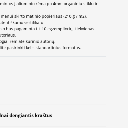
mintos į aliuminio rėma po 4mm organiniu stiklu ir
 menui skirto matinio popieriaus (210 g / m2).
utentiškumo sertifikatu.
 viso bus pagaminta tik 10 egzempliorių, kiekvienas
utoriaus.
iogiai remiate kūrinio autorių.
ite pasirinkti kelis standartinius formatus.
lnai dengiantis kraštus
-