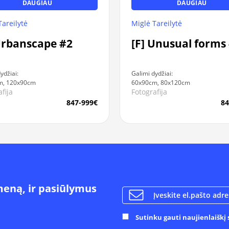
DAUGIAU
DAUGIAU
Tareilytė
Miglė Tareilytė
Urbanscape #2
[F] Unusual forms
ydžiai:
Galimi dydžiai:
m, 120x90cm
60x90cm, 80x120cm
fija
Fotografija
847-999€
84
meną, ir pasiūlymus
Sutinku gauti naujienlaiškį s