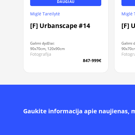
DAUGIAU
Miglė Tareilytė
Miglė 
[F] Urbanscape #14
[F] 
Galimi dydžiai:
Galimi d
90x70cm, 120x90cm
90x70c
Fotografija
Fotogra
847-999€
Gaukite informacija apie naujienas, 