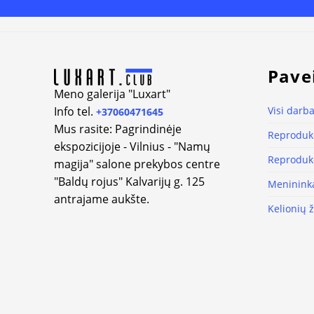
Alternative:
Pave
Meno galerija "Luxart"
Info tel.
Visi darba
+37060471645
Mus rasite: Pagrindinėje
Reprodukc
ekspozicijoje - Vilnius - "Namų
Reprodukc
magija" salone prekybos centre
"Baldų rojus" Kalvarijų g. 125
Meninink
antrajame aukšte.
Kelionių 