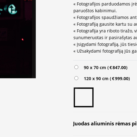
« Fotografijos parduodamos įrė
paruoštos kabinimui.
« Fotografijos spaudžiamos ant
« Fotografiją gausite kartu su a
«
Fotografija yra riboto tiražo,
sunumeruotas ir pasirašytas a
« Įsigydami fotografiją, jūs ties
« Užsakydami fotografiją Jūs gal
Alternative:
90 x 70 cm (
€
847.00
)
120 x 90 cm (
€
999.00
)
Juodas aliuminis rėmas pi