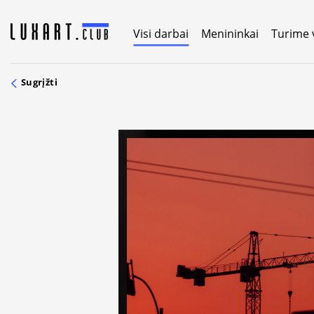
Skip
to
Visi darbai
Menininkai
Turime 
content
Sugrįžti