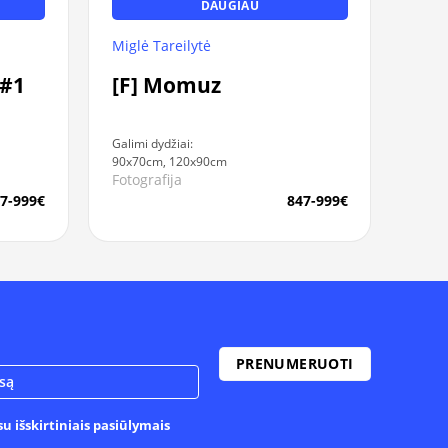
DAUGIAU
Miglė Tareilytė
 #1
[F] Momuz
Galimi dydžiai:
90x70cm, 120x90cm
Fotografija
7-999€
847-999€
u išskirtiniais pasiūlymais