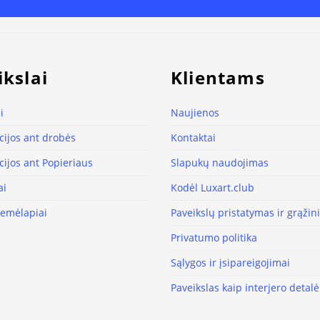
ikslai
Klientams
i
Naujienos
ijos ant drobės
Kontaktai
ijos ant Popieriaus
Slapukų naudojimas
ai
Kodėl Luxart.club
žemėlapiai
Paveikslų pristatymas ir grąži
Privatumo politika
Sąlygos ir įsipareigojimai
Paveikslas kaip interjero detalė