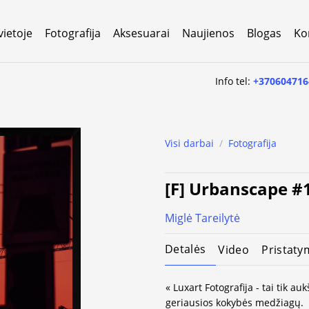
vietoje
Fotografija
Aksesuarai
Naujienos
Blogas
Ko
Info tel:
+370604716
Visi darbai
/
Fotografija
[F] Urbanscape #
Miglė Tareilytė
Detalės
Video
Pristaty
« Luxart Fotografija - tai tik a
geriausios kokybės medžiagų.