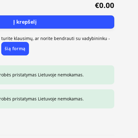
€0.00
Į krepšelį
, turite klausimų, ar norite bendrauti su vadybininku -
šią formą
e
drobės pristatymas Lietuvoje nemokamas.
drobės pristatymas Lietuvoje nemokamas.