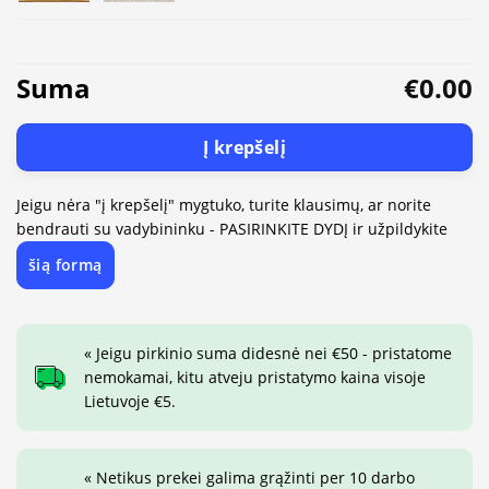
Suma
€0.00
Į krepšelį
Jeigu nėra "į krepšelį" mygtuko, turite klausimų, ar norite
bendrauti su vadybininku - PASIRINKITE DYDĮ ir užpildykite
šią formą
« Jeigu pirkinio suma didesnė nei €50 - pristatome
nemokamai, kitu atveju pristatymo kaina visoje
Lietuvoje €5.
« Netikus prekei galima grąžinti per 10 darbo