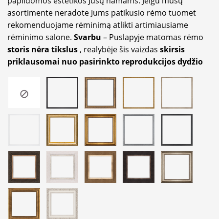
papildomos estetikos Jūsų namams. Jeigu mūsų
asortimente neradote Jums patikusio rėmo tuomet
rekomenduojame rėminimą atlikti artimiausiame
rėminimo salone.
Svarbu
– Puslapyje matomas rėmo
storis nėra tikslus
, realybėje šis vaizdas
skirsis
priklausomai nuo pasirinkto reprodukcijos dydžio