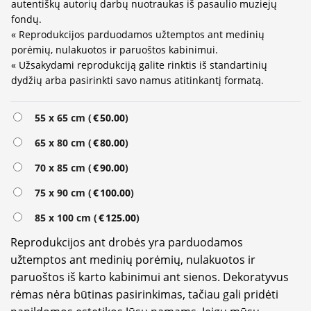
autentiškų autorių darbų nuotraukas iš pasaulio muziejų
fondų.
« Reprodukcijos parduodamos užtemptos ant medinių
porėmių, nulakuotos ir paruoštos kabinimui.
« Užsakydami reprodukciją galite rinktis iš standartinių
dydžių arba pasirinkti savo namus atitinkantį formatą.
Alternative:
55 x 65 cm (
€
50.00
)
65 x 80 cm (
€
80.00
)
70 x 85 cm (
€
90.00
)
75 x 90 cm (
€
100.00
)
85 x 100 cm (
€
125.00
)
Reprodukcijos ant drobės yra parduodamos
užtemptos ant medinių porėmių, nulakuotos ir
paruoštos iš karto kabinimui ant sienos. Dekoratyvus
rėmas nėra būtinas pasirinkimas, tačiau gali pridėti