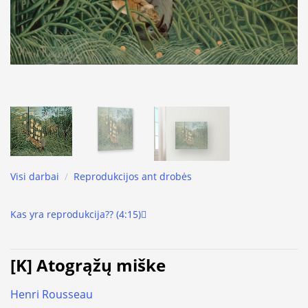
Visi darbai
/
Reprodukcijos ant drobės
Kas yra reprodukcija?? (4:15)
[K] Atogrąžų miške
Henri Rousseau