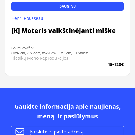
DAUGIAU
Henri Rousseau
[K] Moteris vaikštinėjanti miške
Galimi dydžiai:
60x45cm, 70x55cm, 85x70cm, 95x75cm, 100x80cm
Klasikų Meno Reprodukcijos
45-120€
Gaukite informacija apie naujienas,
meną, ir pasiūlymus