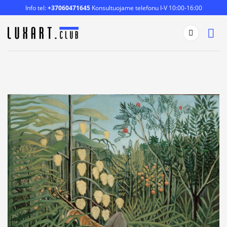
Skip
Info tel:
+37060471645
Konsultuojame telefonu I-V 10:00-16:00
to
content