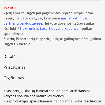
Svarbu!
– Jeigu norite įsigyti jau pagamintas reprodukcijas, arba
užsakymą pateikti gyvai, kviečiame
apsilankyti mūsų
partnerių parduotuvėse.
Ieškote dovanos, tačiau sunku
išsirinkti?
Elektroninis Luxart dovanų kuponas
– puikus
sprendimas!
*Darbų iš partnerių ekspozicijų siųsti galimybės nėra, galima
įsigyti tik vietoje.
Detalės
Pristatymas
Grąžinimas
« Visi senųjų klasikų kūriniai spausdinami aukščiausios
kokybės spauda ant natūralios drobės.
« Reprodukcijos spausdinamos naudojant aukštos rezoliucijos