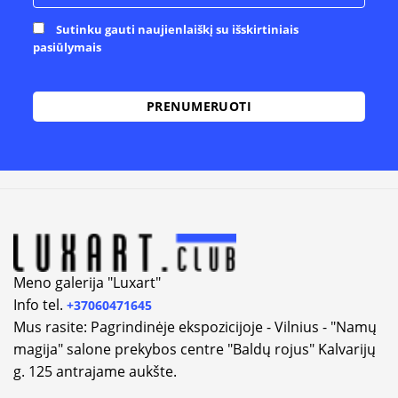
Sutinku gauti naujienlaiškį su išskirtiniais
pasiūlymais
Alternative:
Meno galerija "Luxart"
Info tel.
+37060471645
Mus rasite: Pagrindinėje ekspozicijoje - Vilnius - "Namų
magija" salone prekybos centre "Baldų rojus" Kalvarijų
g. 125 antrajame aukšte.