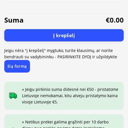
Suma
€0.00
Į krepšelį
Jeigu nėra "į krepšelį" mygtuko, turite klausimų, ar norite
bendrauti su vadybininku - PASIRINKITE DYDĮ ir užpildykite
šią formą
« Jeigu pirkinio suma didesnė nei €50 - pristatome
Lietuvoje nemokamai, kitu atveju pristatymo kaina
visoje Lietuvoje €5.
« Netikus prekei galima grąžinti per 10 darbo