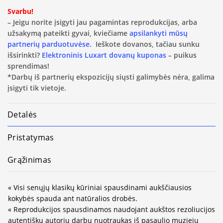
Svarbu!
– Jeigu norite įsigyti jau pagamintas reprodukcijas, arba
užsakymą pateikti gyvai, kviečiame
apsilankyti mūsų
partnerių parduotuvėse.
Ieškote dovanos, tačiau sunku
išsirinkti?
Elektroninis Luxart dovanų kuponas
– puikus
sprendimas!
*Darbų iš partnerių ekspozicijų siųsti galimybės nėra, galima
įsigyti tik vietoje.
Detalės
Pristatymas
Grąžinimas
« Visi senųjų klasikų kūriniai spausdinami aukščiausios
kokybės spauda ant natūralios drobės.
« Reprodukcijos spausdinamos naudojant aukštos rezoliucijos
autentiškų autorių darbų nuotraukas iš pasaulio muziejų