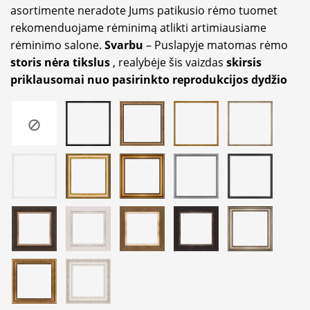
asortimente neradote Jums patikusio rėmo tuomet
rekomenduojame rėminimą atlikti artimiausiame
rėminimo salone.
Svarbu
– Puslapyje matomas rėmo
storis nėra tikslus
, realybėje šis vaizdas
skirsis
priklausomai nuo pasirinkto reprodukcijos dydžio