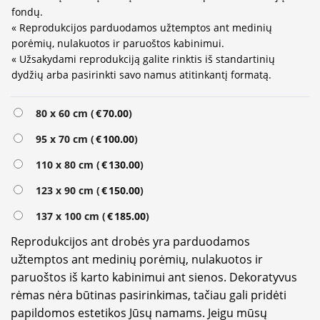
fondų.
« Reprodukcijos parduodamos užtemptos ant medinių
porėmių, nulakuotos ir paruoštos kabinimui.
« Užsakydami reprodukciją galite rinktis iš standartinių
dydžių arba pasirinkti savo namus atitinkantį formatą.
Alternative:
80 x 60 cm (
€
70.00
)
95 x 70 cm (
€
100.00
)
110 x 80 cm (
€
130.00
)
123 x 90 cm (
€
150.00
)
137 x 100 cm (
€
185.00
)
Reprodukcijos ant drobės yra parduodamos
užtemptos ant medinių porėmių, nulakuotos ir
paruoštos iš karto kabinimui ant sienos. Dekoratyvus
rėmas nėra būtinas pasirinkimas, tačiau gali pridėti
papildomos estetikos Jūsų namams. Jeigu mūsų