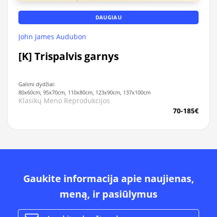
DAUGIAU
John James Audubon
[K] Trispalvis garnys
Galimi dydžiai:
80x60cm, 95x70cm, 110x80cm, 123x90cm, 137x100cm
Klasikų Meno Reprodukcijos
70-185€
Gaukite informacija apie naujienas,
meną, ir pasiūlymus