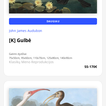
DAUGIAU
John James Audubon
[K] Gulbė
Galimi dydžiai:
75x50cm, 95x60cm, 110x70cm, 125x80cm, 140x90cm
Klasikų Meno Reprodukcijos
55-170€