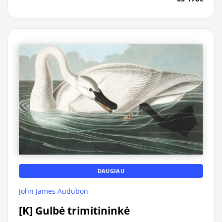
DAUGIAU
John James Audubon
[K] Gulbė trimitininkė