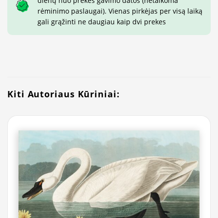
dienų nuo prekės gavimo datos (netaikoma
rėminimo paslaugai). Vienas pirkėjas per visą laiką
gali grąžinti ne daugiau kaip dvi prekes
Kiti Autoriaus Kūriniai: