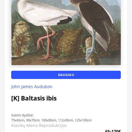
DAUGIAU
John James Audubon
[K] Baltasis ibis
Galimi dydžiai:
75x60cm, 90x70cm, 100x80cm, 112x90cm, 125x100cm
Klasikų Meno Reprodukcijos
65-170€