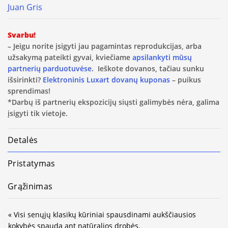
Juan Gris
Svarbu!
– Jeigu norite įsigyti jau pagamintas reprodukcijas, arba
užsakymą pateikti gyvai, kviečiame
apsilankyti mūsų
partnerių parduotuvėse.
Ieškote dovanos, tačiau sunku
išsirinkti?
Elektroninis Luxart dovanų kuponas
– puikus
sprendimas!
*Darbų iš partnerių ekspozicijų siųsti galimybės nėra, galima
įsigyti tik vietoje.
Detalės
Pristatymas
Grąžinimas
« Visi senųjų klasikų kūriniai spausdinami aukščiausios
kokybės spauda ant natūralios drobės.