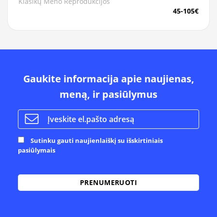
Klasikų Meno Reprodukcijos
45-105€
Gaukite informacija apie naujienas,
meną, ir pasiūlymus
Sutinku gauti naujienlaiškį su išskirtiniais
pasiūlymais