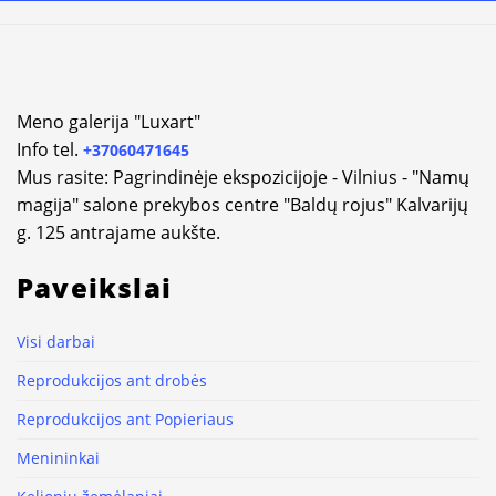
Alternative:
Meno galerija "Luxart"
Info tel.
+37060471645
Mus rasite: Pagrindinėje ekspozicijoje - Vilnius - "Namų
magija" salone prekybos centre "Baldų rojus" Kalvarijų
g. 125 antrajame aukšte.
Paveikslai
Visi darbai
Reprodukcijos ant drobės
Reprodukcijos ant Popieriaus
Menininkai