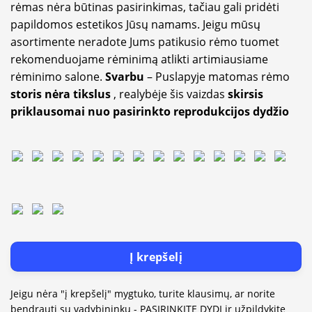
rėmas nėra būtinas pasirinkimas, tačiau gali pridėti
papildomos estetikos Jūsų namams. Jeigu mūsų
asortimente neradote Jums patikusio rėmo tuomet
rekomenduojame rėminimą atlikti artimiausiame
rėminimo salone.
Svarbu
– Puslapyje matomas rėmo
storis nėra tikslus
, realybėje šis vaizdas
skirsis
priklausomai nuo pasirinkto reprodukcijos dydžio
Į krepšelį
Jeigu nėra "į krepšelį" mygtuko, turite klausimų, ar norite
bendrauti su vadybininku - PASIRINKITE DYDĮ ir užpildykite