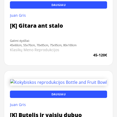
DAUGIAU
Juan Gris
[K] Gitara ant stalo
Galimi dydžiai:
45x60cm, 55x70cm, 70x85cm, 75x95cm, 80x100cm
Klasikų Meno Reprodukcijos
45-120€
DAUGIAU
Juan Gris
[K] Butelis ir vaisių dubuo