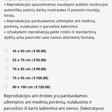
« Reprodukcijos spausdinamos naudojant aukštos rezoliucijos
autentiškų autorių darbų nuotraukas iš pasaulio muziejų
fondų.
« Reprodukcijos parduodamos užtemptos ant medinių
porėmių, nulakuotos ir paruoštos kabinimui.
« Užsakydami reprodukciją galite rinktis iš standartinių
dydžių arba pasirinkti savo namus atitinkantį formatą.
Alternative:
45 x 60 cm (
€
45.00
)
55 x 70 cm (
€
55.00
)
70 x 85 cm (
€
90.00
)
75 x 95 cm (
€
105.00
)
80 x 100 cm (
€
120.00
)
Reprodukcijos ant drobės yra parduodamos
užtemptos ant medinių porėmių, nulakuotos ir
paruoštos iš karto kabinimui ant sienos. Dekoratyvus